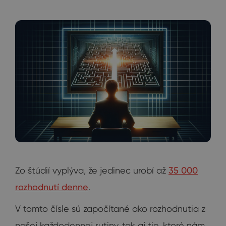
Zo štúdií vyplýva, že jedinec urobí až
35 000
rozhodnutí denne
.
V tomto čísle sú započítané ako rozhodnutia z
našej každodennej rutiny, tak aj tie, ktoré nám