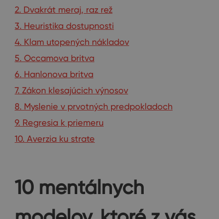
2. Dvakrát meraj, raz rež
3. Heuristika dostupnosti
4. Klam utopených nákladov
5. Occamova britva
6. Hanlonova britva
7. Zákon klesajúcich výnosov
8. Myslenie v prvotných predpokladoch
9. Regresia k priemeru
10. Averzia ku strate
10 mentálnych
modelov, ktoré z vás