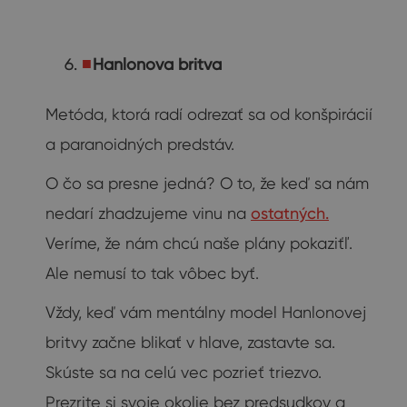
Hanlonova britva
Metóda, ktorá radí odrezať sa od konšpirácií
a paranoidných predstáv.
O čo sa presne jedná? O to, že keď sa nám
nedarí zhadzujeme vinu na
ostatných.
Veríme, že nám chcú naše plány pokaziťľ.
Ale nemusí to tak vôbec byť.
Vždy, keď vám mentálny model Hanlonovej
britvy začne blikať v hlave, zastavte sa.
Skúste sa na celú vec pozrieť triezvo.
Prezrite si svoje okolie bez predsudkov a