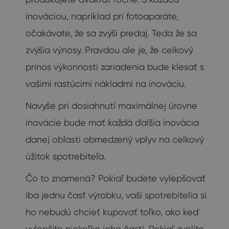
inováciou, napríklad pri fotoaparáte,
očakávate, že sa zvýši predaj. Teda že sa
zvýšia výnosy. Pravdou ale je, že celkový
prínos výkonnosti zariadenia bude klesať s
vašimi rastúcimi nákladmi na inováciu.
Navyše pri dosiahnutí maximálnej úrovne
inovácie bude mať každá ďalšia inovácia
danej oblasti obmedzený vplyv na celkový
úžitok spotrebiteľa.
Čo to znamená? Pokiaľ budete vylepšovať
iba jednu časť výrobku, vaši spotrebitelia si
ho nebudú chcieť kupovať toľko, ako keď
vylepšíte niekoľko jeho častí. Pokiaľ zvolíte