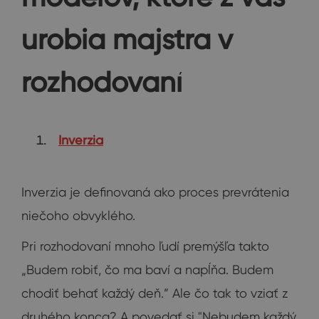
urobia majstra v
rozhodovaní
Inverzia
Inverzia je definovaná ako proces prevrátenia
niečoho obvyklého.
Pri rozhodovaní mnoho ľudí premýšľa takto
„Budem robiť, čo ma baví a napĺňa. Budem
chodiť behať každý deň.” Ale čo tak to vziať z
druhého konca? A povedať si "Nebudem každý