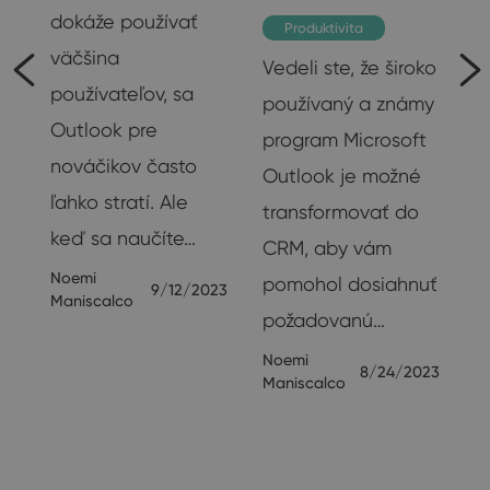
e
dokáže používať
Produktivita
väčšina
Vedeli ste, že široko
používateľov, sa
používaný a známy
Outlook pre
program Microsoft
nováčikov často
Outlook je možné
ľahko stratí. Ale
transformovať do
keď sa naučíte…
CRM, aby vám
Noemi
pomohol dosiahnuť
9/12/2023
Maniscalco
požadovanú…
Noemi
 %
8/24/2023
Maniscalco
024