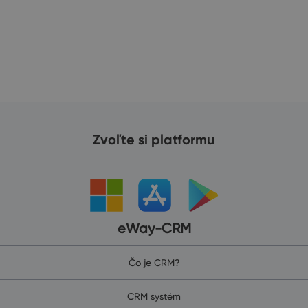
Zvoľte si platformu
eWay-CRM
Čo je CRM?
CRM systém