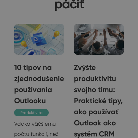
páčiť
10 tipov na
Zvýšte
zjednodušenie
produktivitu
používania
svojho tímu:
Outlooku
Praktické tipy,
ako používať
Produktivita
e
Outlook ako
Vďaka väčšiemu
systém CRM
počtu funkcií, než