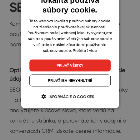
SEO a CRM
súbory cookie.
CZECH
SLOVAK
Táto webová lokalita používa súbory cookie
Kombináciu CRM, webdizajnu a SEO možno
na zlepšenie používateľskej skúsenosti.
Používaním našej webovej lokality vyjadrujete
použiť aj na optimalizáciu konverzných
súhlas s používaním všetkých súborov cookie
pomerov. Tu sú dva spôsoby, ako to urobiť.
v súlade s našimi zásadami používania
súborov cookie.
Prečítať viac
PRIJAŤ VŠETKY
Optimalizujte svoj web pomocou kombinácie
údajov
PRIJAŤ IBA NEVYHNUTNÉ
SEO privádza návštevníkov na vstupné stránky
INFORMÁCIE O COOKIES
– a tu sa rozhoduje o konverzii. Keď
analyzujete kľúčové slová, ktoré vedú na
konkrétnu stránku, a porovnáte ich s údajmi o
konverziách CRM, získate cenné informácie.