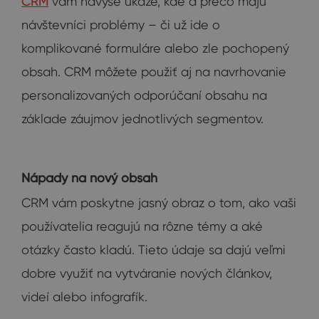
CRM
vám navyše ukáže, kde a prečo majú
návštevníci problémy – či už ide o
komplikované formuláre alebo zle pochopený
obsah. CRM môžete použiť aj na navrhovanie
personalizovaných odporúčaní obsahu na
základe záujmov jednotlivých segmentov.
Nápady na nový obsah
CRM vám poskytne jasný obraz o tom, ako vaši
používatelia reagujú na rôzne témy a aké
otázky často kladú. Tieto údaje sa dajú veľmi
dobre využiť na vytváranie nových článkov,
videí alebo infografík.