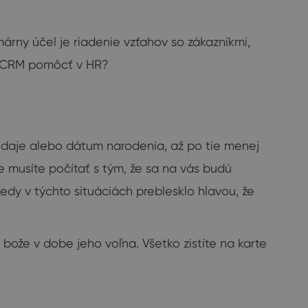
rny účel je riadenie vzťahov so zákazníkmi,
že CRM pomôcť v HR?
údaje alebo dátum narodenia, až po tie menej
e musíte počítať s tým, že sa na vás budú
edy v týchto situáciách preblesklo hlavou, že
bože v dobe jeho voľna. Všetko zistíte na karte