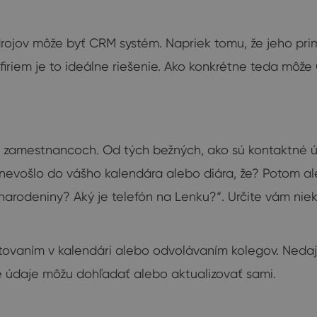
ojov môže byť CRM systém. Napriek tomu, že jeho primá
iriem je to ideálne riešenie. Ako konkrétne teda mô
ch zamestnancoch. Od tých bežných, ako sú kontaktné 
a nevošlo do vášho kalendára alebo diára, že? Potom al
arodeniny? Aký je telefón na Lenku?“. Určite vám niek
tovaním v kalendári alebo odvolávaním kolegov. Nedaj 
 údaje môžu dohľadať alebo aktualizovať sami.