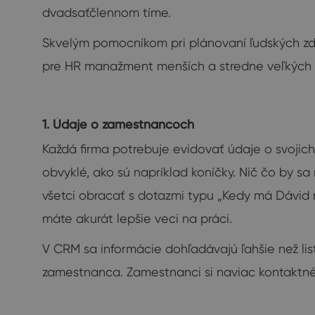
dvadsaťčlennom tíme.
Skvelým pomocníkom pri plánovaní ľudských zdr
pre HR manažment menších a stredne veľkých f
1. Údaje o zamestnancoch
Každá firma potrebuje evidovať údaje o svoji
obvyklé, ako sú napríklad koníčky. Nič čo by s
všetci obracať s dotazmi typu „Kedy má Dávid n
máte akurát lepšie veci na práci.
V CRM sa informácie dohľadávajú ľahšie než lis
zamestnanca. Zamestnanci si naviac kontaktné