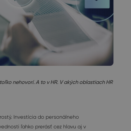
toľko nehovorí. A to v HR. V akých oblastiach HR
rostý. Investícia do personálneho
ednosti ľahko prerásť cez hlavu aj v