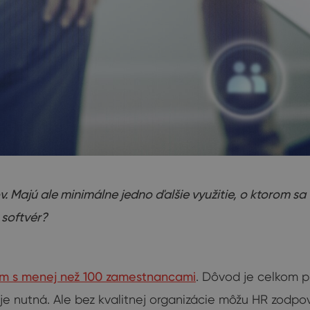
. Majú ale minimálne jedno ďalšie využitie, o ktorom sa 
 softvér?
iem s menej než 100 zamestnancami
. Dôvod je celkom p
je nutná. Ale bez kvalitnej organizácie môžu HR zodpov