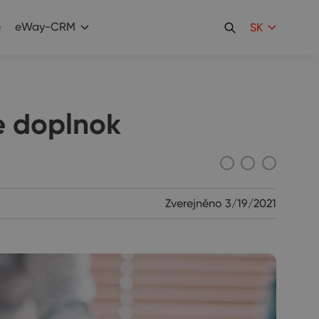
e
eWay-CRM
SK
e doplnok
Zverejněno
3/19/2021