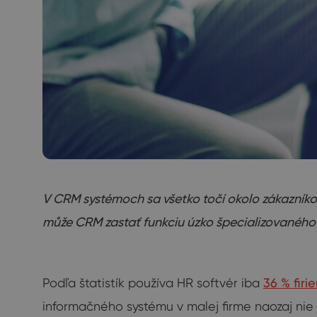
V CRM systémoch sa všetko točí okolo zákazníkov
může CRM zastať funkciu úzko špecializovaného
Podľa štatistík používa HR softvér iba
36 % fir
informačného systému v malej firme naozaj nie 