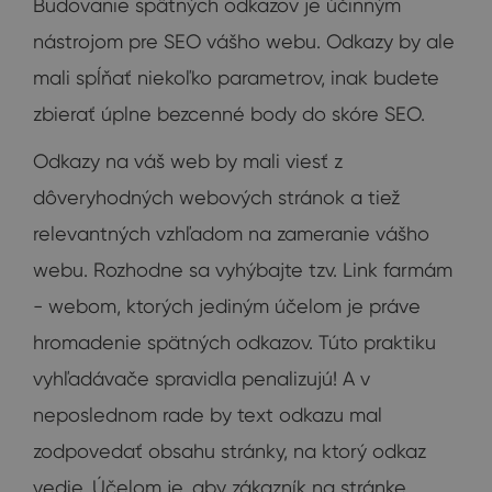
Budovanie spätných odkazov je účinným
nástrojom pre SEO vášho webu. Odkazy by ale
mali spĺňať niekoľko parametrov, inak budete
zbierať úplne bezcenné body do skóre SEO.
Odkazy na váš web by mali viesť z
dôveryhodných webových stránok a tiež
relevantných vzhľadom na zameranie vášho
webu. Rozhodne sa vyhýbajte tzv. Link farmám
- webom, ktorých jediným účelom je práve
hromadenie spätných odkazov. Túto praktiku
vyhľadávače spravidla penalizujú! A v
neposlednom rade by text odkazu mal
zodpovedať obsahu stránky, na ktorý odkaz
vedie. Účelom je, aby zákazník na stránke