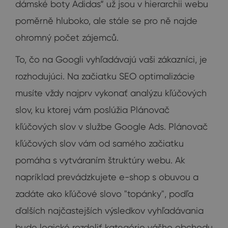
dámské boty Adidas“ už jsou v hierarchii webu
poměrně hluboko, ale stále se pro ně najde
ohromný počet zájemců.
To, čo na Googli vyhľadávajú vaši zákazníci, je
rozhodujúci. Na začiatku SEO optimalizácie
musíte vždy najprv vykonať analýzu kľúčových
slov, ku ktorej vám poslúžia Plánovač
kľúčových slov v službe Google Ads. Plánovač
kľúčových slov vám od samého začiatku
pomáha s vytváraním štruktúry webu. Ak
napríklad prevádzkujete e-shop s obuvou a
zadáte ako kľúčové slovo "topánky", podľa
ďalších najčastejších výsledkov vyhľadávania
bude logické rozdeliť kategórie vášho obchodu