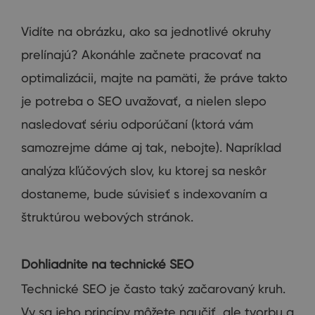
Vidíte
na
obrázku
,
ako sa jednotlivé
okruhy
prelínajú
?
Akonáhle začnete
pracovať
na
optimalizácii
,
majte
na
pamäti
,
že práve
takto
je potreba
o SEO
uvažovať
,
a
nielen
slepo
nasledovať
sériu
odporúčaní
(
ktorá vám
samozrejme
dáme
aj
tak
,
nebojte
)
.
Napríklad
analýza
kľúčových
slov
,
ku ktorej
sa neskôr
dostaneme
,
bude súvisieť
s
indexovaním
a
štruktúrou
webových stránok
.
Dohliadnite
na
technické SEO
Technické
SEO je
často
taký
začarovaný
kruh
.
Vy
sa
jeho princípy
môžete
naučiť
,
ale
tvorbu
a