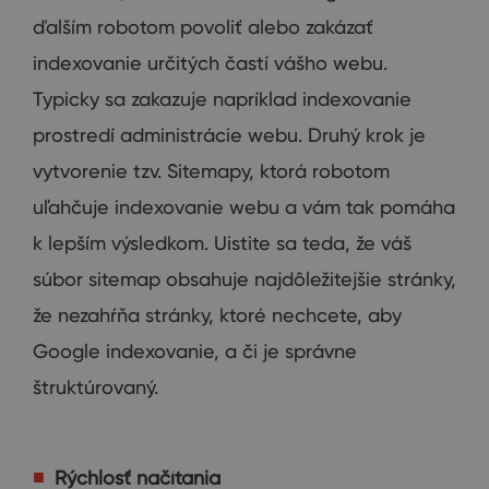
ďalším
robotom
povoliť alebo
zakázať
indexovanie
určitých častí
vášho webu
.
Typicky
sa
zakazuje
napríklad
indexovanie
prostredí
administrácie
webu
.
Druhý krok
je
vytvorenie
tzv
.
Sitemapy
,
ktorá
robotom
uľahčuje
indexovanie
webu
a
vám
tak
pomáha
k
lepším výsledkom
.
Uistite
sa
teda
,
že váš
súbor
sitemap
obsahuje
najdôležitejšie
stránky
,
že
nezahŕňa
stránky
,
ktoré nechcete, aby
Google
indexovanie
,
a
či je správne
štruktúrovaný
.
Rýchlosť načítania