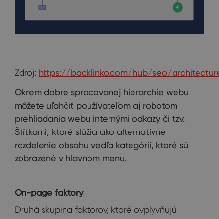
Zdroj:
https://backlinko.com/hub/seo/architectur
Okrem
dobre
spracovanej
hierarchie
webu
môžete
uľahčiť
používateľom
aj
robotom
prehliadania
webu
internými
odkazy
či tzv
.
Štítkami
,
ktoré slúžia ako
alternatívne
rozdelenie
obsahu
vedľa
kategórií
,
ktoré
sú
zobrazené
v hlavnom
menu
.
On-page faktory
Druhá skupina faktorov, ktoré ovplyvňujú