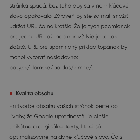
stránka spadá, bez toho aby sa v ňom kľúčové
slovo opakovalo. Zároveň by ste sa mali snažiť
udržať URL čo najkratšie. Že je tých podmienok
pre jednu URL až moc naraz? Nie je to tak
zložité. URL pre spomínaný príklad topánok by
mohol vyzerať nasledovne:
boty.sk/damske/adidas/zimne/.
Kvalita obsahu
Pri tvorbe obsahu vašich stránok berte do
úvahy, že Google uprednostňuje dlhšie,
unikátne a originálne texty, ktoré sú
optimalizované na dané kľúčové slovo. Čo z