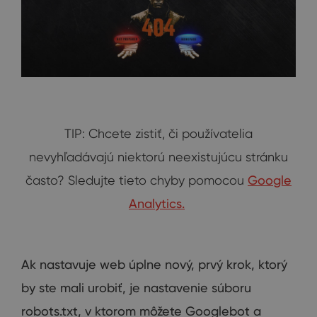
TIP: Chcete zistiť, či používatelia
nevyhľadávajú niektorú neexistujúcu stránku
často? Sledujte tieto chyby pomocou
Google
Analytics.
Ak
nastavuje
web
úplne
nový
,
prvý
krok
,
ktorý
by ste
mali urobiť
,
je nastavenie
súboru
robots.txt
,
v ktorom môžete
Googlebot
a