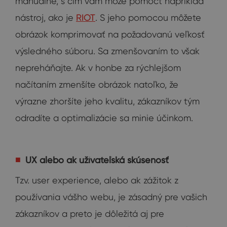
manuálne, s čím vám môže pomôcť napríklad
nástroj, ako je
RIOT
. S jeho pomocou môžete
obrázok komprimovať na požadovanú veľkosť
výsledného súboru. Sa zmenšovaním to však
nepreháňajte. Ak v honbe za rýchlejšom
načítaním zmenšíte obrázok natoľko, že
výrazne zhoršíte jeho kvalitu, zákazníkov tým
odradíte a optimalizácie sa minie účinkom.
UX alebo ak užívateľská skúsenosť
Tzv. user experience, alebo ak zážitok z
používania vášho webu, je zásadný pre vašich
zákazníkov a preto je dôležitá aj pre