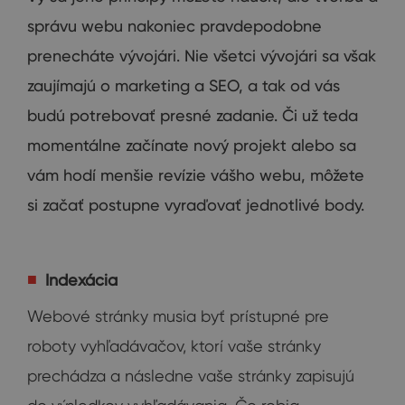
správu webu
nakoniec
pravdepodobne
prenecháte
vývojári
.
Nie
všetci
vývojári
sa
však
zaujímajú o
marketing
a
SEO
,
a
tak
od
vás
budú
potrebovať
presné zadanie
.
Či
už teda
momentálne
začínate
nový projekt
alebo sa
vám
hodí
menšie
revízie
vášho webu
,
môžete
si začať
postupne
vyraďovať
jednotlivé body
.
Indexácia
Webové stránky musia byť prístupné pre
roboty vyhľadávačov, ktorí vaše stránky
prechádza a následne vaše stránky zapisujú