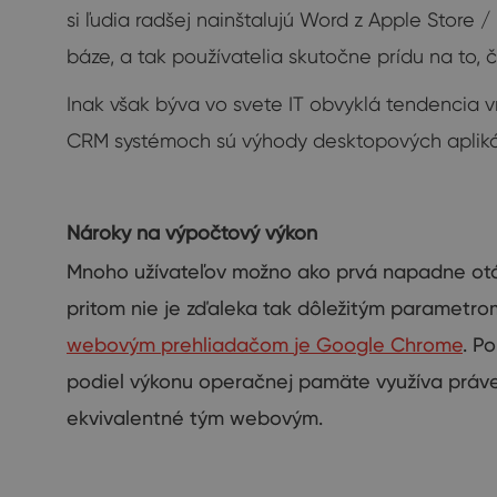
si ľudia radšej nainštalujú Word z Apple Store 
báze, a tak používatelia skutočne prídu na to, č
Inak však býva vo svete IT obvyklá tendencia v
CRM systémoch sú výhody desktopových aplikáci
Nároky
na
výpočtový výkon
Mnoho užívateľov
možno ako
prvá
napadne
ot
pritom nie je
zďaleka
tak
dôležitým parametro
webovým
prehliadačom
je Google
Chrome
.
Po
podiel
výkonu
operačnej pamäte
využíva práv
ekvivalentné
tým
webovým
.