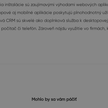
a inštalácie sú zaujímavými výhodami webových aplikáci
ové aj mobilné aplikácie poskytujú plnohodnotný užíva
á CRM sú skvelé ako doplnková služba k desktopovej ap
ný počítač či telefón. Zároveň nájdu využitie vo firmác
Mohlo by sa vám páčiť