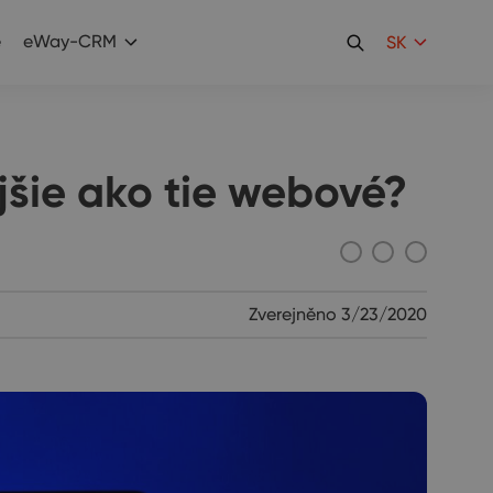
e
eWay-CRM
SK
šie ako tie webové?
Zverejněno
3/23/2020