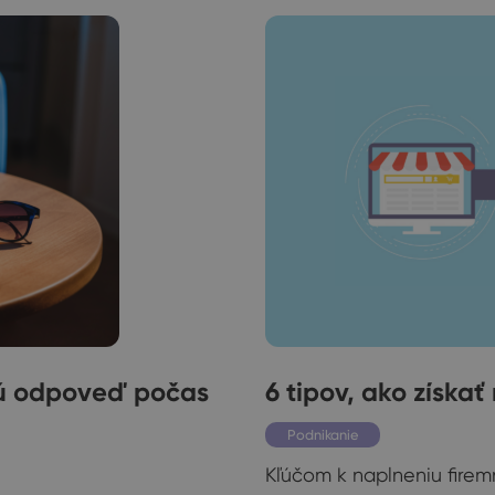
kú odpoveď počas
6 tipov, ako získa
Podnikanie
Kľúčom k naplneniu firemn