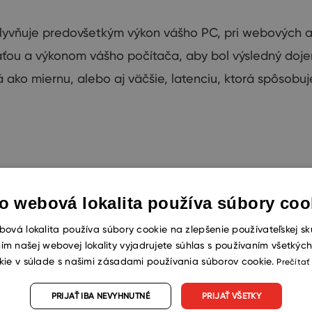
lyvňuje predovšetkým
výkon vášho
PC
,
pri webových
a
ťou
a
výkonom
vášho počítača,
aby
bol výsledný
doje
á ako
miernu
,
alebo
aj väčšie
,
latenciu
,
ktorá spôsobuj
ácie len dôležité. Je priamo životne dôležité. V prípad
o webová lokalita používa súbory coo
ie z pomalej práce so systémom. Pri cestovaní a rokova
áciu pritom môžete využiť offline, kedykoľvek potrebuje
ová lokalita používa súbory cookie na zlepšenie používateľskej sk
ím našej webovej lokality vyjadrujete súhlas s používaním všetkýc
 cestách nemožno využiť notebook, môžete využiť aj
CR
kie v súlade s našimi zásadami používania súborov cookie.
Prečítať
PRIJAŤ IBA NEVYHNUTNÉ
PRIJAŤ VŠETKY