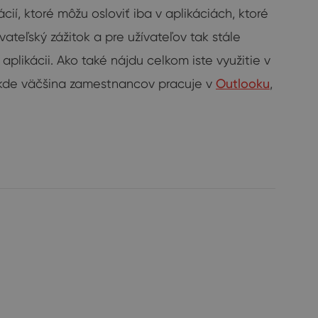
í, ktoré môžu osloviť iba v aplikáciách, ktoré
teľský zážitok a pre užívateľov tak stále
likácii. Ako také nájdu celkom iste využitie v
h, kde väčšina zamestnancov pracuje v
Outlooku
,