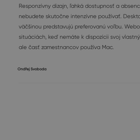
Responzívny dizajn, ľahká dostupnosť a absenci
nebudete skutočne intenzívne používať. Desktop
väčšinou predstavujú preferovanú voľbu. Webov
situáciách, keď nemáte k dispozícii svoj vlast
ale časť zamestnancov používa Mac.
Ondřej Svoboda