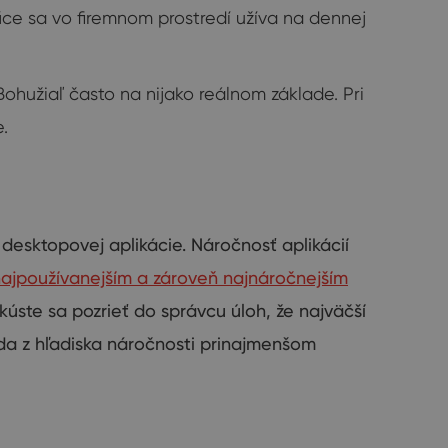
fice sa vo firemnom prostredí užíva na dennej
ohužiaľ často na nijako reálnom základe. Pri
.
desktopovej aplikácie
.
Náročnosť
aplikácií
ajpoužívanejším
a
zároveň
najnáročnejším
kúste sa
pozrieť do
správcu úloh
,
že
najväčší
da z
hľadiska
náročnosti
prinajmenšom