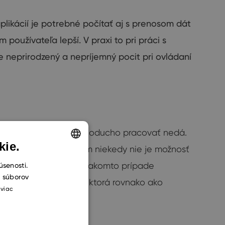
plikácií je
potrebné počítať
aj s
prenosom dát
m používateľa
lepší.
V
praxi
to
pri práci
s
e
neprirodzený
a
nepríjemný
pocit pri
ovládaní
e straty pripojenia jednoducho pracovať nedá.
kie.
niach mimo firmu pritom niekedy nie je možnosť
ENGLISH
te pracovať. Dáta sa v takomto prípade
úsenosti.
h súborov
CZECH
M mobilnú aplikáciu
, ktorá rovnako ako
 viac
SLOVAK