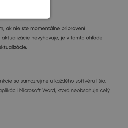
ém
,
ak nie ste
momentálne
pripravení
j
aktualizácie
nevyhovuje
,
je v tomto ohľade
aktualizácie
.
nkcie sa samozrejme u každého softvéru líšia.
aplikácii Microsoft Word, ktorá neobsahuje celý