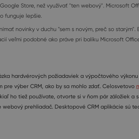
/ Google Store, než využívať "ten webový". Microsoft Of
o funguje lepšie.
nímať novinky v duchu "sem s novým, preč so starým". B
í veľmi podobné ako práve pri balíku Microsoft Office
ázka
hardvérových
požiadaviek a
výpočtového výkonu
m
pre výber
CRM
,
ako by sa mohlo
zdať
.
Celosvetovo
n
kiaľ ho
tiež
používate
,
otvorte
si v ňom
pár
záložiek
a
s
e
webový
prehliadač
.
Desktopové
CRM
aplikácie sú
te