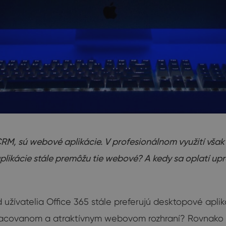
RM, sú webové aplikácie. V profesionálnom využití však 
likácie stále premôžu tie webové? A kedy sa oplatí up
 užívatelia Office 365 stále preferujú desktopové apli
e spracovanom a atraktívnym webovom rozhraní? Rovnako