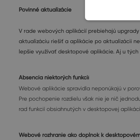
Povinné
aktualizácie
V
rade
webových aplikácií
prebiehajú
upgrady
aktualizáciu
riešiť
a
aplikácie po
aktualizácii
ne
lepšie
využívať
desktopové aplikácie
.
Aj u
tých
Absencia niektorých funkcií
Webové aplikácie spravidla neponúkajú v porov
Pre pochopenie rozdielu však nie je nič jednod
rad funkcií obsiahnutých v desktopovej aplikác
Webové rozhranie ako doplnok k desktopové