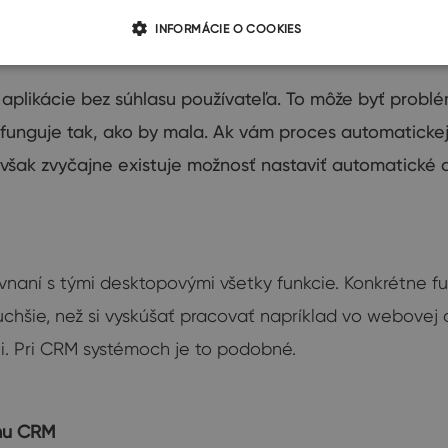
INFORMÁCIE O COOKIES
aplikácie bez
súhlasu
používateľa
.
To môže
byť
probl
funguje
tak
,
ako by mala
.
Ak vám
proces
automaticke
však
zvyčajne
existuje
možnosť
nastaviť automatické
naní s tými desktopovými všetky funkcie. Konkrétne fu
uchšie, než si vyskúšať pracovať napríklad vo webovej 
ii. Pri CRM systémoch je to podobné.
mu CRM