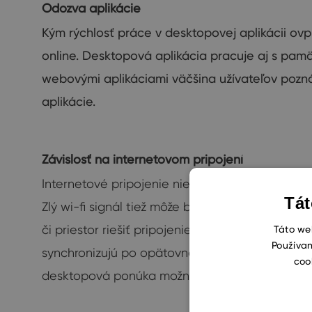
Odozva
aplikácie
Kým
rýchlosť práce
v
desktopovej
aplikácii
ovp
online
.
Desktopová
aplikácia pracuje
aj
s
pamä
webovými
aplikáciami
väčšina užívateľov
pozn
aplikácie
.
Závislosť na internetovom pripojení
Internetové pripojenie nie je pre webové aplik
Tát
Zlý wi-fi signál tiež môže byť zdrojom frustrác
či priestor riešiť pripojenie. Desktopovú aplik
Táto web
Používan
synchronizujú po opätovnom pripojení. A ak na
coo
desktopová ponúka možnosť pracovať offline.