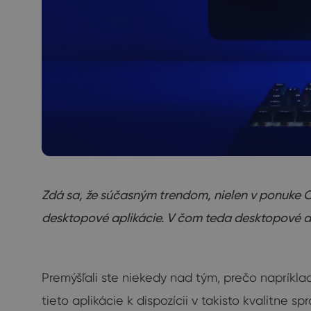
Zdá sa, že súčasným trendom, nielen v ponuke C
desktopové aplikácie. V čom teda desktopové ap
Premýšľali ste niekedy nad tým, prečo napríklad
tieto aplikácie k dispozícii v takisto kvalitn