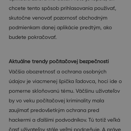
chcete
tento spôsob
prihlasovania
používať
,
skutočne
venovať
pozornosť
obchodným
podmienkam
danej aplikácie
predtým, ako
budete
pokračovať
.
Aktuálne trendy počítačovej bezpečnosti
Väčšia
obozretnosť
a
ochrana osobných
údajov
je viacmenej
špička
ľadovca
,
hoci ide o
pomerne
skloňovanú
tému
.
Väčšinu
užívateľov
by
vo
veku
počítačovej
kriminality
mala
zaujímať
predovšetkým
ochrana pred
hackermi
a
ďalšími
podvodníkov
.
Tú
totiž veľká
časť užívateľov
stále
veľmi
podceňuje
.
A
práve