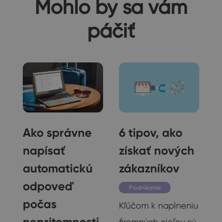
Mohlo by sa vám
páčiť
Ako správne
6 tipov, ako
napísať
získať nových
automatickú
zákazníkov
odpoveď
Podnikanie
počas
Kľúčom k naplneniu
neprítomnosti
firemných cieľov sú