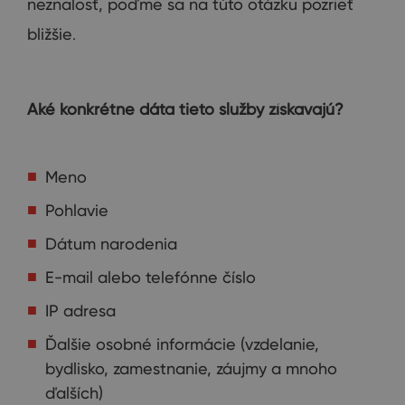
neznalosť
,
poďme sa
na
túto otázku
pozrieť
bližšie
.
Aké
konkrétne dáta
tieto
služby
získavajú
?
Meno
Pohlavie
Dátum narodenia
E-mail alebo telefónne číslo
IP adresa
Ďalšie osobné informácie (vzdelanie,
bydlisko, zamestnanie, záujmy a mnoho
ďalších)