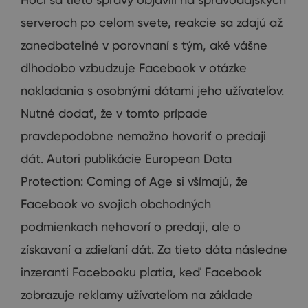
serveroch
po celom
svete
,
reakcie
sa zdajú
až
zanedbateľné
v porovnaní
s tým
,
aké
vášne
dlhodobo
vzbudzuje
Facebook
v
otázke
nakladania
s osobnými
dátami
jeho
užívateľov.
Nutné
dodať
,
že
v
tomto prípade
pravdepodobne
nemožno hovoriť o
predaji
dát
.
Autori
publikácie
European
Data
Protection
:
Coming
of
Age
si
všímajú
,
že
Facebook
vo svojich
obchodných
podmienkach
nehovorí o
predaji
,
ale o
získavaní
a zdieľaní dát
.
Za
tieto dáta
následne
inzeranti
Facebooku
platia,
keď
Facebook
zobrazuje
reklamy užívateľom
na
základe