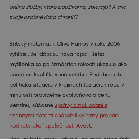
online
služby, ktoré
používame
,
zbierajú
?
A ako
svoje
osobné
dáta
chrániť
?
Britský
matematik
Clive
Humby
v roku
2006
vyhlásil,
že
"
dáta sú
nová
ropa
"
.
Jeho
myšlienka
sa
po štrnástich
rokoch
ukazuje
ako
pomerne
kvalifikovaná
veštba
.
Podobne ako
politická situácia
v
krajinách
ťažiacich
ropu
v
minulosti
pravidelne
ovplyvňovala
cenu
benzínu
,
súčasné
správy o nakladaní s
osobnými dátami spôsobili výrazný prepad
hodnoty akcií spoločnosti Avast
.
Hoci
sa
tieto správy
objavili na
spravodajských