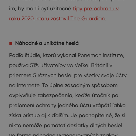
im
,
by mohli byť
užitočné
tipy pre ochranu v
roku 2020, ktorú zostavil The Guardian
.
Náhodné a unikátne heslá
Podľa
štúdie, ktorú
vykonal
Ponemon Institute,
používá 51% užívateľov vo Veľkej Británii v
priemere 5 rôznych hesiel pre všetky svoje účty
na internete.
To
úplne
zásadným spôsobom
ovplyvňuje
zabezpečenia, keďže
útočník
po
prelomení
ochrany
jedného účtu
vzápätí
ľahko
získa
prístup
aj
k
ďalším.
Je
pochopiteľné
,
že
si
nikto
nemôže
pamätať
desiatky
dlhých
hesiel
vo
forme
náhodne
vygenerovaných
znakov
.