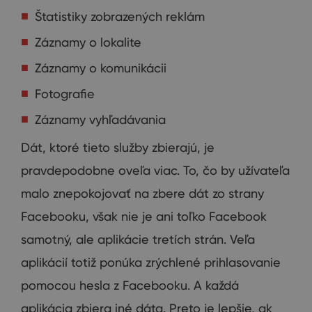
Štatistiky zobrazených reklám
Záznamy o lokalite
Záznamy o komunikácii
Fotografie
Záznamy vyhľadávania
Dát, ktoré
tieto služby
zbierajú
,
je
pravdepodobne
oveľa
viac
.
To
,
čo
by
užívateľa
malo
znepokojovať
na
zbere
dát zo
strany
Facebooku
,
však nie je
ani
toľko
Facebook
samotný
,
ale
aplikácie tretích strán
.
Veľa
aplikácií
totiž ponúka
zrýchlené
prihlasovanie
pomocou
hesla
z
Facebooku
.
A
každá
aplikácia
zbiera
iné dáta
.
Preto
je lepšie
,
ak