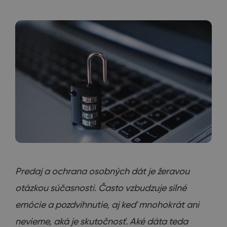
Predaj
a
ochrana osobných
dát je
žeravou
otázkou
súčasnosti.
Často
vzbudzuje
silné
emócie
a
pozdvihnutie
,
aj
keď
mnohokrát ani
nevieme,
aká
je skutočnosť
.
Aké dáta
teda