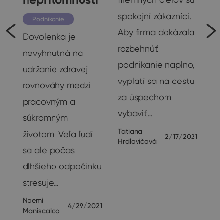
spokojní zákazníci.
Podnikanie
Aby firma dokázala
Dovolenka je
rozbehnúť
nevyhnutná na
podnikanie naplno,
udržanie zdravej
vyplatí sa na cestu
rovnováhy medzi
za úspechom
pracovným a
vybaviť…
súkromným
v
Tatiana
životom. Veľa ľudí
2/17/2021
Hrdlovičová
sa ale počas
dlhšieho odpočinku
e
stresuje…
Noemi
4/29/2021
19
Maniscalco