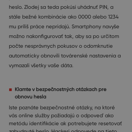
heslo
.
Zlodej
sa teda
pokúsi
uhádnuť
PIN
,
a
stále bežné
kombinácie
ako
0000
alebo
1234
mu príliš
práce
nepridajú
.
Smartphony
navyše
možno
nakonfigurovať
tak
,
aby sa po
určitom
počte
nesprávnych
pokusov o
odomknutie
automaticky
obnovili
továrenské
nastavenia
a
vymazali
všetky vaše dáta
.
Klamte
v bezpečnostných
otázkach
pre
obnovu
hesla
Iste
poznáte
bezpečnostné
otázky
,
na
ktoré
vás
online
služby
požiadajú
o
odpoveď ako
metódu
identifikácie
ak potrebujete
resetovať
zabudnuté
heslo
.
Hackeri
odpovede
na tieto