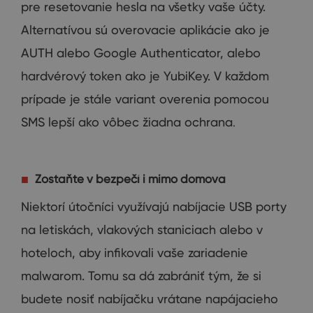
pre
resetovanie
hesla
na
všetky vaše
účty
.
Alternatívou
sú
overovacie
aplikácie ako je
AUTH
alebo Google
Authenticator
,
alebo
hardvérový
token
ako
je
YubiKey
.
V
každom
prípade
je stále
variant
overenia
pomocou
SMS
lepší ako
vôbec
žiadna ochrana
.
Zostaňte v bezpečí i mimo domova
Niektorí
útočníci
využívajú
nabíjacie
USB
porty
na
letiskách
,
vlakových
staniciach
alebo
v
hoteloch
,
aby
infikovali
vaše
zariadenie
malwarom
.
Tomu sa dá
zabrániť tým
,
že si
budete
nosiť
nabíjačku
vrátane napájacieho