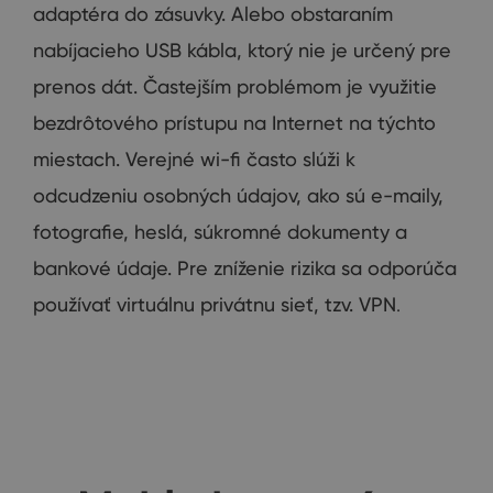
adaptéra
do
zásuvky
.
Alebo
obstaraním
nabíjacieho
USB
kábla, ktorý
nie je určený
pre
prenos
dát
.
Častejším problémom
je využitie
bezdrôtového prístupu
na Internet na
týchto
miestach
.
Verejné
wi
-
fi
často
slúži
k
odcudzeniu
osobných údajov
,
ako sú e
-
maily
,
fotografie
,
heslá
,
súkromné dokumenty
a
bankové údaje
.
Pre zníženie rizika
sa
odporúča
používať
virtuálnu privátnu sieť
,
tzv
.
VPN
.