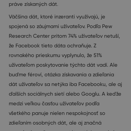
práve
získaných dát
.
Väčšina
dát, ktoré
inzeranti
využívajú
,
je
spojená
so záujmami
užívateľov.
Podľa
Pew
Research
Center
pritom
74
% užívateľov
netuší
,
že Facebook
tieto dáta
ochraňuje
.
Z
rovnakého
prieskumu vyplynulo
,
že
51
%
užívateľom
poskytovanie
týchto dát
vadí
.
Ale
buďme
féroví
,
otázka
získavania
a zdieľania
dát
užívateľov
sa
netýka
iba
Facebooku
,
ale aj
ďalších sociálnych sietí
alebo
Googlu.
A keďže
medzi
veľkou
časťou
užívateľov
podľa
všetkého
panuje
nielen
nespokojnosť
so
zdieľaním
osobných
dát, ale aj
značná