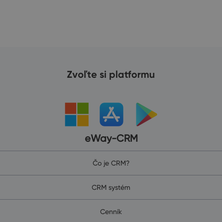
Zvoľte si platformu
eWay-CRM
Čo je CRM?
CRM systém
Cenník