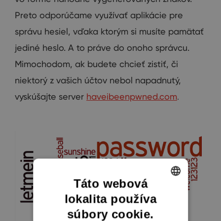
Preto
odporúčame využívať
aplikácie pre
správu hesiel
,
vďaka ktorým si
musíte
pamätať
jediné
heslo
.
A
to
práve do
onoho
správcu
.
Mimochodom
,
ak budete
chcieť
zistiť, či
niektorý
z vašich
účtov
nebol napadnutý
,
vyskúšajte
server
haveibeenpwned.com
.
Táto webová
lokalita používa
ENGLISH
súbory cookie.
CZECH