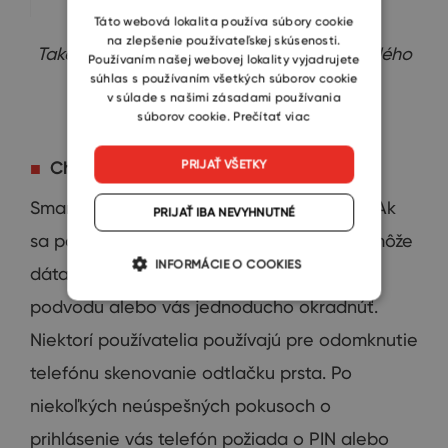
SLOVAK
Táto webová lokalita používa súbory cookie
na zlepšenie používateľskej skúsenosti.
Takéto heslá by skutočne mali byť pre každého
Používaním našej webovej lokality vyjadrujete
súhlas s používaním všetkých súborov cookie
užívateľa minulosťou.
v súlade s našimi zásadami používania
súborov cookie.
Prečítať viac
PRIJAŤ VŠETKY
Chráňte svoj chytrý telefón
Smartphone
je
zásobáreň
dôležitých dát
.
Ak
PRIJAŤ IBA NEVYHNUTNÉ
sa
podvodník
dostane
k telefónu
fyzicky
,
môže
INFORMÁCIE O COOKIES
dáta
použiť na zmenu
hesiel
,
spáchanie
podvodu
alebo vás
jednoducho
okradnúť
.
Niektorí
používatelia používajú
pre
odomknutie
telefónu
skenovanie
odtlačku
prsta
.
Po
niekoľkých
neúspešných
pokusoch
o
prihlásenie
vás
telefón
požiada o
PIN alebo