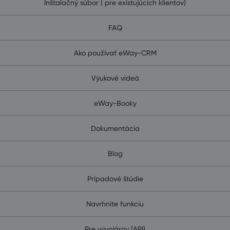
Inštalačný súbor ( pre existujúcich klientov)
FAQ
Ako používať eWay-CRM
Výukové videá
eWay-Booky
Dokumentácia
Blog
Prípadové štúdie
Navrhnite funkciu
Pre vývojárov (API)