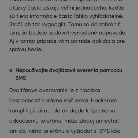
otázky
často
získajú
veľmi jednoducho
,
keďže
sú
tieto informácie
často
ľahko
vyhľadateľné
.
Stačí
ich
tzv
.
v
ygoogliť
.
Tomu sa dá
zabrániť
tým
,
že budete
zadávať
vymyslené
odpovede.
Aj
v
tomto prípade
vám
pomôže
aplikácia
pre
správu hesiel
.
Nepoužívajte dvojfázové overenia pomocou
SMS
Dvojfázové
overovanie
je z hľadiska
bezpečnosti
správna
myšlienka
.
Hackerom
komplikujú
život
,
ale ak
dojde k
fyzickému
odcudzeniu
telefónu
,
môže
zlodej
umiestniť
sim
do iného
telefónu a
vyžiadať si
SMS
kód