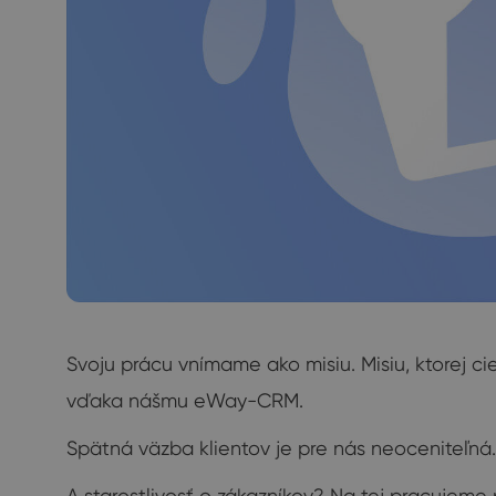
Svoju prácu vnímame ako misiu. Misiu, ktorej ci
vďaka nášmu eWay-CRM.
Spätná väzba klientov je pre nás neoceniteľná.
A starostlivosť o zákazníkov? Na tej pracujem