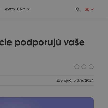
e
eWay-CRM
SK
cie podporujú vaše
Zverejněno
3/6/2024