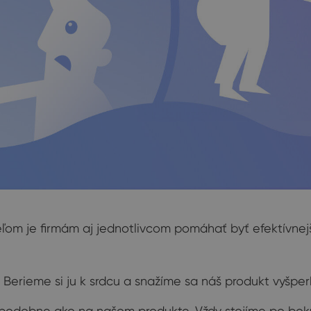
eľom je firmám aj jednotlivcom pomáhať byť efektívnejš
 Berieme si ju k srdcu a snažíme sa náš produkt vyšper
e podobne ako na našom produkte. Vždy stojíme po bok