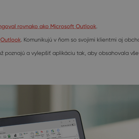
ungoval rovnako ako Microsoft Outlook
.
e
Outlook
. Komunikujú v ňom so svojimi klientmi aj obc
už poznajú a vylepšiť aplikáciu tak, aby obsahovala vš