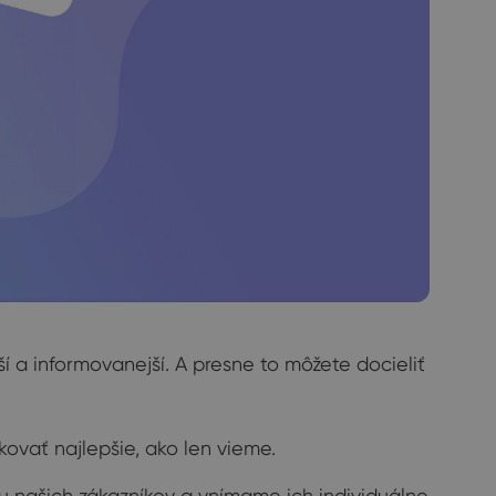
í a informovanejší. A presne to môžete docieliť
kovať najlepšie, ako len vieme.
u našich zákazníkov a vnímame ich individuálne