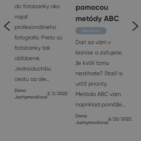
pomocou
do fotobanky ako
najať
v
metódy ABC
profesionálneho
Akadémia
fotografa. Preto sú
Darí sa vám v
fotobanky tak
O
biznise a zisťujete,
obľúbené.
že kvôli tomu
Jednoduchšiu
é
nestíhate? Stačí si
cestu sa ale…
určiť priority.
Dana
Metóda ABC vám
2/3/2022
Jachymovičová
ré
napríklad pomôže…
…
Dana
6/20/2022
Jachymovičová
23