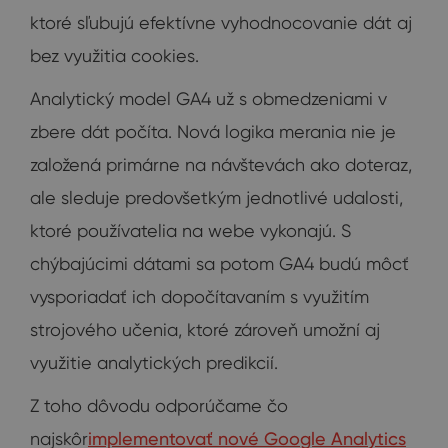
ktoré sľubujú efektívne vyhodnocovanie dát aj
bez využitia cookies.
Analytický model GA4 už s obmedzeniami v
zbere dát počíta. Nová logika merania nie je
založená primárne na návštevách ako doteraz,
ale sleduje predovšetkým jednotlivé udalosti,
ktoré používatelia na webe vykonajú. S
chýbajúcimi dátami sa potom GA4 budú môcť
vysporiadať ich dopočítavaním s využitím
strojového učenia, ktoré zároveň umožní aj
využitie analytických predikcií.
Z toho dôvodu odporúčame čo
najskôr
implementovať nové Google Analytics