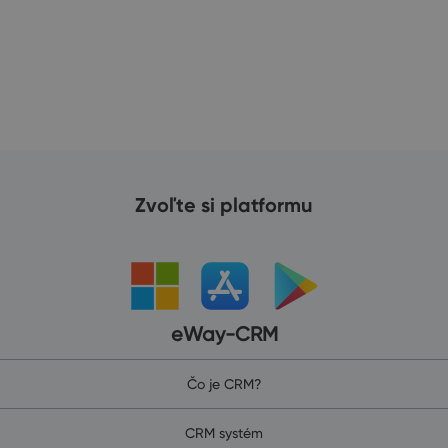
Zvoľte si platformu
eWay-CRM
Čo je CRM?
CRM systém