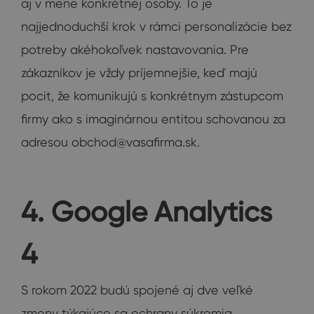
aj v mene konkrétnej osoby. To je
najjednoduchší krok v rámci personalizácie bez
potreby akéhokoľvek nastavovania. Pre
zákazníkov je vždy príjemnejšie, keď majú
pocit, že komunikujú s konkrétnym zástupcom
firmy ako s imaginárnou entitou schovanou za
adresou
obchod@vasafirma.sk
.
4. Google Analytics
4
S rokom 2022 budú spojené aj dve veľké
zmeny týkajúce sa ochrany súkromia