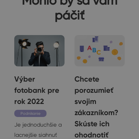
Mohlo by sa vám
páčiť
Výber
Chcete
fotobank pre
porozumieť
rok 2022
svojim
ou
zákazníkom?
Podnikanie
Skúste ich
Je jednoduchšie a
ohodnotiť
lacnejšie siahnuť