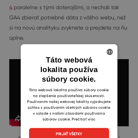
4
paralelne s tými doterajšími, a nechali tak
GA4 zbierať potrebné dáta z vášho webu, než
si na novú analityku zvyknete a prejdete na ňu
úplne.
Táto webová
lokalita používa
ENGLISH
súbory cookie.
CZECH
SLOVAK
Táto webová lokalita používa súbory cookie
na zlepšenie používateľskej skúsenosti.
Používaním našej webovej lokality vyjadrujete
súhlas s používaním všetkých súborov cookie
v súlade s našimi zásadami používania
súborov cookie.
Prečítať viac
PRIJAŤ VŠETKY