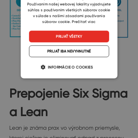
Používaním našej webovej lokality vyjadrujete
súhlas s používaním všetkých súborov cookie
v súlade s našimi zásadami používania
súborov cookie.
Prečítať viac
PRIJAŤ VŠETKY
PRIJAŤ IBA NEVYHNUTNÉ
Zdroj:
Sixsigmadsi.com
INFORMÁCIE O COOKIES
Prepojenie Six Sigma
a Lean
Lean je známa prax vo výrobnom priemysle,
ktorej cieľom je eliminovať odpad z procesov.