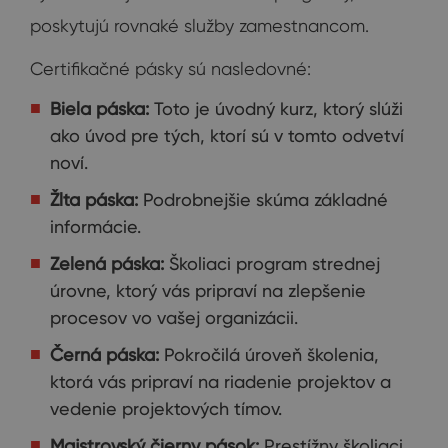
poskytujú rovnaké služby zamestnancom.
Certifikačné pásky sú nasledovné:
Biela páska:
Toto je úvodný kurz, ktorý slúži
ako úvod pre tých, ktorí sú v tomto odvetví
noví.
Žlta páska:
Podrobnejšie skúma základné
informácie.
Zelená páska:
Školiaci program strednej
úrovne, ktorý vás pripraví na zlepšenie
procesov vo vašej organizácii.
Černá páska:
Pokročilá úroveň školenia,
ktorá vás pripraví na riadenie projektov a
vedenie projektových tímov.
Majstrovský čierny pások:
Prestížny školiaci