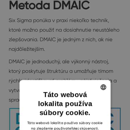
Metoda DMAIC
Six Sigma ponúka v praxi niekoľko techník,
ktoré možno použiť na dosiahnutie neustáleho
zlepšovania. DMAIC je jedným z nich, ak nie
najdôležitejším.
DMAIC je jednoduchý, ale výkonný nástroj,
ktorý poskytuje štruktúru a umožňuje tímom
rýchlo identifikovať problémy, nájsť riešenia a
vytvoriť kontrolné metódy na zlepšenie
Táto webová
spracovania.
lokalita používa
ENGLISH
súbory cookie.
CZECH
SLOVAK
Táto webová lokalita používa súbory cookie
na zlepšenie používateľskej skúsenosti.