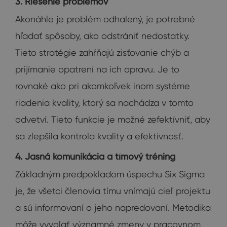
3. Riešenie problémov
Akonáhle je problém odhalený, je potrebné
hľadať spôsoby, ako odstrániť nedostatky.
Tieto stratégie zahŕňajú zisťovanie chýb a
prijímanie opatrení na ich opravu. Je to
rovnaké ako pri akomkoľvek inom systéme
riadenia kvality, ktorý sa nachádza v tomto
odvetví. Tieto funkcie je možné zefektívniť, aby
sa zlepšila kontrola kvality a efektívnosť.
4. Jasná komunikácia a tímový tréning
Základným predpokladom úspechu Six Sigma
je, že všetci členovia tímu vnímajú cieľ projektu
a sú informovaní o jeho napredovaní. Metodika
môže vyvolať významné zmeny v pracovnom