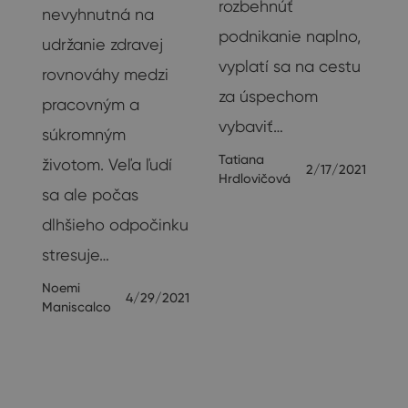
rozbehnúť
nevyhnutná na
podnikanie naplno,
udržanie zdravej
vyplatí sa na cestu
rovnováhy medzi
za úspechom
pracovným a
vybaviť…
súkromným
v
Tatiana
životom. Veľa ľudí
2/17/2021
Hrdlovičová
sa ale počas
dlhšieho odpočinku
e
stresuje…
Noemi
4/29/2021
19
Maniscalco