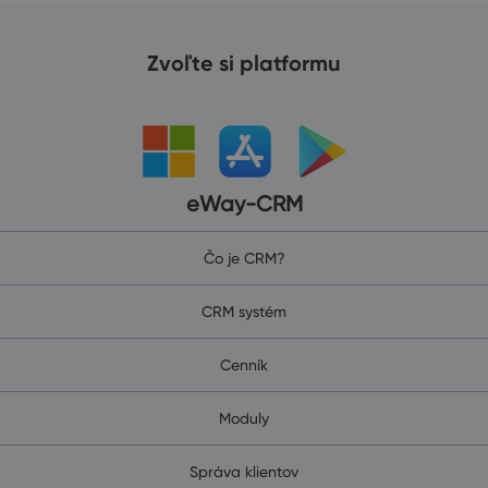
Zvoľte si platformu
eWay-CRM
Čo je CRM?
CRM systém
Cenník
Moduly
Správa klientov