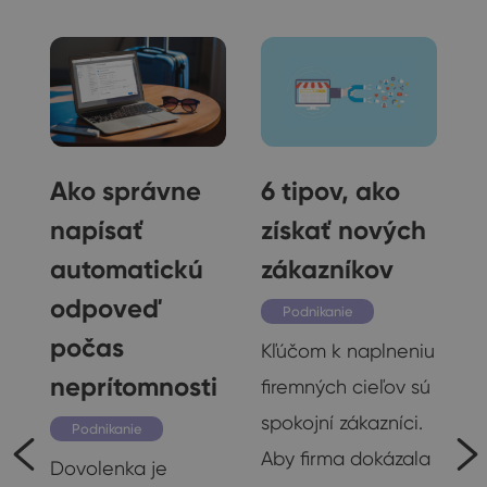
Ako správne
6 tipov, ako
napísať
získať nových
automatickú
zákazníkov
odpoveď
Podnikanie
počas
Kľúčom k naplneniu
neprítomnosti
firemných cieľov sú
spokojní zákazníci.
Podnikanie
Aby firma dokázala
Dovolenka je