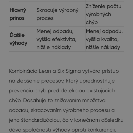
Zníženie počtu
Hlavný
Skracuje výrobný
výrobných
prínos
proces
chýb
Menej odpadu,
Menej odpadu,
Ďalšie
vyššia efektivita,
vyššia kvalita,
výhody
nižšie náklady
nižšie náklady
Kombinácia Lean a Six Sigma vytvára prístup
na zlepšenie procesov, ktorý uprednostňuje
prevenciu chýb pred detekciou existujúcich
chýb. Dosahuje to znižovaním množstva
odpadu, skracovaním výrobného procesu a
jeho štandardizáciou, čo v konečnom dôsledku
dáva spoločnosti výhody oproti konkurencii.