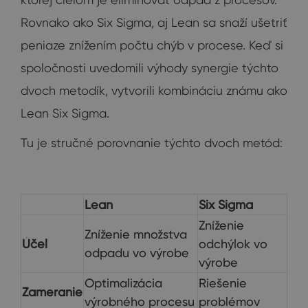
Rovnako ako Six Sigma, aj Lean sa snaží ušetriť
peniaze znížením počtu chýb v procese. Keď si
spoločnosti uvedomili výhody synergie týchto
dvoch metodík, vytvorili kombináciu známu ako
Lean Six Sigma.
Tu je stručné porovnanie týchto dvoch metód:
Lean
Six Sigma
Zníženie
Zníženie množstva
Účel
odchýlok vo
odpadu vo výrobe
výrobe
Optimalizácia
Riešenie
Zameranie
výrobného procesu
problémov