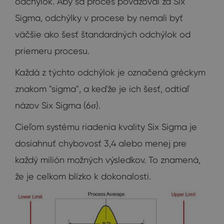
odchýlok. Aby sa proces považoval za Six
Sigma, odchýlky v procese by nemali byť
väčšie ako šesť štandardných odchýlok od
priemeru procesu.
Každá z týchto odchýlok je označená gréckym
znakom "sigma", a keďže je ich šesť, odtiaľ
názov Six Sigma (6σ).
Cieľom systému riadenia kvality Six Sigma je
dosiahnuť chybovosť 3,4 alebo menej pre
každý milión možných výsledkov. To znamená,
že je celkom blízko k dokonalosti.