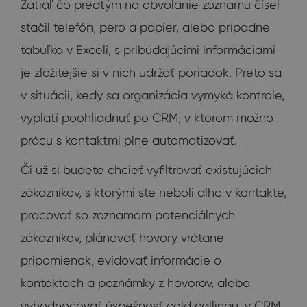
Zatiaľ čo predtým na obvolanie zoznamu čísel
stačil telefón, pero a papier, alebo prípadne
tabuľka v Exceli, s pribúdajúcimi informáciami
je zložitejšie si v nich udržať poriadok. Preto sa
v situácii, kedy sa organizácia vymyká kontrole,
vyplatí poohliadnuť po CRM, v ktorom možno
prácu s kontaktmi plne automatizovať.
Či už si budete chcieť vyfiltrovať existujúcich
zákazníkov, s ktorými ste neboli dlho v kontakte,
pracovať so zoznamom potenciálnych
zákazníkov, plánovať hovory vrátane
pripomienok, evidovať informácie o
kontaktoch a poznámky z hovorov, alebo
vyhodnocovať úspešnosť cold callingu, v CRM