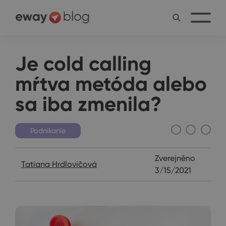
Je cold calling
mŕtva metóda alebo
sa iba zmenila?
Podnikanie
Zverejněno
Tatiana Hrdlovičová
3/15/2021