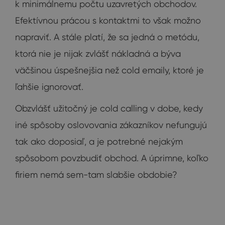
k minimálnemu počtu uzavretých obchodov.
Efektívnou prácou s kontaktmi to však možno
napraviť. A stále platí, že sa jedná o metódu,
ktorá nie je nijak zvlášť nákladná a býva
väčšinou úspešnejšia než cold emaily, ktoré je
ľahšie ignorovať.
Obzvlášť užitočný je cold calling v dobe, kedy
iné spôsoby oslovovania zákazníkov nefungujú
tak ako doposiaľ, a je potrebné nejakým
spôsobom povzbudiť obchod. A úprimne, koľko
firiem nemá sem-tam slabšie obdobie?