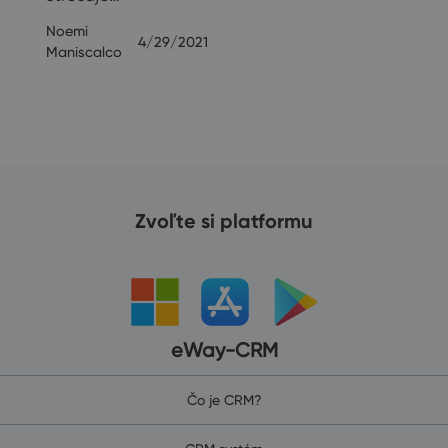
Noemi
4/29/2021
19
Maniscalco
Zvoľte si platformu
eWay-CRM
Čo je CRM?