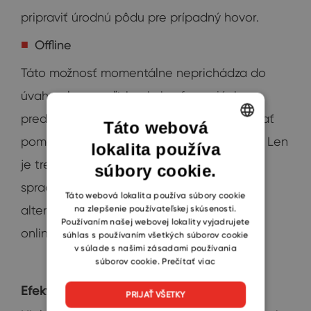
pripraviť úrodnú pôdu pre prípadný hovor.
Offline
Táto možnosť momentálne neprichádza do
úvahy, ale na veľtrhoch, konferenciách,
prednáškach a ďalších akciách možno získať
Táto webová
pomerne rýchlo veľké množstvo kontaktov. Len
lokalita používa
ENGLISH
je treba nezabudnúť na písomný súhlas so
súbory cookie.
CZECH
spracovaním osobných údajov. Možnou
SLOVAK
Táto webová lokalita používa súbory cookie
na zlepšenie používateľskej skúsenosti.
alternatívou ale môžu v súčasnej dobe byť
Používaním našej webovej lokality vyjadrujete
online webináre alebo súťaže.
súhlas s používaním všetkých súborov cookie
v súlade s našimi zásadami používania
súborov cookie.
Prečítať viac
Efektívna práca s kontaktmi
PRIJAŤ VŠETKY