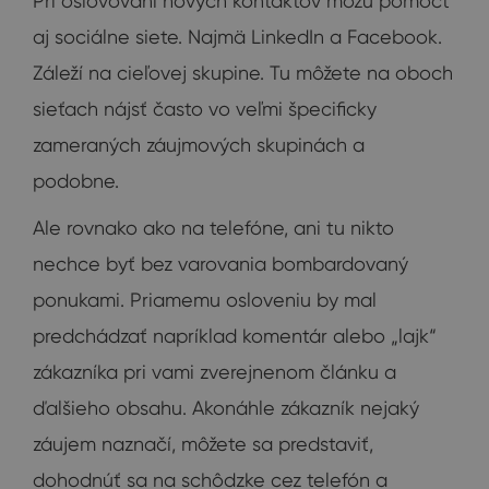
Pri oslovovaní nových kontaktov môžu pomôcť
aj sociálne siete. Najmä LinkedIn a Facebook.
Záleží na cieľovej skupine. Tu môžete na oboch
sieťach nájsť často vo veľmi špecificky
zameraných záujmových skupinách a
podobne.
Ale rovnako ako na telefóne, ani tu nikto
nechce byť bez varovania bombardovaný
ponukami. Priamemu osloveniu by mal
predchádzať napríklad komentár alebo „lajk“
zákazníka pri vami zverejnenom článku a
ďalšieho obsahu. Akonáhle zákazník nejaký
záujem naznačí, môžete sa predstaviť,
dohodnúť sa na schôdzke cez telefón a