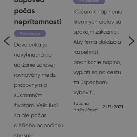
Podnikanie
počas
Kľúčom k naplneniu
neprítomnosti
firemných cieľov sú
spokojní zákazníci.
Podnikanie
Aby firma dokázala
Dovolenka je
rozbehnúť
nevyhnutná na
podnikanie naplno,
udržanie zdravej
vyplatí sa na cestu
rovnováhy medzi
za úspechom
pracovným a
vybaviť…
súkromným
v
Tatiana
životom. Veľa ľudí
2/17/2021
Hrdlovičová
sa ale počas
dlhšieho odpočinku
e
stresuje…