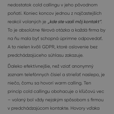
nedostatok cold callingu v jeho pôvodnom
poňatí. Koniec koncov jednou z najčastejších
reakcií volaných je
„kde ste vzali môj kontakt“
.
To je absolútne férová otázka a každá firma by
na ňu mala byť schopná úprimne odpovedať.
A to nielen kvôli GDPR, ktoré oslovenie bez
predchádzajúceho súhlasu zakazuje.
Ďaleko efektívnejšie, než vziať anonymný
zoznam telefónnych čísiel a strieľať naslepo, je
niečo, čomu sa hovorí warm calling. Ten
princíp cold callingu obohacuje o kľúčovú vec
– volaný bol vždy nejakým spôsobom s firmou
v predchádzajúcom kontakte. Hovory vďaka