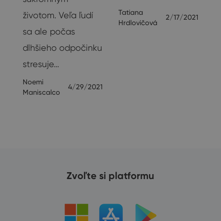
v
Tatiana
životom. Veľa ľudí
2/17/2021
Hrdlovičová
sa ale počas
dlhšieho odpočinku
e
stresuje…
Noemi
4/29/2021
19
Maniscalco
Zvoľte si platformu