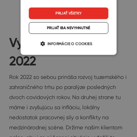
PRIJAŤ VŠETKY
PRIJAŤ IBA NEVYHNUTNÉ
Vyhliadky na rok
INFORMÁCIE O COOKIES
2022
Rok 2022 so sebou prináša rozvoj tuzemského i
zahraničného trhu po paralýze posledných
dvoch covidových rokov. Na druhej strane tu
máme i zvyšujúcu sa infláciu, lokálny
nedostatok pracovnej sily a konflikty na
medzinárodnej scéne. Držíme našim klientom