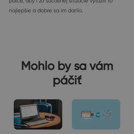
palce, aby i zo súčasnej situácie vyťažili to
najlepšie a dobre sa im darilo.
Mohlo by sa vám
páčiť