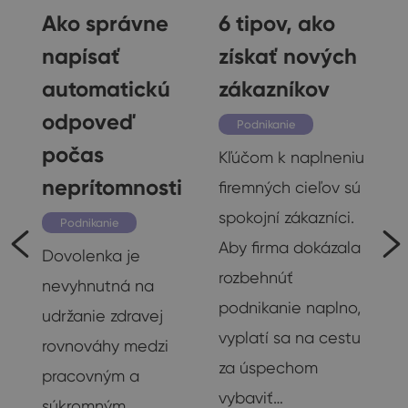
Ako správne
6 tipov, ako
napísať
získať nových
automatickú
zákazníkov
odpoveď
Podnikanie
počas
Kľúčom k naplneniu
neprítomnosti
firemných cieľov sú
spokojní zákazníci.
Podnikanie
Aby firma dokázala
Dovolenka je
rozbehnúť
nevyhnutná na
podnikanie naplno,
udržanie zdravej
vyplatí sa na cestu
rovnováhy medzi
za úspechom
pracovným a
vybaviť…
súkromným