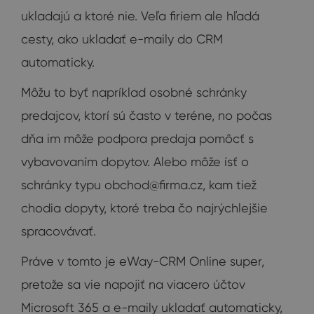
ukladajú a ktoré nie. Veľa firiem ale hľadá
cesty, ako ukladať e-maily do CRM
automaticky.
Môžu to byť napríklad osobné schránky
predajcov, ktorí sú často v teréne, no počas
dňa im môže podpora predaja pomôcť s
vybavovaním dopytov. Alebo môže ísť o
schránky typu
obchod@firma.cz
, kam tiež
chodia dopyty, ktoré treba čo najrýchlejšie
spracovávať.
Práve v tomto je eWay-CRM Online super,
pretože sa vie napojiť na viacero účtov
Microsoft 365 a e-maily ukladať automaticky,