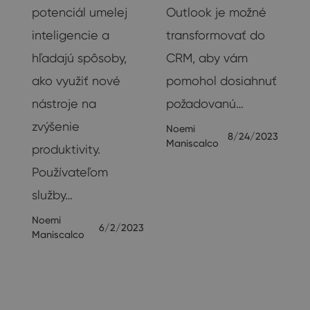
e
potenciál umelej
Outlook je možné
inteligencie a
transformovať do
hľadajú spôsoby,
CRM, aby vám
ako využiť nové
pomohol dosiahnuť
nástroje na
požadovanú…
zvýšenie
Noemi
2022
8/24/2023
Maniscalco
produktivity.
Používateľom
služby…
Noemi
6/2/2023
Maniscalco