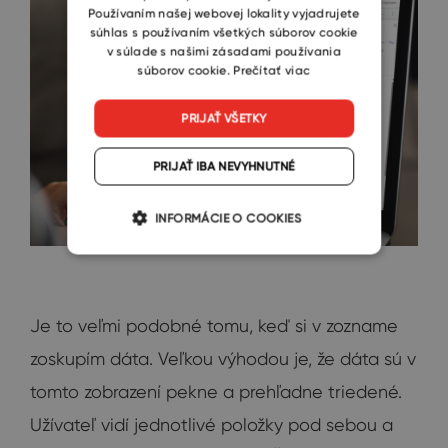
Používaním našej webovej lokality vyjadrujete
súhlas s používaním všetkých súborov cookie
v súlade s našimi zásadami používania
súborov cookie.
Prečítať viac
PRIJAŤ VŠETKY
PRIJAŤ IBA NEVYHNUTNÉ
INFORMÁCIE O COOKIES
Je to veľmi podobné tomu, keď si v zozname
zoskupím dáta. Veľkou výhodou je, že dáta sú v
tomto zobrazení pekne a prehľadne triedené.
Užívateľ vidí jednotlivé položky pod sebou a