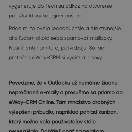
vygeneruje do Teamsu odkaz na otvorenie
položky, ktorý kolegovi pošlem.
Príde mi to oveľa jednoduchšie a efektívnejšie
ako ľuďom okolo seba spamovať mailboxy.
Naši klienti nám to aj potvrdzujú. Sú radi,
pretože s eWay-CRM si vyčistia inboxy.
Povedzme, že v Outlooku už nemáme žiadne
neprečítané e-maily a presuňme sa priamo do
eWay-CRM Online. Tam množstvo drobných
vylepšení pribudlo, napríklad pohľad kanban,
ktorý možno veľa používateľov stále
nevyskúšalo. Dokážeš opäť na nejakom