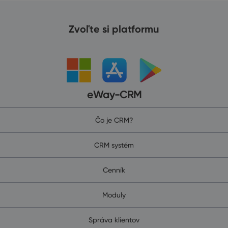
Zvoľte si platformu
eWay-CRM
Čo je CRM?
CRM systém
Cenník
Moduly
Správa klientov