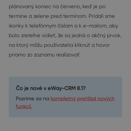
plánovaný koniec na červeno, keď je po
termíne a zelene pred termínom. Pridali sme
ikonky k telefónnym číslam a k e-mailom, aby
bolo zreteľne vidieť, že sa jedná o akčný prvok,
na ktorý môžu používatelia kliknúť a hovor
priamo zo zoznamu realizovať.
Čo je nové v eWay-CRM 8.1?
Pozrime sa na
kompletný prehľad nových
funkcií
.