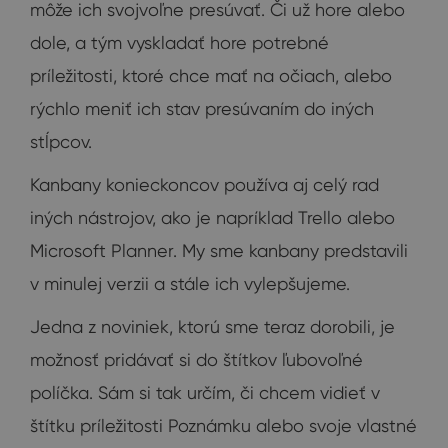
môže ich svojvoľne presúvať. Či už hore alebo
dole, a tým vyskladať hore potrebné
príležitosti, ktoré chce mať na očiach, alebo
rýchlo meniť ich stav presúvaním do iných
stĺpcov.
Kanbany konieckoncov používa aj celý rad
iných nástrojov, ako je napríklad Trello alebo
Microsoft Planner. My sme kanbany predstavili
v minulej verzii a stále ich vylepšujeme.
Jedna z noviniek, ktorú sme teraz dorobili, je
možnosť pridávať si do štítkov ľubovoľné
políčka. Sám si tak určím, či chcem vidieť v
štítku príležitosti Poznámku alebo svoje vlastné