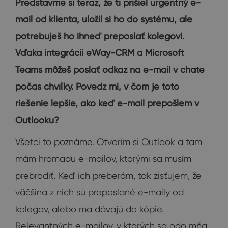
Predstavme si teraz, že ti prišiel urgentný e-
mail od klienta, uložil si ho do systému, ale
potrebuješ ho ihneď preposlať kolegovi.
Vďaka integrácii eWay-CRM a Microsoft
Teams môžeš poslať odkaz na e-mail v chate
počas chvíľky. Povedz mi, v čom je toto
riešenie lepšie, ako keď e-mail prepošlem v
Outlooku?
Všetci to poznáme. Otvorím si Outlook a tam
mám hromadu e-mailov, ktorými sa musím
prebrodiť. Keď ich preberám, tak zisťujem, že
väčšina z nich sú preposlané e-maily od
kolegov, alebo ma dávajú do kópie.
Relevantných e-mailov, v ktorých sa odo mňa