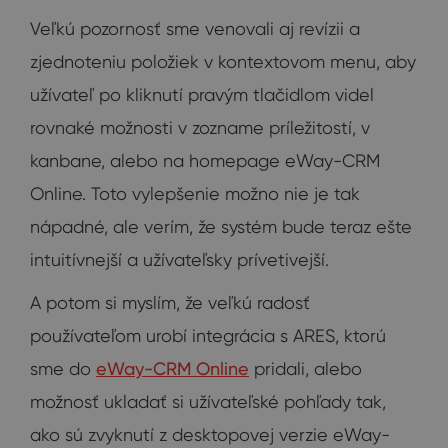
Veľkú pozornosť sme venovali aj revízii a
zjednoteniu položiek v kontextovom menu, aby
užívateľ po kliknutí pravým tlačidlom videl
rovnaké možnosti v zozname príležitostí, v
kanbane, alebo na homepage eWay-CRM
Online. Toto vylepšenie možno nie je tak
nápadné, ale verím, že systém bude teraz ešte
intuitívnejší a užívateľsky prívetivejší.
A potom si myslím, že veľkú radosť
používateľom urobí integrácia s ARES, ktorú
sme do
eWay-CRM Online
pridali, alebo
možnosť ukladať si užívateľské pohľady tak,
ako sú zvyknutí z desktopovej verzie eWay-