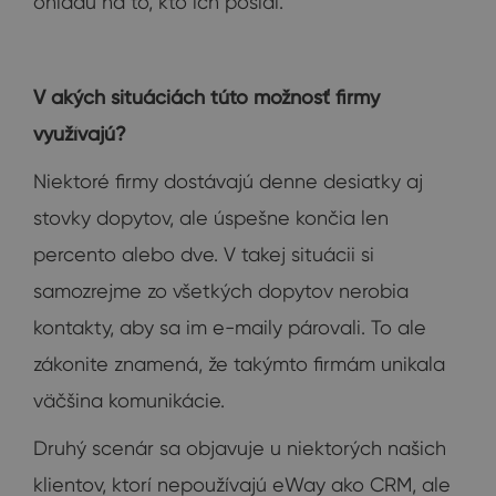
ohľadu na to, kto ich poslal.
V akých situáciách túto možnosť firmy
využívajú?
Niektoré firmy dostávajú denne desiatky aj
stovky dopytov, ale úspešne končia len
percento alebo dve. V takej situácii si
samozrejme zo všetkých dopytov nerobia
kontakty, aby sa im e-maily párovali. To ale
zákonite znamená, že takýmto firmám unikala
väčšina komunikácie.
Druhý scenár sa objavuje u niektorých našich
klientov, ktorí nepoužívajú eWay ako CRM, ale