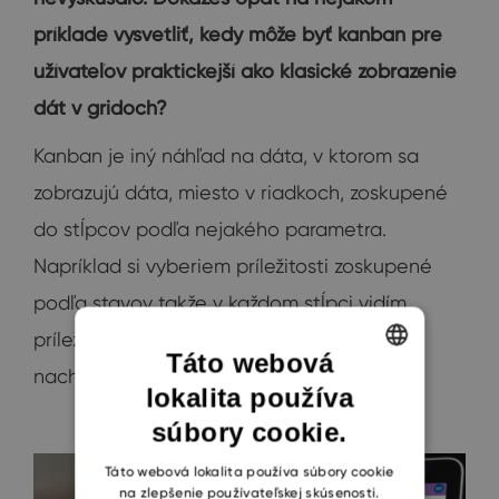
príklade vysvetliť, kedy môže byť kanban pre
užívateľov praktickejší ako klasické zobrazenie
dát v gridoch?
Kanban je iný náhľad na dáta, v ktorom sa
zobrazujú dáta, miesto v riadkoch, zoskupené
do stĺpcov podľa nejakého parametra.
Napríklad si vyberiem príležitosti zoskupené
podľa stavov takže v každom stĺpci vidím
príležitosti, ktoré sa v danom stave
Táto webová
nachádzajú.
lokalita používa
ENGLISH
súbory cookie.
CZECH
SLOVAK
Táto webová lokalita používa súbory cookie
na zlepšenie používateľskej skúsenosti.