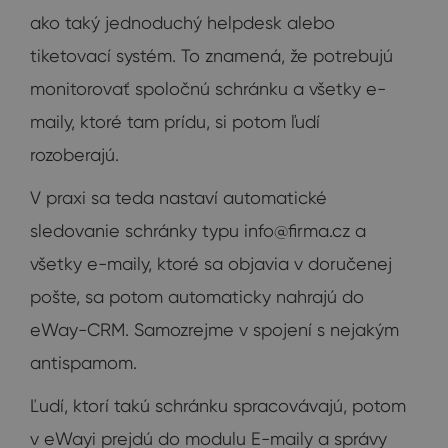
ako taký jednoduchý helpdesk alebo
tiketovací systém. To znamená, že potrebujú
monitorovať spoločnú schránku a všetky e-
maily, ktoré tam prídu, si potom ľudí
rozoberajú.
V praxi sa teda nastaví automatické
sledovanie schránky typu
info@firma.cz
a
všetky e-maily, ktoré sa objavia v doručenej
pošte, sa potom automaticky nahrajú do
eWay-CRM. Samozrejme v spojení s nejakým
antispamom.
Ľudí, ktorí takú schránku spracovávajú, potom
v eWayi prejdú do modulu E-maily a správy