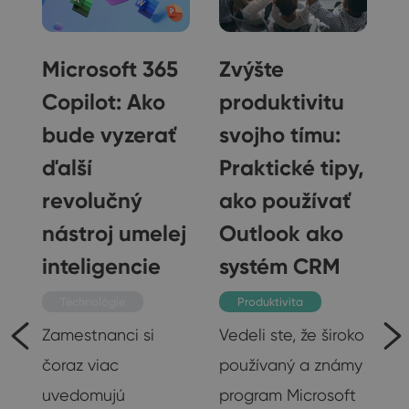
Microsoft 365
Zvýšte
Copilot: Ako
produktivitu
bude vyzerať
svojho tímu:
ďalší
Praktické tipy,
revolučný
ako používať
nástroj umelej
Outlook ako
inteligencie
systém CRM
Technológie
Produktivita
te
Zamestnanci si
Vedeli ste, že široko
čoraz viac
používaný a známy
ty
uvedomujú
program Microsoft