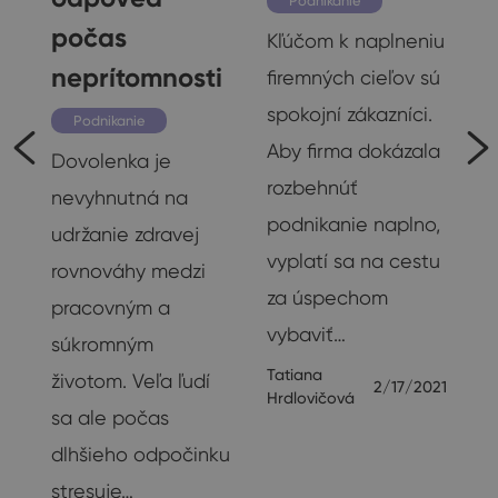
Podnikanie
počas
Kľúčom k naplneniu
neprítomnosti
firemných cieľov sú
spokojní zákazníci.
Podnikanie
Aby firma dokázala
Dovolenka je
rozbehnúť
nevyhnutná na
podnikanie naplno,
udržanie zdravej
vyplatí sa na cestu
rovnováhy medzi
za úspechom
pracovným a
vybaviť…
súkromným
v
Tatiana
životom. Veľa ľudí
2/17/2021
Hrdlovičová
sa ale počas
dlhšieho odpočinku
e
stresuje…