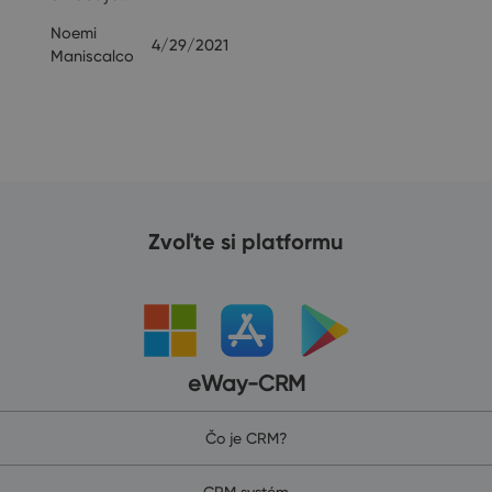
Noemi
4/29/2021
19
Maniscalco
Zvoľte si platformu
eWay-CRM
Čo je CRM?
CRM systém