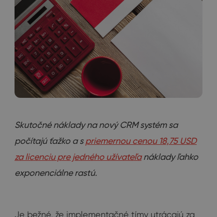
Skutočné náklady na nový CRM systém sa
počítajú ťažko a s
priemernou cenou 18,75 USD
za licenciu pre jedného užívateľa
náklady ľahko
exponenciálne rastú.
Je bežné, že implementačné tímy utrácajú za