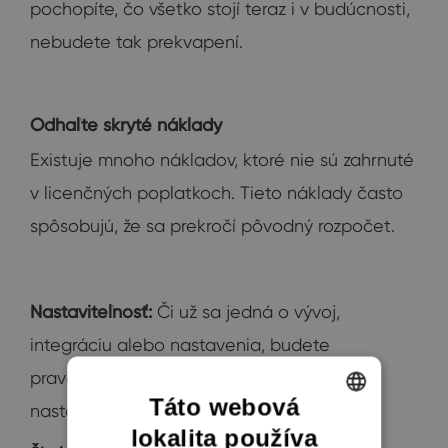
pochopíte, čo všetko stojí teraz i v budúcnosti,
nebudete tak prekvapení.
Odhaľte skryté náklady
Existuje mnoho nákladov, ktoré nie sú zahrnuté
v licenčných poplatkoch. Tieto náklady často
spôsobujú, že sa prekročí pôvodný rozpočet.
Nastaviteľnosť
:
Či už sa jedná o vývoj,
integráciu alebo nastavenia, budete
pravdepodobne potrebovať nejakú formu
Táto webová
nastaviteľnosti.
lokalita používa
ENGLISH