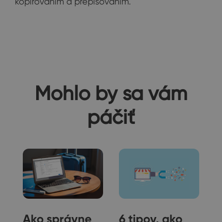
kopírovaním a prepisovaním.
Mohlo by sa vám
páčiť
Ako správne
6 tipov, ako