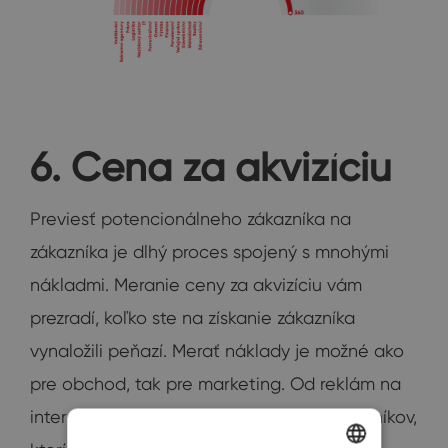
6. Cena za akvizíciu
Previesť potencionálneho zákazníka na
zákazníka je dlhý proces spojený s mnohými
nákladmi. Meranie ceny za akvizíciu vám
prezradí, koľko ste na získanie zákazníka
vynaložili peňazí. Merať náklady je možné ako
pre obchod, tak pre marketing. Od reklám na
internete či v médiách, až po čas obchodníkov,