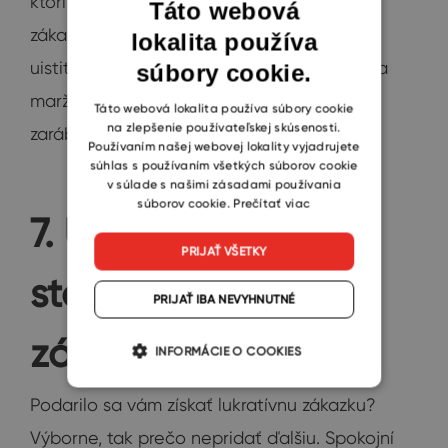
ktorí komunikáciou s potencionálnymi
Táto webová
zákazníkmi strávili. Vďaka tomu sa môžete
lokalita používa
ENGLISH
uistiť, že cena za akvizíciu je nižšia než vaša
súbory cookie.
CZECH
marža a že na vašich obchodoch skutočne
SLOVAK
Táto webová lokalita používa súbory cookie
na zlepšenie používateľskej skúsenosti.
zarábate.
Používaním našej webovej lokality vyjadrujete
súhlas s používaním všetkých súborov cookie
v súlade s našimi zásadami používania
súborov cookie.
Prečítať viac
7. Udržanie
PRIJAŤ VŠETKY
stávajúcich
PRIJAŤ IBA NEVYHNUTNÉ
zákazníkov
INFORMÁCIE O COOKIES
Podarilo sa vám získať lukratívnu zákazku?
Výborne, tak prečo nepridať ďalšiu. Spokojní