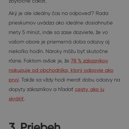
zbytočne čakať.
Aký je ale ideálny čas na odpoveď? Rada
prieskumov uvádza ako ideálne dosiahnutie
mety 5 minút, inde sa zase dozviete, že vo
vašom obore je priemerná doba odozvy aj
niekoľko hodín. Nároky môžu byť skutočne
rôzne. Faktom avšak je, že
78 % zákazníkov
nakupuje od obchodníka, ktorý odpovie ako
prvý
. Takže sa vždy hodí merať dobu odozvy na
dopyty zákazníkov a hľadať
cesty, ako ju
skrátiť
.
3. Priebeh