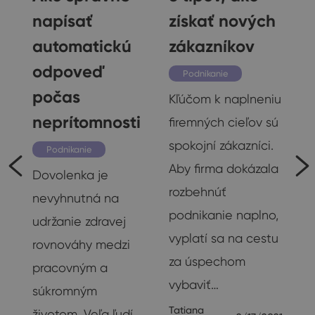
napísať
získať nových
automatickú
zákazníkov
odpoveď
Podnikanie
počas
Kľúčom k naplneniu
neprítomnosti
firemných cieľov sú
spokojní zákazníci.
Podnikanie
Aby firma dokázala
Dovolenka je
rozbehnúť
nevyhnutná na
podnikanie naplno,
udržanie zdravej
vyplatí sa na cestu
rovnováhy medzi
za úspechom
pracovným a
vybaviť…
súkromným
v
Tatiana
životom. Veľa ľudí