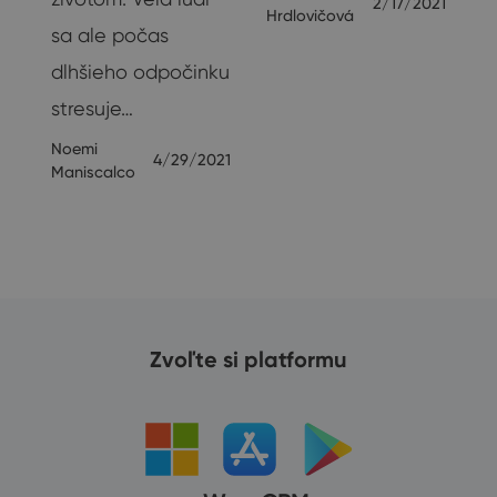
2/17/2021
Hrdlovičová
sa ale počas
dlhšieho odpočinku
e
stresuje…
Noemi
4/29/2021
19
Maniscalco
Zvoľte si platformu