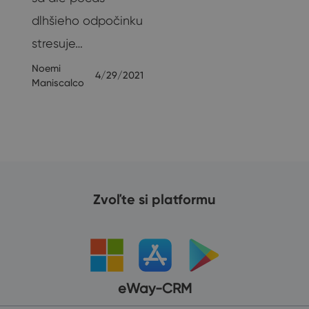
dlhšieho odpočinku
e
stresuje…
Noemi
4/29/2021
19
Maniscalco
Zvoľte si platformu
eWay-CRM