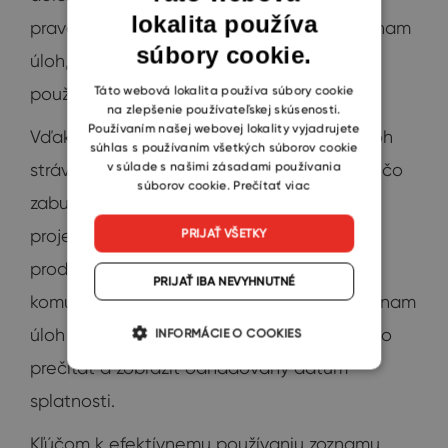
lokalita používa
ENGLISH
pravdepodobne preto, že si nevediete zoznam
súbory cookie.
CZECH
úloh, alebo ho možno potrebujete správne
SLOVAK
Táto webová lokalita používa súbory cookie
používať.
na zlepšenie používateľskej skúsenosti.
Používaním našej webovej lokality vyjadrujete
Vďaka dobre organizovanému zoznamu úloh
súhlas s používaním všetkých súborov cookie
v súlade s našimi zásadami používania
strávite menej času kontrolou, či ste na niečo
súborov cookie.
Prečítať viac
zabudli, a viac času prácou na dôležitých
projektoch. Organizácia môže zvýšiť
PRIJAŤ VŠETKY
produktivitu vášho tímu tým, že vám uľahčí
PRIJAŤ IBA NEVYHNUTNÉ
komunikáciu s tímom. Keď zdieľate svoj zoznam
úloh so svojimi spolupracovníkmi, môžu si ho
INFORMÁCIE O COOKIES
prečítať a zobraziť odhadovaný dátum
splatnosti.
Kľúčom k efektívnemu používaniu zoznamu