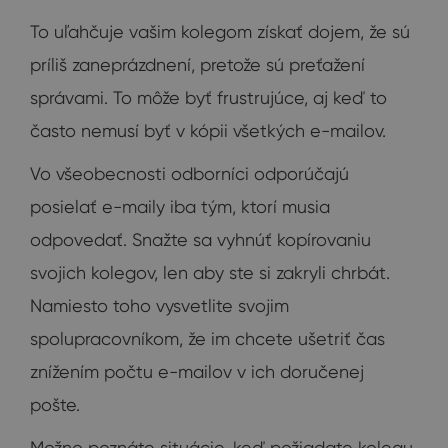
To uľahčuje vašim kolegom získať dojem, že sú
príliš zaneprázdnení, pretože sú preťažení
správami. To môže byť frustrujúce, aj keď to
často nemusí byť v kópii všetkých e-mailov.
Vo všeobecnosti odborníci odporúčajú
posielať e-maily iba tým, ktorí musia
odpovedať. Snažte sa vyhnúť kopírovaniu
svojich kolegov, len aby ste si zakryli chrbát.
Namiesto toho vysvetlite svojim
spolupracovníkom, že im chcete ušetriť čas
znížením počtu e-mailov v ich doručenej
pošte.
Možno poznáte situácie, keď požiadate kolegu,