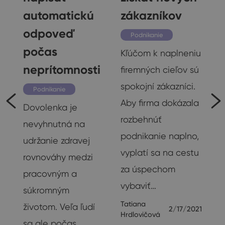
automatickú
zákazníkov
odpoveď
Podnikanie
počas
Kľúčom k naplneniu
neprítomnosti
firemných cieľov sú
spokojní zákazníci.
Podnikanie
Aby firma dokázala
Dovolenka je
rozbehnúť
nevyhnutná na
podnikanie naplno,
udržanie zdravej
vyplatí sa na cestu
rovnováhy medzi
za úspechom
pracovným a
vybaviť…
súkromným
v
Tatiana
životom. Veľa ľudí
2/17/2021
Hrdlovičová
sa ale počas