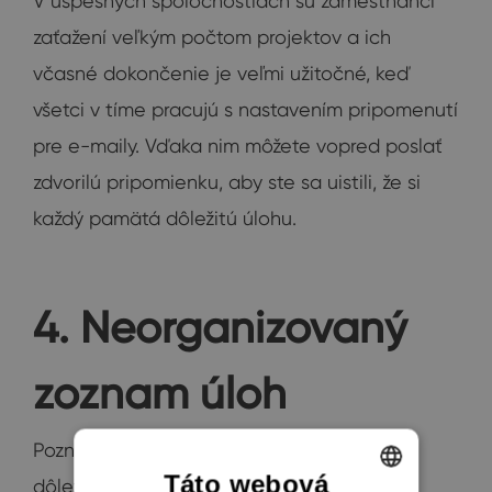
V úspešných spoločnostiach sú zamestnanci
zaťažení veľkým počtom projektov a ich
včasné dokončenie je veľmi užitočné, keď
všetci v tíme pracujú s nastavením pripomenutí
pre e-maily. Vďaka nim môžete vopred poslať
zdvorilú pripomienku, aby ste sa uistili, že si
každý pamätá dôležitú úlohu.
4. Neorganizovaný
zoznam úloh
Poznáte ten pocit, akoby ste zanedbali
Táto webová
dôležitú úlohu, ale neviete, čo to je? Je to