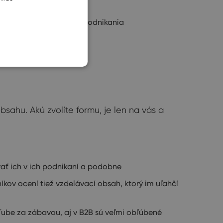
SLOVAK
ameranú na odbor vášho podnikania
sahu. Akú zvolíte formu, je len na vás a
vať ich v ich podnikaní a podobne
kov ocení tiež vzdelávací obsah, ktorý im uľahčí
Tube za zábavou, aj v B2B sú veľmi obľúbené