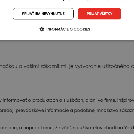
 okrem firemnej stránky môžete napríklad založiť skupinu z
PRIJAŤ IBA NEVYHNUTNÉ
PRIJAŤ VŠETKY
INFORMÁCIE O COOKIES
načkou a vašimi zákazníkmi, je vytváranie užitočného ob
informovať o produktoch a službách, dianí vo firme, inšpiro
e predaj, prevádzkové informácie a podobne, množstvo zákazní
a obsahu, a napriek tomu, že väčšina užívateľov chodí na You