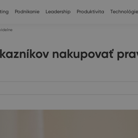
ting
Podnikanie
Leadership
Produktivita
Technológi
videlne
ákazníkov nakupovať pra