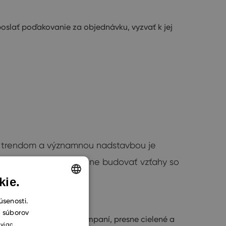
slať poďakovanie za objednávku, vyzvať k jej
sným trendom a významnou nadstavbou je
nonymity a začať skutočne budovať vzťahy so
kie.
ENGLISH
úsenosti.
h súborov
CZECH
nalizáciu mailových kampaní, presne cielené a
 viac