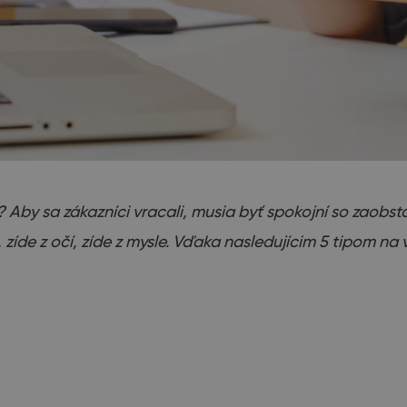
 Aby sa zákazníci vracali, musia byť spokojní so zaobs
, zíde z očí, zíde z mysle. Vďaka nasledujícim 5 tipom n