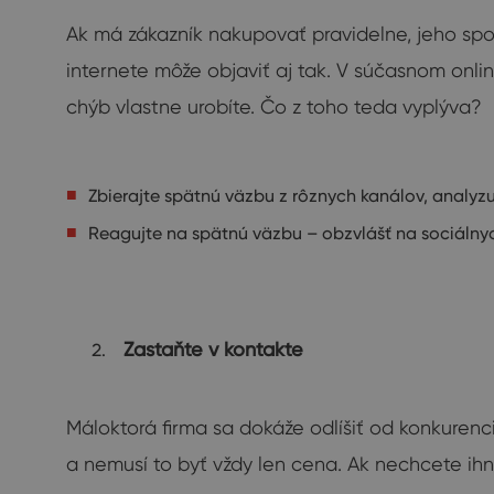
Ak má zákazník nakupovať pravidelne, jeho spok
internete môže objaviť aj tak. V súčasnom onlin
chýb vlastne urobíte. Čo z toho teda vyplýva?
Zbierajte spätnú väzbu z rôznych kanálov, analyzuj
Reagujte na spätnú väzbu – obzvlášť na sociálny
Zastaňte v kontakte
Máloktorá firma sa dokáže odlíšiť od konkurenc
a nemusí to byť vždy len cena. Ak nechcete ihn