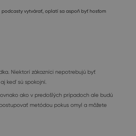
i podcasty vytvárať, oplatí sa aspoň byť hosťom
ka. Niektorí zákazníci nepotrebujú byť
j keď sú spokojní.
Rovnako ako v predošlých prípadoch ale budú
 postupovať metódou pokus omyl a môžete