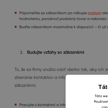
Pripomeňte sa zákazníkom po nákupe
mailom
ale
hodnoteniu, ponúknuť podobný tovar a nakoniec 
Buďte zákazníkom maximálne k dispozícii – či už 
Budujte vzťahy so zákazníkmi
To, že sa firmy snažia robiť všetko tak, aby i
zbieranie kontaktov a informácií o zákazníkoch
zákazníkmi.
Tát
Táto web
Používan
Pracujte s kontaktmi a informáciami o zákazník
coo