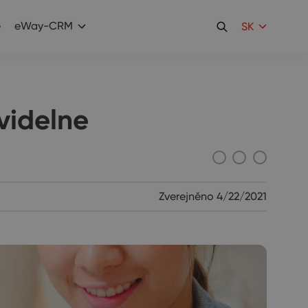
e
eWay-CRM
SK
videlne
Zverejněno
4/22/2021