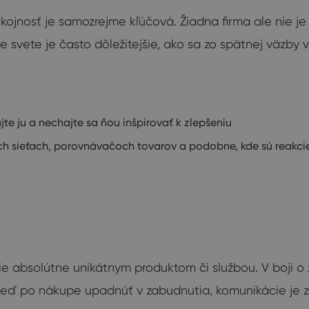
ojnosť je samozrejme kľúčová. Žiadna firma ale nie je 
e svete je často dôležitejšie, ako sa zo spätnej väzby 
te ju a nechajte sa ňou inšpirovať k zlepšeniu
ch sieťach, porovnávačoch tovarov a podobne, kde sú reakcie
ie absolútne unikátnym produktom či službou. V boji o
eď po nákupe upadnúť v zabudnutia, komunikácie je zák