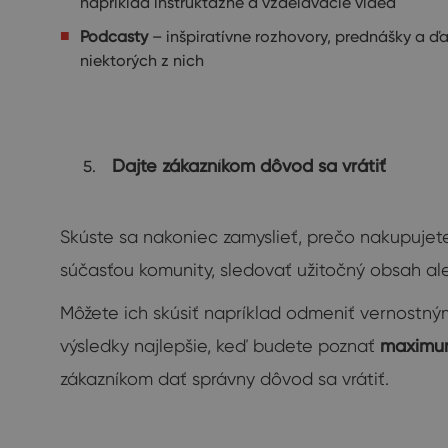
napríklad inštruktážne a vzdelávacie videá
Podcasty
– inšpiratívne rozhovory, prednášky a ď
niektorých z nich
Dajte zákazníkom dôvod sa vrátiť
Skúste sa nakoniec zamyslieť, prečo nakupujete
súčasťou komunity, sledovať užitočný obsah al
Môžete ich skúsiť napríklad odmeniť vernostn
výsledky najlepšie, keď budete poznať
maximum
zákazníkom dať správny dôvod sa vrátiť.