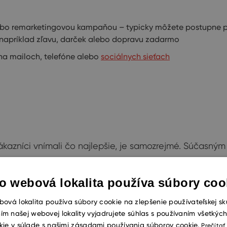
bo remarketingovou kampaňou – typicky môžete postupne po
napríklad zľavu, darček alebo dopravu zadarmo
na mailoch, telefóne alebo
sociálnych sieťach
ch zákazníci vnímali čo najlepšie, je samozrejmé. Súča
. Jedine tak je možné v online svete prekročiť prah a
o webová lokalita používa súbory coo
ová lokalita používa súbory cookie na zlepšenie používateľskej sk
ím našej webovej lokality vyjadrujete súhlas s používaním všetkýc
och – s pomocou
CRM
ich môžete automaticky využiť pre perso
kie v súlade s našimi zásadami používania súborov cookie.
Prečítať