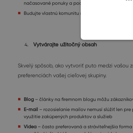
načasované ponuky a podobne
Budujte vlastnú komunitu na sociálnych sieťach –
Vytvárajte užitočný obsah
Skvelý spôsob, ako vytvoriť puto medzi vašou z
preferenciách vašej cieľovej skupiny.
Blog
– články na firemnom blogu môžu zákazníkov 
E-mail
– rozosielanie mailov nemusí slúžiť len pr
využitie zakúpených produktov a služieb
Videa
– často preferovaná a stráviteľnejšia form