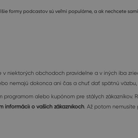
alšie formy podcastov sú veľmi populárne, a ak nechcete sam
 v niektorých obchodoch pravidelne a v iných iba zried
ebo nemajú dokonca ani čas a chuť dať spätnú väzbu, a
ým programom alebo kupónom pre stálych zákazníkov. 
 informácií o vašich zákazníkoch
. Až potom nemusíte