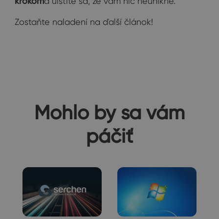
krokom
a uistite sa, že vám nič neunikne.
Zostaňte naladení na ďalší článok!
Mohlo by sa vám
páčiť