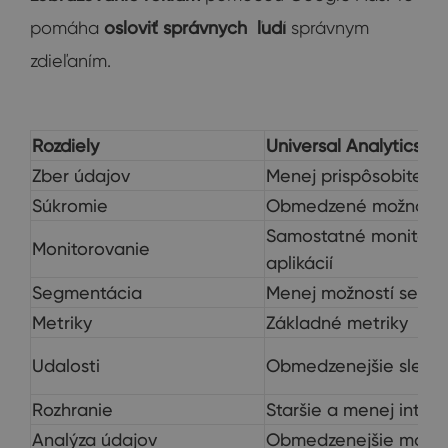
pomáha
osloviť správnych
ľudí
správnym
zdieľaním.
Rozdiely
Universal Analytics (U
Zber údajov
Menej prispôsobiteľné
Súkromie
Obmedzené možnosti 
Samostatné monitoro
Monitorovanie
aplikácií
Segmentácia
Menej možností segm
Metriky
Základné metriky
Udalosti
Obmedzenejšie sledov
Rozhranie
Staršie a menej intuit
Analýza údajov
Obmedzenejšie možnos