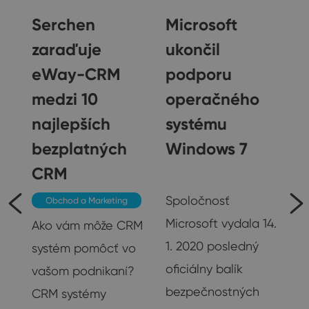
Serchen
Microsoft
l
zaraďuje
ukončil
eWay-CRM
podporu
medzi 10
operačného
najlepších
systému
bezplatných
Windows 7
CRM
Ostatné
Spoločnosť
Obchod a Marketing
Microsoft vydala 14.
Ako vám môže CRM
te
1. 2020 posledný
systém pomôcť vo
oficiálny balík
vašom podnikaní?
20
bezpečnostných
CRM systémy