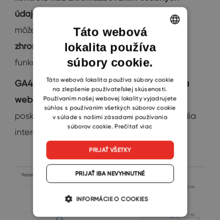
údajov
. To znamená, že stále
môžeme
presnejšie špecifikovať, aké údaje
Táto webová
lokalita používa
zhromažďujeme
a ako ich používame. Táto
ENGLISH
súbory cookie.
funkcia rešpektuje
súkromie používateľov
.
CZECH
SLOVAK
Táto webová lokalita používa súbory cookie
GA4 navyše uľahčuje sledovanie údajov na
na zlepšenie používateľskej skúsenosti.
webe aj v aplikácii
. A graf udalostí vám
Používaním našej webovej lokality vyjadrujete
súhlas s používaním všetkých súborov cookie
poskytuje ešte lepší prehľad o tom, ako ľudia
v súlade s našimi zásadami používania
súborov cookie.
Prečítať viac
interagujú s vašimi webovými stránkami.
PRIJAŤ VŠETKY
PRIJAŤ IBA NEVYHNUTNÉ
INFORMÁCIE O COOKIES