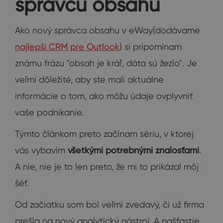
správcu obsahu
Ako nový správca obsahu v eWay(dodávame
najlepší CRM pre Outlook
) si pripomínam
známu frázu "obsah je kráľ, dáta sú žezlo". Je
veľmi dôležité, aby ste mali aktuálne
informácie o tom, ako môžu údaje ovplyvniť
vaše podnikanie.
Týmto článkom preto začínam sériu, v ktorej
vás vybavím
všetkými potrebnými znalosťami
.
A nie, nie je to len preto, že mi to prikázal môj
šéf.
Od začiatku som bol veľmi zvedavý, či už firma
prešla na nový analytický nástroj. A našťastie