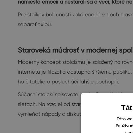
namiesto emócií a nestarali sa o veci, ktoré ne
Pre stoikov boli cnosti zakorenené v troch hlav
sebareflexiou.
Staroveká múdrosť v modernej spol
Moderný koncept stoicizmu je založený na rovn
internetu je filozofia dostupná širšiemu publik
ho čitatelia a poslucháči ľahšie pochopili.
Súčasní stoickí spisovatelia ako Ryan Holiday
sieťach. Na rozdiel od starovekého stoicizmu dn
Tát
vymieňať nápady a diskutovať o témach súvisi
Táto web
Používan
coo