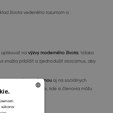
i základ života vedeného rozumom a
 aplikovať na
výzvy moderného života
. Vďaka
 snažia priblížiť a zjednodušiť stoicizmus, aby
oduchou a
pútavou formou
aj na sociálnych
, stretnutí a online fór, kde si členovia môžu
kie.
ENGLISH
úsenosti.
h súborov
CZECH
 viac