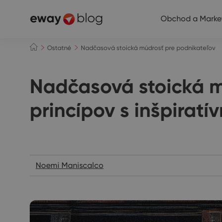
Obchod a Marke
Ostatné
Nadčasová stoická múdrosť pre podnikateľov
Nadčasová stoická m
princípov s inšpiratí
Ostatné
Noemi Maniscalco