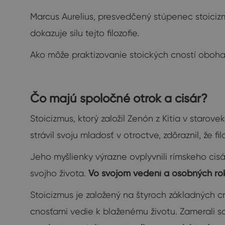
Marcus Aurelius, presvedčený stúpenec stoiciz
dokazuje silu tejto filozofie.
Ako môže praktizovanie stoických cností oboh
Čo majú spoločné otrok a cisár?
Stoicizmus, ktorý založil Zenón z Kitia v staro
strávil svoju mladosť v otroctve, zdôraznil, že f
Jeho myšlienky výrazne ovplyvnili rímskeho cisár
svojho života.
Vo svojom vedení a osobných roko
Stoicizmus je založený na štyroch základných cno
cnosťami vedie k blaženému životu. Zamerali 