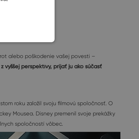
SLOVAK
ankrot alebo poškodenie vašej povesti –
 vyššej perspektívy, prijať ju ako súčasť
istom roku založil svoju filmovú spoločnosť. O
Mickey Mousea. Disney premenil svoje prekážky
iálnych spoločností vôbec.