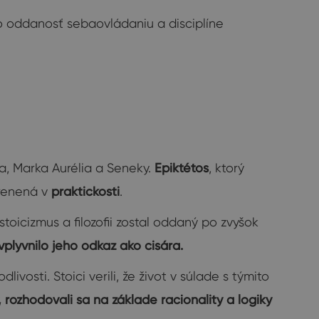
o oddanosť sebaovládaniu a disciplíne
ta, Marka Aurélia a Seneky.
Epiktétos
, ktorý
korenená v
praktickosti
.
stoicizmus a filozofii zostal oddaný po zvyšok
plyvnilo jeho odkaz ako cisára.
vosti. Stoici verili, že život v súlade s týmito
 rozhodovali sa na základe racionality a logiky