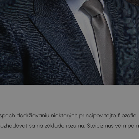
pech dodržiavaniu niektorých princípov tejto filozofi
u a rozhodovať sa na základe rozumu. Stoicizmus vám p