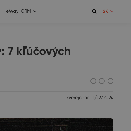
e
eWay-CRM
SK
: 7 kľúčových
Zverejněno
11/12/2024