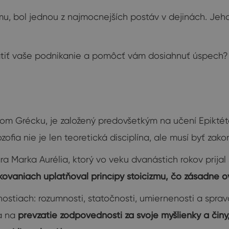
mu, bol jednou z najmocnejších postáv v dejinách. Jeh
atiť vaše podnikanie a pomôcť vám dosiahnuť úspech?
vekom Grécku, je založený predovšetkým na učení Epikté
ilozofia nie je len teoretická disciplína, ale musí byť za
a Marka Aurélia, ktorý vo veku dvanástich rokov prijal 
vaniach uplatňoval princípy stoicizmu, čo zásadne ov
stiach: rozumnosti, statočnosti, umiernenosti a spravodli
sa na
prevzatie zodpovednosti za svoje myšlienky a činy,