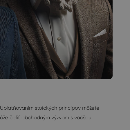
e. Uplatňovaním stoických princípov môžete
omôže čeliť obchodným výzvam s väčšou