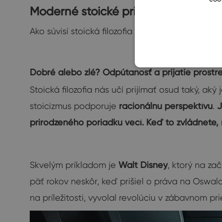
Moderné stoické princípy v podnika
Ako súvisí stoická filozofia s podnikaním? Poďme 
Dobré alebo zlé? Odpútanosť a prijatie prostr
Stoická filozofia nás učí prijímať osud taký, ak
stoicizmus podporuje
racionálnu perspektívu
.
J
prirodzeného poriadku vecí. Keď to zvládnete, 
Skvelým príkladom je
Walt Disney
, ktorý na za
päť rokov neskôr, keď prišiel o práva na Oswal
na príležitosti, vyvolal revolúciu v zábavnom p