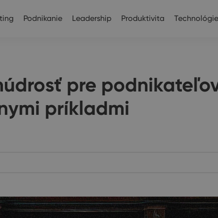
ting
Podnikanie
Leadership
Produktivita
Technológi
údrosť pre podnikateľov
vnymi príkladmi