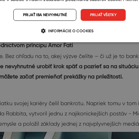
ní
PRIJAŤ IBA NEVYHNUTNÉ
PRIJAŤ VŠETKY
to zistiť.
INFORMÁCIE O COOKIES
edníctvom princípu Amor Fati
ý je. Bez ohľadu na to, akej výzve čelíte – či už je to b
e nevyhnutné urobiť krok späť a pozrieť sa na situáciu z
môžete začať premieňať prekážky na príležitosti.
čiatku svojej kariéry čelil bankrotu. Napriek tomu v tom 
da Rabbita, vytvoril jednu z najikonickejších postáv - 
riemysle a položil základy jednej z najvplyvnejších med