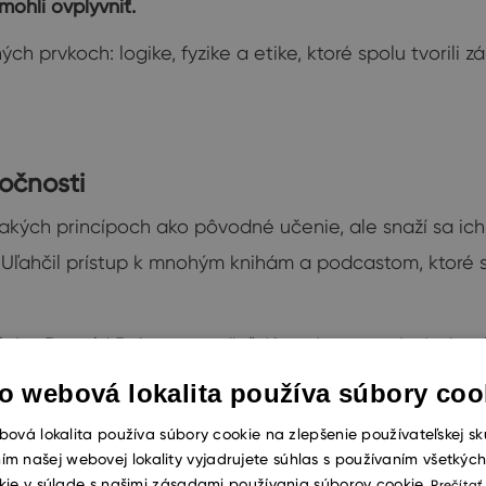
mohli ovplyvniť.
ných prvkoch: logike, fyzike a etike, ktoré spolu tvoril
očnosti
akých princípoch ako pôvodné učenie, ale snaží sa ich
u. Uľahčil prístup k mnohým knihám a podcastom, ktoré sa
 alebo Donald Robertson zdieľajú svoje poznatky jedn
es rastie aj
komunitný aspekt
– existuje viac prednášok
o webová lokalita používa súbory coo
acich so stoicizmom.
ová lokalita používa súbory cookie na zlepšenie používateľskej sk
ím našej webovej lokality vyjadrujete súhlas s používaním všetkýc
kie v súlade s našimi zásadami používania súborov cookie.
Prečítať