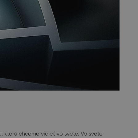
, ktorú chceme vidieť vo svete. Vo svete