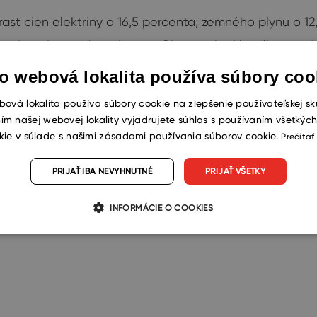
 cien elektriny o 16,5 percenta, zemného plynu o 12,5
ast cien ako pred mesiacom. Okrem toho klesali ceny ni
i o 13,0 percenta.
o webová lokalita používa súbory coo
ová lokalita používa súbory cookie na zlepšenie používateľskej sk
ím našej webovej lokality vyjadrujete súhlas s používaním všetkýc
ické
kie v súlade s našimi zásadami používania súborov cookie.
Prečítať
namenaný výrazný nárast cien dodávok vody o 16,3 pe
PRIJAŤ IBA NEVYHNUTNÉ
PRIJAŤ VŠETKY
a. Keďže ide o absolútne nevyhnutné položky, ich zvýše
miakoch, ktorých cena zdražela o 63,4 percenta. Zákazníc
INFORMÁCIE O COOKIES