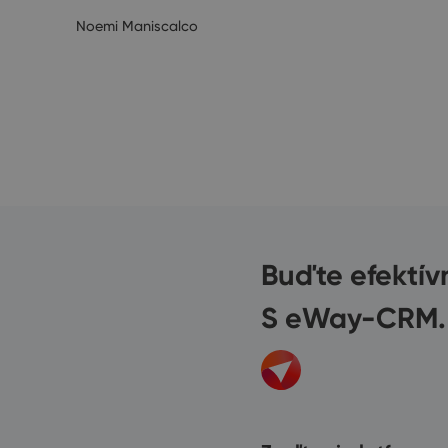
Noemi Maniscalco
4/2023
Buďte efektív
S eWay-CRM.