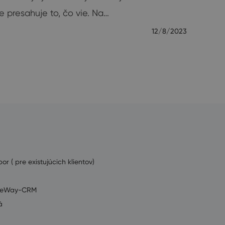
ne presahuje to, čo vie. Na…
12/8/2023
or ( pre existujúcich klientov)
ť eWay-CRM
á