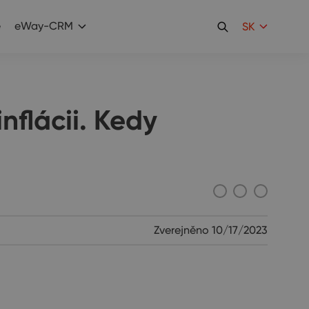
e
eWay-CRM
SK
nflácii. Kedy
Zverejněno
10/17/2023