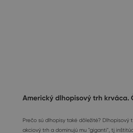
ému
Americký dlhopisový trh krváca. 
Ostatné
Prečo sú dlhopisy také dôležité? Dlhopisový tr
akciový trh a dominujú mu "giganti", tj inštitú
ných