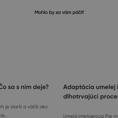
Mohlo by sa vám páčiť
Čo sa s ním deje?
Adaptácia umelej i
dlhotrvajúci proc
h je starší a väčší ako
Ostatné
cie…
Umelá inteligencia Pre in