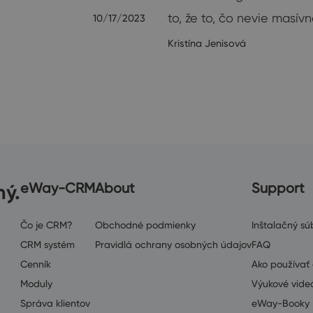
to, že to, čo nevie masív
10/17/2023
Kristína Jenisová
ný.
eWay-CRM
About
Support
Čo je CRM?
Obchodné podmienky
Inštalačný súb
CRM systém
Pravidlá ochrany osobných údajov
FAQ
Cenník
Ako používa
Moduly
Výukové vide
Správa klientov
eWay-Booky