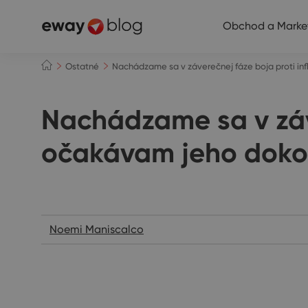
Obchod a Marke
Ostatné
Nachádzame sa v záverečnej fáze boja proti in
Nachádzame sa v záve
očakávam jeho doko
Ostatné
Noemi Maniscalco