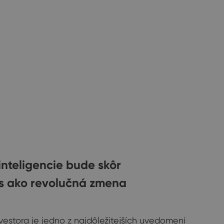
nteligencie bude skôr
es ako revolučná zmena
vestora je jedno z najdôležitejších uvedomení