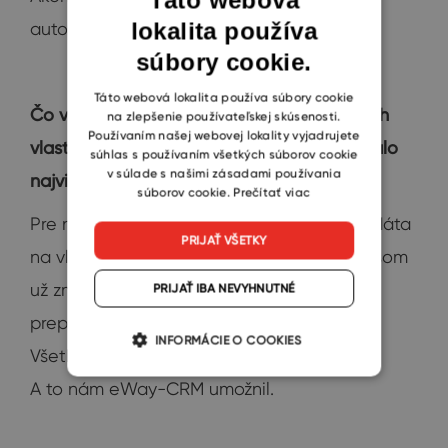
Táto webová
lokalita používa
automaticky ho dáme do eWay-CRM.
ENGLISH
súbory cookie.
CZECH
SLOVAK
Táto webová lokalita používa súbory cookie
Čo vás na eWay-CRM okrem už uvedených
na zlepšenie používateľskej skúsenosti.
Používaním našej webovej lokality vyjadrujete
vlastností z profesionálneho pohľadu zaujalo
súhlas s používaním všetkých súborov cookie
v súlade s našimi zásadami používania
najviac?
súborov cookie.
Prečítať viac
Pre nás je veľmi dôležité, že môžeme mať dáta
PRIJAŤ VŠETKY
na vlastnom serveri. Nie na cloude. A ako som
už zmieňoval, je mimoriadne dôležitá
PRIJAŤ IBA NEVYHNUTNÉ
prepojiteľnosť s našimi ďalšími systémami.
INFORMÁCIE O COOKIES
Všetko chceme mať pod vlastnou správou.
A to nám eWay-CRM umožnil.