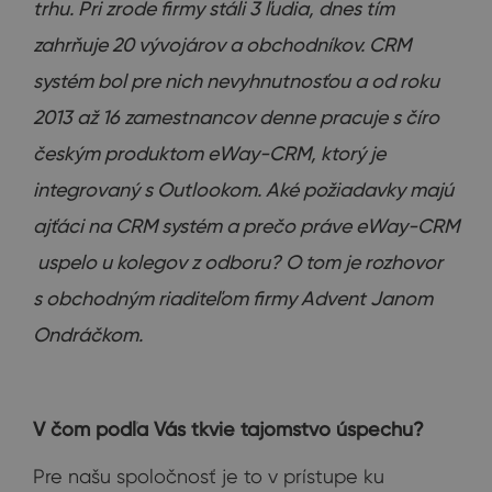
trhu. Pri zrode firmy stáli 3 ľudia, dnes tím
zahrňuje 20 vývojárov a obchodníkov. CRM
systém bol pre nich nevyhnutnosťou a od roku
2013 až 16 zamestnancov denne pracuje s číro
českým produktom eWay-CRM, ktorý je
integrovaný s Outlookom. Aké požiadavky majú
ajťáci na CRM systém a prečo práve eWay-CRM
uspelo u kolegov z odboru? O tom je rozhovor
s obchodným riaditeľom firmy Advent Janom
Ondráčkom.
V čom podľa Vás tkvie tajomstvo úspechu?
Pre našu spoločnosť je to v prístupe ku