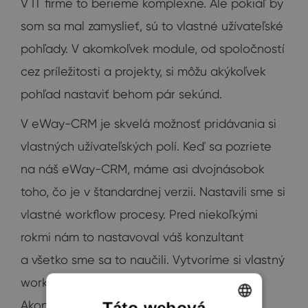
V IT firme to berieme komplexne. Ale pokiaľ by
som sa mal zamyslieť, sú to vlastné užívateľské
pohľady. V akomkoľvek module, od spoločností
cez príležitosti a projekty, si môžu akýkoľvek
pohľad nastaviť behom pár sekúnd.
V eWay-CRM je skvelá možnosť pridávania si
vlastných užívateľských polí. Keď sa pozriete
na náš eWay-CRM, máme asi dvojnásobok
toho, čo je v štandardnej verzii. Nastavili sme si
vlastné workflow procesy. Pred niekoľkými
rokmi nám to nastavoval váš konzultant
a všetko sme sa to naučili. Vytvoríme si vlastný
workflow proces a nadväzujúce úlohy, atď.
Akonáhle vo firme zavedieme nový proces,