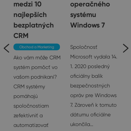
medzi 10
operačného
najlepších
systému
bezplatných
Windows 7
CRM
Ostatné
Spoločnosť
Obchod a Marketing
Microsoft vydala 14.
Ako vám môže CRM
te
1. 2020 posledný
systém pomôcť vo
oficiálny balík
vašom podnikaní?
20
bezpečnostných
CRM systémy
opráv pre Windows
pomáhajú
7. Zároveň k tomuto
spoločnostiam
dátumu oficiálne
zefektívniť a
ukončila…
automatizovať