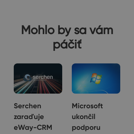
Mohlo by sa vám
páčiť
Serchen
Microsoft
l
zaraďuje
ukončil
eWay-CRM
podporu