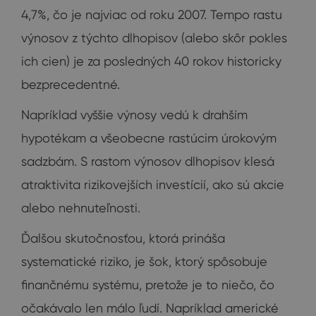
4,7%, čo je najviac od roku 2007. Tempo rastu
výnosov z týchto dlhopisov (alebo skôr pokles
ich cien) je za posledných 40 rokov historicky
bezprecedentné.
Napríklad vyššie výnosy vedú k drahším
hypotékam a všeobecne rastúcim úrokovým
sadzbám. S rastom výnosov dlhopisov klesá
atraktivita rizikovejších investícií, ako sú akcie
alebo nehnuteľnosti.
Ďalšou skutočnosťou, ktorá prináša
systematické riziko, je šok, ktorý spôsobuje
finančnému systému, pretože je to niečo, čo
očakávalo len málo ľudí. Napríklad americké