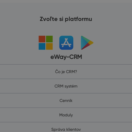
Zvoľte si platformu
eWay-CRM
Čo je CRM?
CRM systém
Cenník
Moduly
Správa klientov