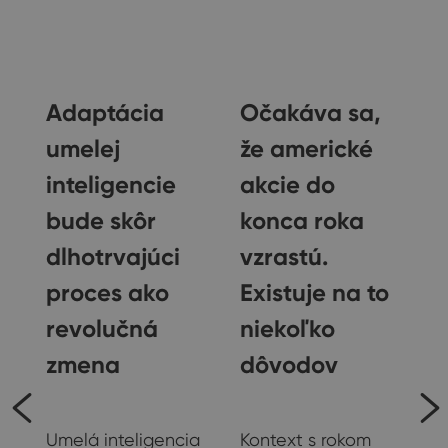
Adaptácia
Očakáva sa,
umelej
že americké
inteligencie
akcie do
bude skôr
konca roka
dlhotrvajúci
vzrastú.
proces ako
Existuje na to
revolučná
niekoľko
zmena
dôvodov
e
Ostatné
Ostatné
Umelá inteligencia
Kontext s rokom