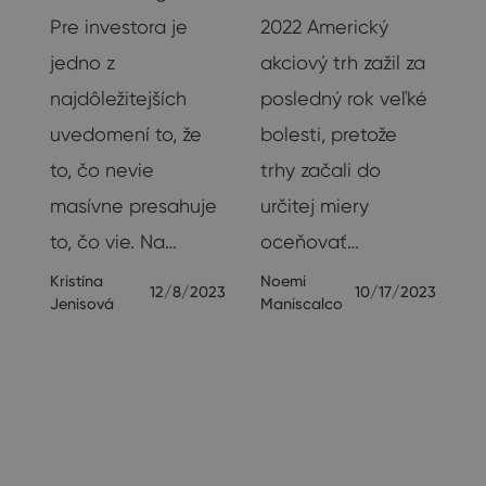
Pre investora je
2022 Americký
jedno z
akciový trh zažil za
najdôležitejších
posledný rok veľké
uvedomení to, že
bolesti, pretože
to, čo nevie
trhy začali do
masívne presahuje
určitej miery
to, čo vie. Na…
oceňovať…
23
Kristína
Noemi
12/8/2023
10/17/2023
Jenisová
Maniscalco