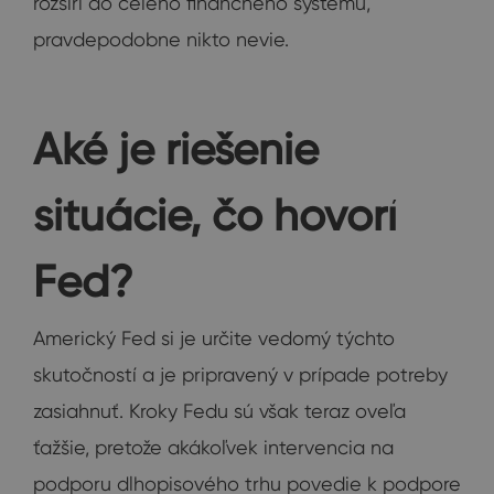
rozšíri do celého finančného systému,
pravdepodobne nikto nevie.
Aké je riešenie
situácie, čo hovorí
Fed?
Americký Fed si je určite vedomý týchto
skutočností a je pripravený v prípade potreby
zasiahnuť. Kroky Fedu sú však teraz oveľa
ťažšie, pretože akákoľvek intervencia na
podporu dlhopisového trhu povedie k podpore