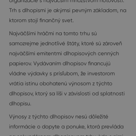
organizácie s najväčším množstvom hotovosti.
Trh s dlhopismi je akýmsi pevným základom, na
ktorom stojí finančný svet.
Najväčšími hráčmi na tomto trhu sú
samozrejme jednotlivé štáty, ktoré sú zároveň
najväčšími emitentmi dlhopisových cenných
papierov. Vydávaním dlhopisov financujú
vládne výdavky s prísľubom, že investorom
vrátia istinu obohatenú výnosom z týchto
dlhopisov, ktorý sa líši v závislosti od splatnosti
dlhopisu.
Výnosy z týchto dlhopisov nesú dôležité
informácie o dopyte a ponuke, ktorá prevláda