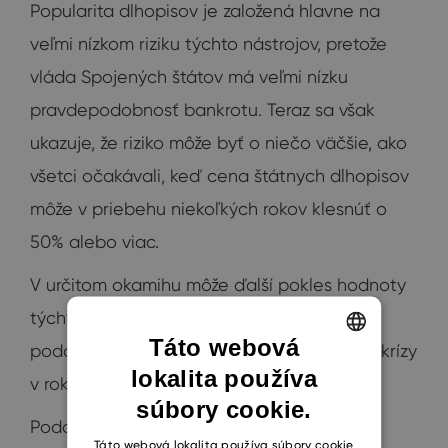
Popularita dlhopisov je založená hlavne na
veľmi nízkom riziku týchto nástrojov, pretože
vláda Spojených štátov má veľmi nízku
pravdepodobnosť bankrotu. Teraz sa však
ukazuje, že riziko môže byť o niečo väčšie, ako
všetci očakávali, keď cena štátnych dlhopisov
môže v priebehu niekoľkých rokov klesnúť o
50% alebo viac.
V určitom okamihu môže ďalší pokles hodnoty
týchto dlhopisov vyvolať kaskádový efekt,
Táto webová
podobný tomu počas Veľkej hospodárskej krízy
lokalita používa
ENGLISH
v roku 2008.
súbory cookie.
CZECH
Podobnosť spočíva v tom, že v tom čase si
SLOVAK
Táto webová lokalita používa súbory cookie