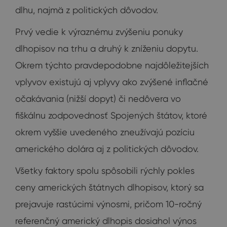
dlhu, najmä z politických dôvodov.
Prvý vedie k výraznému zvýšeniu ponuky
dlhopisov na trhu a druhý k zníženiu dopytu.
Okrem týchto pravdepodobne najdôležitejších
vplyvov existujú aj vplyvy ako zvýšené inflačné
očakávania (nižší dopyt) či nedôvera vo
fiškálnu zodpovednosť Spojených štátov, ktoré
okrem vyššie uvedeného zneužívajú pozíciu
amerického dolára aj z politických dôvodov.
Všetky faktory spolu spôsobili rýchly pokles
ceny amerických štátnych dlhopisov, ktorý sa
prejavuje rastúcimi výnosmi, pričom 10-ročný
referenčný americký dlhopis dosiahol výnos