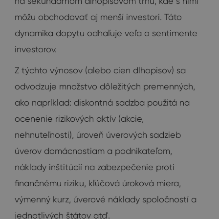
na sekundárnom dlhopisovom trhu, kde s nimi
môžu obchodovať aj menší investori. Táto
dynamika dopytu odhaľuje veľa o sentimente
investorov.
Z týchto výnosov (alebo cien dlhopisov) sa
odvodzuje množstvo dôležitých premenných,
ako napríklad: diskontná sadzba použitá na
ocenenie rizikových aktív (akcie,
nehnuteľnosti), úroveň úverových sadzieb
úverov domácnostiam a podnikateľom,
náklady inštitúcií na zabezpečenie proti
finančnému riziku, kľúčová úroková miera,
výmenný kurz, úverové náklady spoločností a
jednotlivých štátov atď.