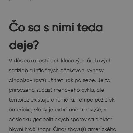
Čo sa s nimi teda
deje?
V dôsledku rastúcich kľúčových úrokových
sadzieb a inflačných očakávaní výnosy
dlhopisov rastú už tretí rok po sebe. Je to
prirodzená súčasť menového cyklu, ale
tentoraz existuje anomália. Tempo pôžičiek
americkej vlády je extrémne a navyše, v
dôsledku geopolitických sporov sa niektorí
hlavní hráči (napr. Čína) zbavujú amerického