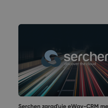
Serchen zaraďuje eWay-CRM medz