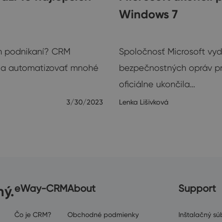
Windows 7
Ostatné
 podnikaní? CRM
Spoločnosť Microsoft vyda
ť a automatizovať mnohé
bezpečnostných opráv pr
oficiálne ukončila…
3/30/2023
Lenka Lišivková
ný.
eWay-CRM
About
Support
Čo je CRM?
Obchodné podmienky
Inštalačný súb