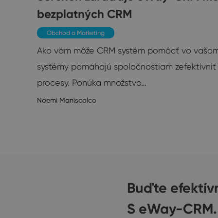
bezplatných CRM
eľ Jan
Obchod a Marketing
Ako vám môže CRM systém pomôcť vo vašom
systémy pomáhajú spoločnostiam zefektívni
1/2020
procesy. Ponúka množstvo…
Noemi Maniscalco
Buďte efektív
S eWay-CRM.