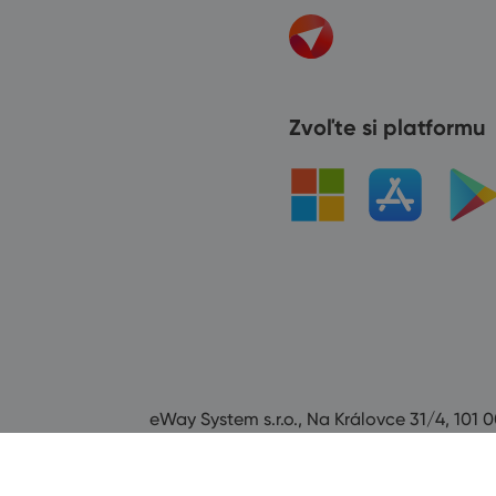
Zvoľte si platformu
eWay System s.r.o., Na Královce 31/4, 101 0
Všechna práva vyhrazena od roku 2008.