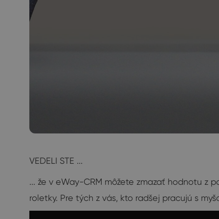
VEDELI STE ...
... že v eWay-CRM môžete zmazať hodnotu z pol
roletky. Pre tých z vás, kto radšej pracujú s myšo