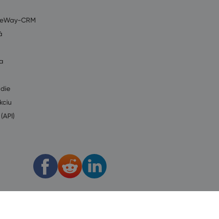
ť eWay-CRM
á
a
údie
kciu
(API)