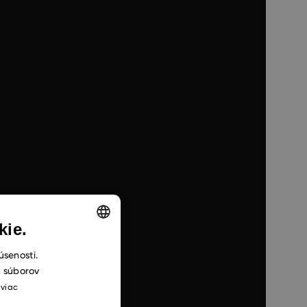
kie.
ENGLISH
úsenosti.
h súborov
CZECH
 viac
SLOVAK