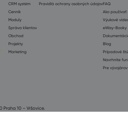
CRM systém
Pravidlá ochrany osobných údajov
FAQ
Cenník
Ako používa
Moduly
Výukové vide
Správa klientov
eWay-Booky
Obchod
Dokumentáci
Projekty
Blog
Marketing
Prípadové št
Navrhnite fun
Pre vývojárov 
0 Praha 10 – Vršovice.