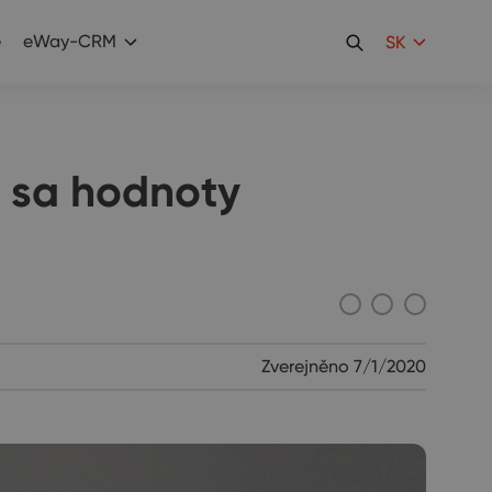
e
eWay-CRM
SK
 sa hodnoty
Zverejněno
7/1/2020