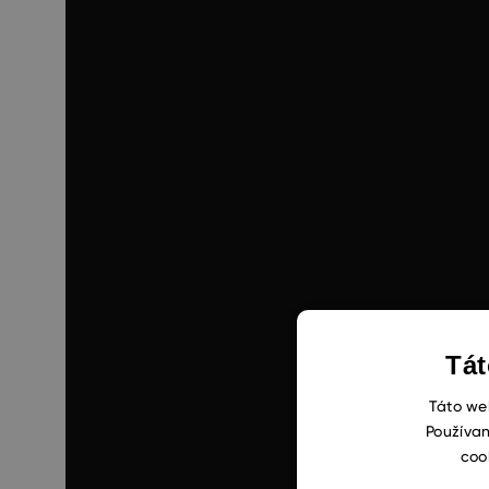
Tát
Táto web
Používan
coo