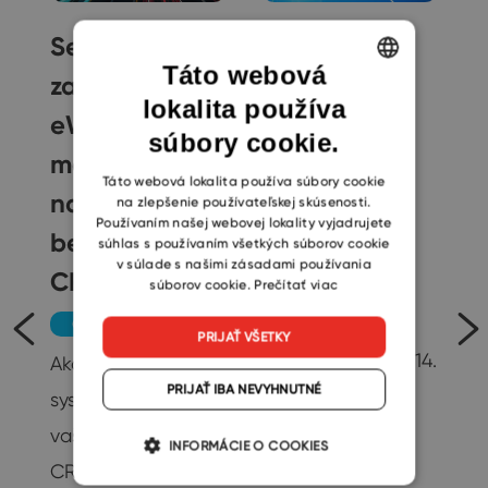
Serchen
Microsoft
Táto webová
l
zaraďuje
ukončil
lokalita používa
ENGLISH
eWay-CRM
podporu
súbory cookie.
CZECH
medzi 10
operačného
SLOVAK
Táto webová lokalita používa súbory cookie
najlepších
systému
na zlepšenie používateľskej skúsenosti.
Používaním našej webovej lokality vyjadrujete
bezplatných
Windows 7
súhlas s používaním všetkých súborov cookie
v súlade s našimi zásadami používania
CRM
súborov cookie.
Prečítať viac
Ostatné
Spoločnosť
Obchod a Marketing
PRIJAŤ VŠETKY
Microsoft vydala 14.
Ako vám môže CRM
te
PRIJAŤ IBA NEVYHNUTNÉ
1. 2020 posledný
systém pomôcť vo
oficiálny balík
vašom podnikaní?
INFORMÁCIE O COOKIES
20
bezpečnostných
CRM systémy