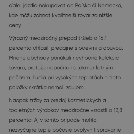
ďalej jazdia nakupovať do Poľska či Nemecka,
kde môžu zohnať kvalitnejší tovar za nižšie
ceny.
Výrazný medziročný prepad tržieb o 16,1
percenta ohlásili predajne s odevmi a obuvou.
Mnohé obchody ponúkali nevhodné kolekcie
tovaru, pretože nepočítali s takmer letným
počasím. Ľudia pri vysokých teplotách o tieto
položky skrátka nemali záujem.
Naopak tržby za predaj kozmetických a
toaletných výrobkov medziročne vzrástli o 12,8
percenta. Aj v tomto prípade mohlo
nezvyčajne teplé počasie ovplyvniť správanie