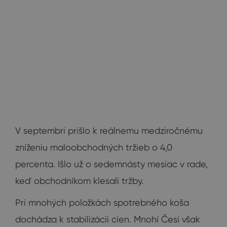
V septembri prišlo k reálnemu medziročnému
zníženiu maloobchodných tržieb o 4,0
percenta. Išlo už o sedemnásty mesiac v rade,
keď obchodníkom klesali tržby.
Pri mnohých položkách spotrebného koša
dochádza k stabilizácii cien. Mnohí Česi však