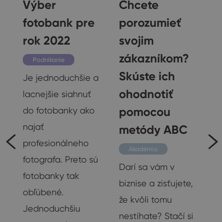
ť
Výber
Chcete
fotobank pre
porozumieť
rok 2022
svojim
zákazníkom?
Podnikanie
Skúste ich
Je jednoduchšie a
ohodnotiť
lacnejšie siahnuť
pomocou
do fotobanky ako
najať
metódy ABC
profesionálneho
Akadémia
fotografa. Preto sú
ý
Darí sa vám v
fotobanky tak
biznise a zisťujete,
obľúbené.
že kvôli tomu
Jednoduchšiu
nestíhate? Stačí si
23