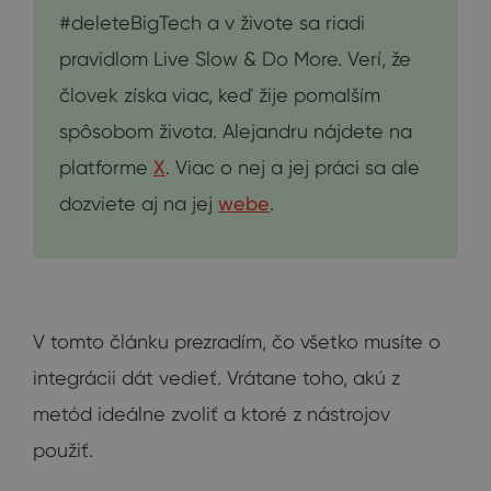
#deleteBigTech a v živote sa riadi
pravidlom Live Slow & Do More. Verí, že
človek získa viac, keď žije pomalším
spôsobom života. Alejandru nájdete na
platforme
X
. Viac o nej a jej práci sa ale
dozviete aj na jej
webe
.
V tomto článku prezradím, čo všetko musíte o
integrácii dát vedieť. Vrátane toho, akú z
metód ideálne zvoliť a ktoré z nástrojov
použiť.