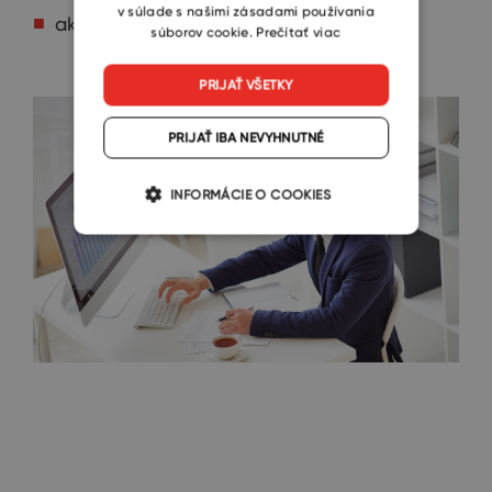
v súlade s našimi zásadami používania
ako dobre je zabezpečený.
súborov cookie.
Prečítať viac
PRIJAŤ VŠETKY
PRIJAŤ IBA NEVYHNUTNÉ
INFORMÁCIE O COOKIES