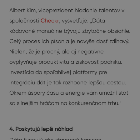
Albert Kim, viceprezident hľadanie talentov v
spoločnosti
Checkr
, vysvetľuje: „Dáta
kódované manuálne bývajú zbytočne obsiahle.
Celý proces ich písania je navyše dosť zdĺhavý.
Nielen, že je pracný, ale aj negatívne
ovplyvňuje produktivitu a ziskovosť podniku.
Investícia do spoľahlivej platformy pre
integráciu dát je tak rozhodne lepšou cestou.
Okrem úspory času a energie vám umožní stať
sa silnejším hráčom na konkurenčnom trhu.“
4. Poskytujú lepší náhľad
Dáta fungujú ako stavebné kamene.