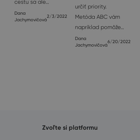
cestu sa ale…
určiť priority.
Dana
Metóda ABC vám
2/3/2022
Jachymovičová
napríklad pomôže…
Dana
6/20/2022
Jachymovičová
Zvoľte si platformu