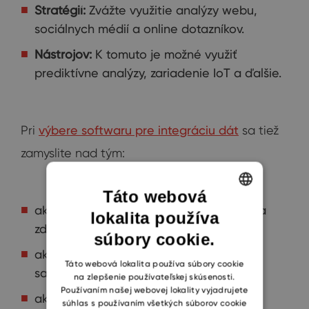
Stratégií:
Zvážte využitie analýzy webu,
sociálnych médií a online dotazníkov.
Nástrojov:
K tomuto je možné využiť
prediktívne analýzy, zariadenie IoT a ďalšie.
Pri
výbere softwaru pre integráciu dát
sa tiež
zamyslite nad tým:
Táto webová
ako kompatibilný je s vašimi systémami a
lokalita používa
ENGLISH
zdrojmi dát,
súbory cookie.
CZECH
ako náročný je na implementáciu a na
SLOVAK
Táto webová lokalita používa súbory cookie
samotné používanie,
na zlepšenie používateľskej skúsenosti.
Používaním našej webovej lokality vyjadrujete
ako je škálovateľný,
súhlas s používaním všetkých súborov cookie