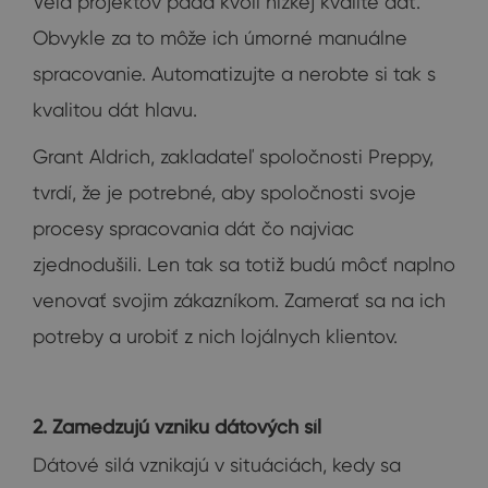
Veľa projektov padá kvôli nízkej kvalite dát.
Obvykle za to môže ich úmorné manuálne
spracovanie. Automatizujte a nerobte si tak s
kvalitou dát hlavu.
Grant Aldrich, zakladateľ spoločnosti Preppy,
tvrdí, že je potrebné, aby spoločnosti svoje
procesy spracovania dát čo najviac
zjednodušili. Len tak sa totiž budú môcť naplno
venovať svojim zákazníkom. Zamerať sa na ich
potreby a urobiť z nich lojálnych klientov.
2. Zamedzujú vzniku dátových síl
Dátové silá vznikajú v situáciách, kedy sa