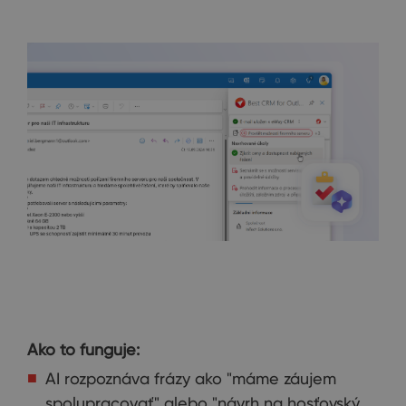
Ako to funguje:
AI rozpoznáva frázy ako "máme záujem
spolupracovať" alebo "návrh na hosťovský