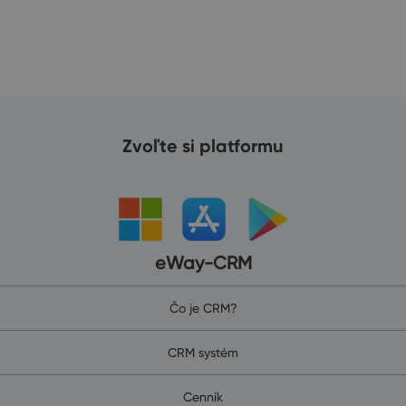
Zvoľte si platformu
eWay-CRM
Čo je CRM?
CRM systém
Cenník