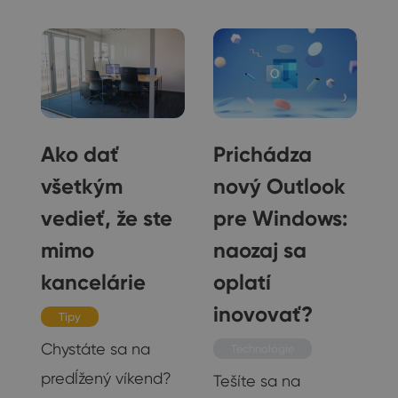
e
Ako dať
Prichádza
všetkým
nový Outlook
vedieť, že ste
pre Windows:
ť
mimo
naozaj sa
o
kancelárie
oplatí
inovovať?
Tipy
Chystáte sa na
Technológie
ť
predĺžený víkend?
Tešíte sa na