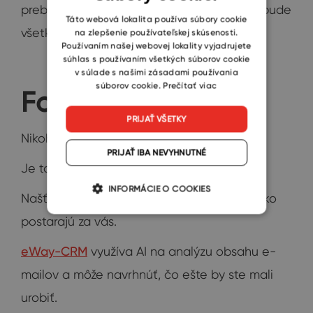
prebiehala samotná komunikácia, systém bude
SLOVAK
Táto webová lokalita používa súbory cookie
všetko monitorovať a monitorovať za vás.
na zlepšenie používateľskej skúsenosti.
Používaním našej webovej lokality vyjadrujete
súhlas s používaním všetkých súborov cookie
v súlade s našimi zásadami používania
súborov cookie.
Prečítať viac
Follow-upy s AI
PRIJAŤ VŠETKY
Nikoho nebaví manuálne sledovanie.
PRIJAŤ IBA NEVYHNUTNÉ
Je to zdĺhavé a namáhavé.
INFORMÁCIE O COOKIES
Našťastie existujú nástroje, ktoré sa o všetko
postarajú za vás.
eWay-CRM
využíva AI na analýzu obsahu e-
mailov a môže navrhnúť, čo ešte by ste mali
urobiť.