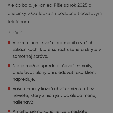
Ale čo bolo, je koniec. Píše sa rok 2025 a
priečinky v Outlooku sú podobné tlačidlovým
telefónom.
Prečo?
V e-mailoch je veľa informácií o vašich
zákazníkoch, ktoré sú roztrúsené a skryté v
samotnej správe.
Nie je možné uprednostňovať e-maily,
prideľovať úlohy ani sledovať, ako klient
napreduje.
Vaše e-maily každú chvíľu zmiznú a tiež
neviete, ktorý z nich je viac alebo menej
naliehavý.
A najhoršie na konci je, že zmeškáte