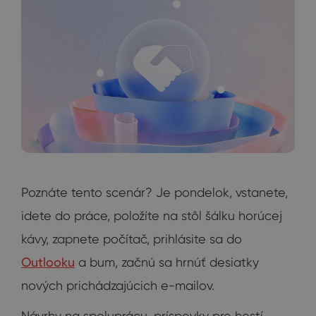
Poznáte tento scenár? Je pondelok, vstanete,
idete do práce, položíte na stôl šálku horúcej
kávy, zapnete počítač, prihlásite sa do
Outlooku
a bum, začnú sa hrnúť desiatky
nových prichádzajúcich e-mailov.
Návrhy na spoluprácu, príspevky pre hostí,