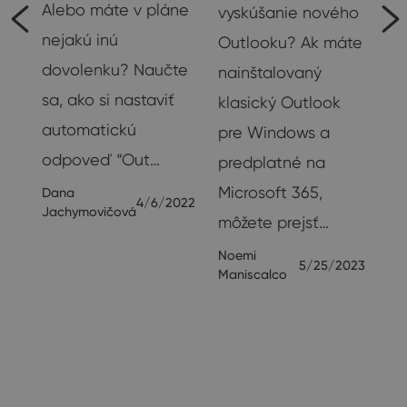
Alebo máte v pláne
vyskúšanie nového
nejakú inú
Outlooku? Ak máte
dovolenku? Naučte
nainštalovaný
sa, ako si nastaviť
klasický Outlook
automatickú
pre Windows a
o
odpoveď “Out…
predplatné na
Microsoft 365,
Dana
,
4/6/2022
Jachymovičová
môžete prejsť…
Noemi
5/25/2023
Maniscalco
sa
23