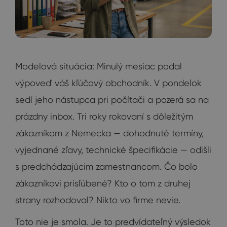
Modelová situácia: Minulý mesiac podal
výpoveď váš kľúčový obchodník. V pondelok
sedí jeho nástupca pri počítači a pozerá sa na
prázdny inbox. Tri roky rokovaní s dôležitým
zákazníkom z Nemecka — dohodnuté termíny,
vyjednané zľavy, technické špecifikácie — odišli
s predchádzajúcim zamestnancom. Čo bolo
zákazníkovi prisľúbené? Kto o tom z druhej
strany rozhodoval? Nikto vo firme nevie.
Toto nie je smola. Je to predvídateľný výsledok