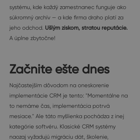
systému, kde každý zamestnanec funguje ako
súkromný archív — a kde firma draho platí za
jeho odchod.
Ušlým ziskom, stratou reputácie.
A úplne zbytočne!
Začnite ešte dnes
Najčastejším dôvodom na oneskorenie
implementácie CRM je tento: "Momentálne na
to nemáme čas, implementácia potrvá
mesiace." Ale táto myšlienka pochádza z inej
kategórie softvéru. Klasické CRM systémy
naozaj vyžadujú migráciu dát, školenie,