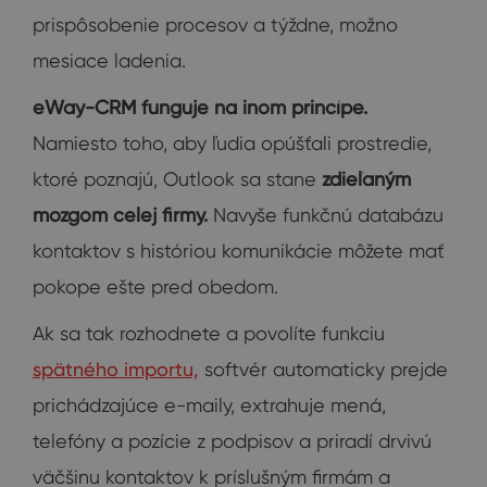
prispôsobenie procesov a týždne, možno
mesiace ladenia.
eWay-CRM funguje na inom princípe.
Namiesto toho, aby ľudia opúšťali prostredie,
ktoré poznajú, Outlook sa stane
zdieľaným
mozgom celej firmy.
Navyše funkčnú databázu
kontaktov s históriou komunikácie môžete mať
pokope ešte pred obedom.
Ak sa tak rozhodnete a povolíte funkciu
spätného importu,
softvér automaticky prejde
prichádzajúce e-maily, extrahuje mená,
telefóny a pozície z podpisov a priradí drvivú
väčšinu kontaktov k príslušným firmám a