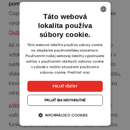
pomocníka.
O tom, ako konkrétne môže
Copilot strážiť obchody v reálnom prevádzke
Táto webová
výrobnej firmy, sme písali v článku
CRM v
lokalita používa
ENGLISH
Outlooku: Copilot stráži obchody za vás.
súbory cookie.
CZECH
Až nabudúce predajca podá výpoveď, jeho
SLOVAK
Táto webová lokalita používa súbory cookie
na zlepšenie používateľskej skúsenosti.
vzťahy a celá komunikačná história zostanú v
Používaním našej webovej lokality vyjadrujete
súhlas s používaním všetkých súborov cookie
systéme. Výroba uvidí na pár kliknutí, čo bolo
v súlade s našimi zásadami používania
súborov cookie.
Prečítať viac
sľúbené a dohodnuté. Reporty okamžite ukážu,
ktorí klienti tvoria obrat, ale tri mesiace im sa
PRIJAŤ VŠETKY
nikto neozval.
PRIJAŤ IBA NEVYHNUTNÉ
eWay-CRM pre Outlook
mení nástroj, ktorý
vaši ľudia majú rovnako celý deň otvorený, na
INFORMÁCIE O COOKIES
funkčný základ pre celú firmu — bez mesiacov