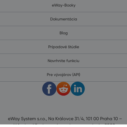
eWay-Booky
Dokumentácia
Blog
Prípadové štúdie
Navrhnite funkciu
Pre vývojárov (API)
eWay System s.r.o., Na Královce 31/4, 101 00 Praha 10 –
Vršovice. Všechna práva vyhrazena od roku 2008.