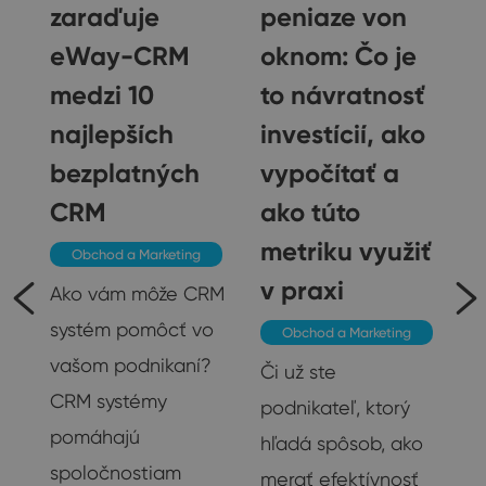
zaraďuje
peniaze von
eWay-CRM
oknom: Čo je
medzi 10
to návratnosť
najlepších
investícií, ako
bezplatných
vypočítať a
ť
CRM
ako túto
te
metriku využiť
Obchod a Marketing
v praxi
Ako vám môže CRM
systém pomôcť vo
Obchod a Marketing
vašom podnikaní?
Či už ste
u
CRM systémy
podnikateľ, ktorý
pomáhajú
hľadá spôsob, ako
spoločnostiam
merať efektívnosť
23