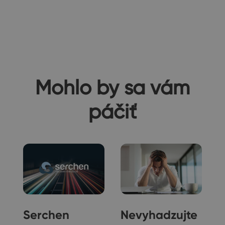
Mohlo by sa vám
páčiť
o
Serchen
Nevyhadzujte