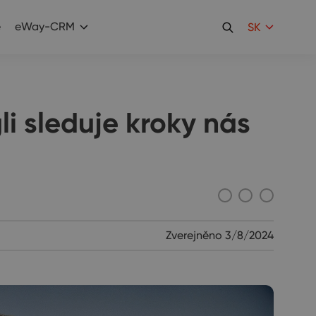
e
eWay-CRM
SK
li sleduje kroky nás
Zverejněno
3/8/2024