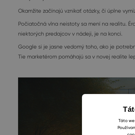
Okamžite začínajú vznikať otázky, či úplne vym
Počiatočná vlna neistoty sa mení na realitu. É
niektorých predajcov v nádeji, je na konci.
Google si je jasne vedomý toho, ako je potreb
Tie marketérom pomáhajú sa v novej realite le
Tát
Táto web
Používan
coo