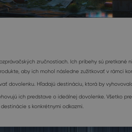
 rozprávačských zručnostiach. Ich príbehy sú pretkané n
rodukte, aby ich mohol následne zužitkovať v rámci ko
novať dovolenku. Hľadajú destináciu, ktorá by vyhovov
yhovujú ich predstave o ideálnej dovolenke. Všetko pre
destinácie s konkrétnymi odkazmi.