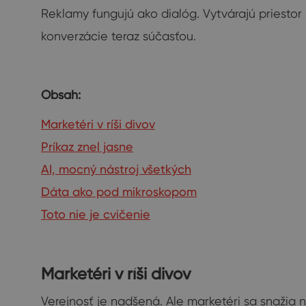
Reklamy fungujú ako dialóg. Vytvárajú priesto
konverzácie teraz súčasťou.
Obsah:
Marketéri v ríši divov
Príkaz znel jasne
AI, mocný nástroj všetkých
Dáta ako pod mikroskopom
Toto nie je cvičenie
Marketéri v ríši divov
Verejnosť je nadšená. Ale marketéri sa snažia 