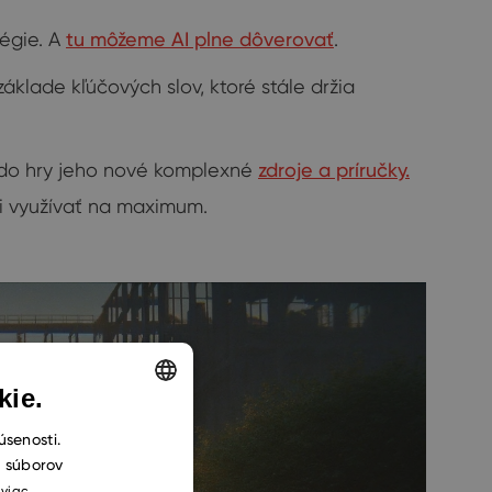
tégie. A
tu môžeme AI plne dôverovať
.
klade kľúčových slov, ktoré stále držia
ú do hry jeho nové komplexné
zdroje a príručky.
li využívať na maximum.
kie.
ENGLISH
úsenosti.
h súborov
CZECH
 viac