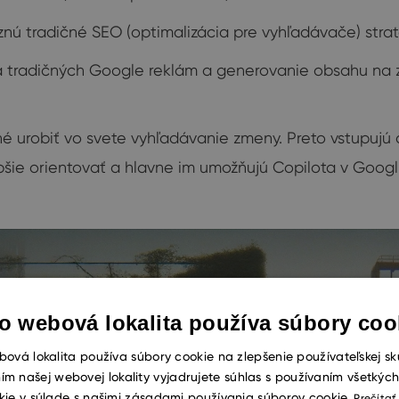
iznú tradičné SEO (optimalizácia pre vyhľadávače) stra
ra tradičných Google reklám a generovanie obsahu na zá
né urobiť vo svete vyhľadávanie zmeny. Preto vstupuj
pšie orientovať a hlavne im umožňujú Copilota v Goog
o webová lokalita používa súbory coo
ová lokalita používa súbory cookie na zlepšenie používateľskej sk
ím našej webovej lokality vyjadrujete súhlas s používaním všetkýc
kie v súlade s našimi zásadami používania súborov cookie.
Prečítať