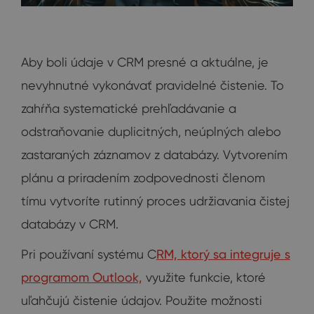
Aby boli údaje v CRM presné a aktuálne, je
nevyhnutné vykonávať pravidelné čistenie. To
zahŕňa systematické prehľadávanie a
odstraňovanie duplicitných, neúplných alebo
zastaraných záznamov z databázy. Vytvorením
plánu a priradením zodpovednosti členom
tímu vytvoríte rutinný proces udržiavania čistej
databázy v CRM.
Pri používaní systému C
RM, ktorý sa integruje s
programom Outlook,
využite funkcie, ktoré
uľahčujú čistenie údajov. Použite možnosti