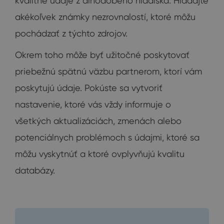
kvalitné údaje z dlhodobého hľadiska. Hľadajte
akékoľvek známky nezrovnalostí, ktoré môžu
pochádzať z týchto zdrojov.
Okrem toho môže byť užitočné poskytovať
priebežnú spätnú väzbu partnerom, ktorí vám
poskytujú údaje. Pokúste sa vytvoriť
nastavenie, ktoré vás vždy informuje o
všetkých aktualizáciách, zmenách alebo
potenciálnych problémoch s údajmi, ktoré sa
môžu vyskytnúť a ktoré ovplyvňujú kvalitu
databázy.