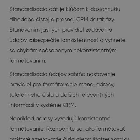
Štandardizácia dát je kľúčom k dosiahnutiu
dlhodobo čistej a presnej CRM databázy.
Stanovením jasných pravidiel zadávania
údajov zabezpečíte konzistentnosť a vyhnete
sa chybám spôsobeným nekonzistentným
formátovaním.
Štandardizácia údajov zahŕňa nastavenie
pravidiel pre formátovanie mena, adresy,
telefónneho čísla a ďalších relevantných
informácií v systéme CRM.
Napríklad adresy vyžadujú konzistentné
formátovanie. Rozhodnite sa, ako formátovať
poštové smerovacie čísla alebo štátne skratky,