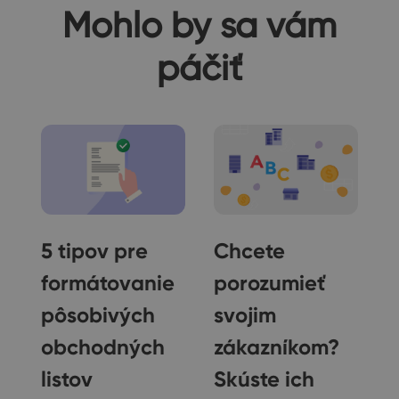
Mohlo by sa vám
páčiť
5 tipov pre
Chcete
formátovanie
porozumieť
pôsobivých
svojim
obchodných
zákazníkom?
ý
listov
Skúste ich