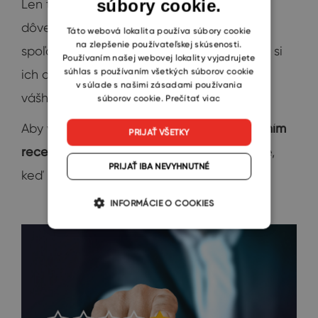
súbory cookie.
Len tak ho ubezpečíte o tom, že vám môže
CZECH
dôverovať. V takých situáciách sa môžete
SLOVAK
Táto webová lokalita používa súbory cookie
na zlepšenie používateľskej skúsenosti.
spoľahnúť na tieto
predajné scenáre
. Vždy si
Používaním našej webovej lokality vyjadrujete
súhlas s používaním všetkých súborov cookie
ich ale upravte podľa špecifických potrieb
v súlade s našimi zásadami používania
vášho klienta.
súborov cookie.
Prečítať viac
Aby vám klient viac dôveroval, z
dieľajte s ním
PRIJAŤ VŠETKY
recenzie vašich užívateľov
. Najúčinnejšie je,
PRIJAŤ IBA NEVYHNUTNÉ
keď započuje mená značiek, ktorá pozná.
INFORMÁCIE O COOKIES