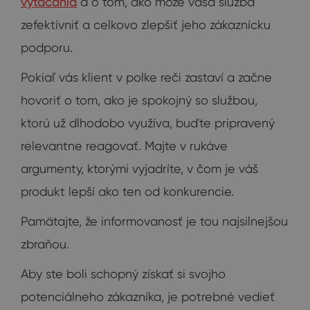
vytáčania
a o tom, ako môže vaša služba
zefektívniť a celkovo zlepšiť jeho zákaznícku
podporu.
Pokiaľ vás klient v polke reči zastaví a začne
hovoriť o tom, ako je spokojný so službou,
ktorú už dlhodobo využíva, buďte pripravený
relevantne reagovať. Majte v rukáve
argumenty, ktorými vyjadríte, v čom je váš
produkt lepší ako ten od konkurencie.
Pamätajte, že informovanosť je tou najsilnejšou
zbraňou.
Aby ste boli schopný získať si svojho
potenciálneho zákazníka, je potrebné vedieť