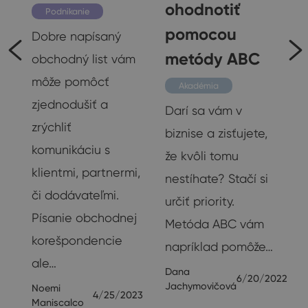
ohodnotiť
Podnikanie
pomocou
Dobre napísaný
metódy ABC
obchodný list vám
e
môže pomôcť
Akadémia
zjednodušiť a
Darí sa vám v
zrýchliť
biznise a zisťujete,
komunikáciu s
že kvôli tomu
klientmi, partnermi,
nestíhate? Stačí si
či dodávateľmi.
o
určiť priority.
Písanie obchodnej
Metóda ABC vám
korešpondencie
napríklad pomôže…
ale…
Dana
23
6/20/2022
Jachymovičová
Noemi
4/25/2023
Maniscalco