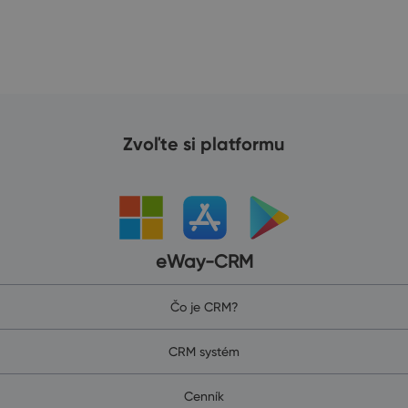
Zvoľte si platformu
eWay-CRM
Čo je CRM?
CRM systém
Cenník