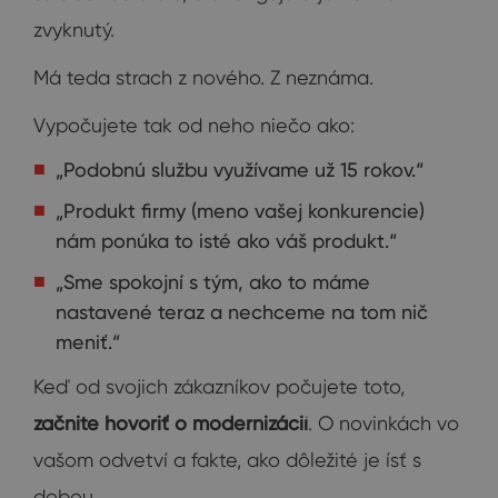
zvyknutý.
Má teda strach z nového. Z neznáma.
Vypočujete tak od neho niečo ako:
„Podobnú službu využívame už 15 rokov.“
„Produkt firmy (meno vašej konkurencie)
nám ponúka to isté ako váš produkt.“
„Sme spokojní s tým, ako to máme
nastavené teraz a nechceme na tom nič
meniť.“
Keď od svojich zákazníkov počujete toto,
začnite hovoriť o modernizácií
. O novinkách vo
vašom odvetví a fakte, ako dôležité je ísť s
dobou.