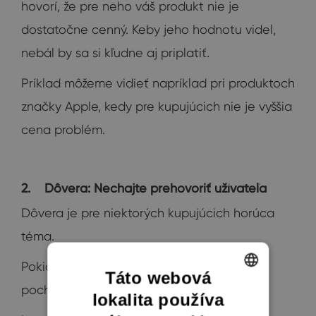
hovorí, že pre neho váš produkt nie je
dostatočne cenný. Keby jeho hodnotu videl,
nebál by sa si kľudne aj priplatiť.
Príklad môžeme vidieť napríklad pri produktoch
značky Apple, kedy pre kupujúcich nie je vyššia
cena problém.
2. Dôvera: Nechajte prehovoriť užívateľa
Dôvera je pre niektorých kupujúcich horúca
téma.
Pokiaľ vám zákazník neverí, je dôležité ho
Táto webová
pochopiť, byť
empatický a úprimný.
lokalita používa
ENGLISH