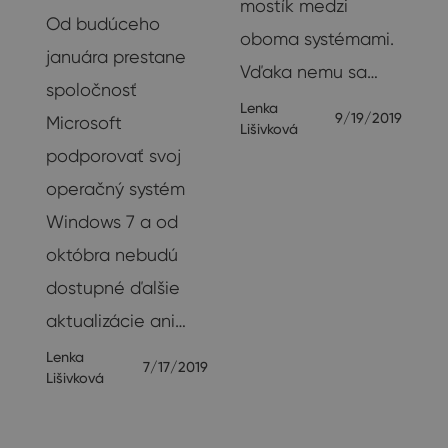
mostík medzi
Od budúceho
oboma systémami.
januára prestane
Vďaka nemu sa…
spoločnosť
Lenka
9/19/2019
Microsoft
Lišivková
podporovať svoj
operačný systém
í.
Windows 7 a od
októbra nebudú
ba
dostupné ďalšie
/sk…
aktualizácie ani…
Lenka
019
7/17/2019
Lišivková