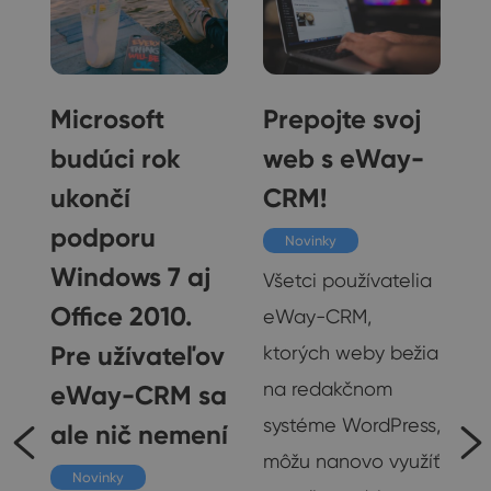
e
Microsoft
Prepojte svoj
budúci rok
web s eWay-
ukončí
CRM!
u
podporu
Novinky
Windows 7 aj
Všetci používatelia
rh
Office 2010.
eWay-CRM,
Pre užívateľov
ktorých weby bežia
na redakčnom
eWay-CRM sa
systéme WordPress,
ale nič nemení
RM
môžu nanovo využíť
Novinky