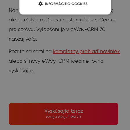
INFORMÁCIE O COOKIES
Náhľadové obrázky, nové klávesové skratky,
alebo ďalšie možnosti customizácie v Centre
pre správu. Vylepšení je v eWay-CRM 7.0
naozaj veľa.
Pozrite sa sami na
kompletný prehlaď noviniek
alebo si nový eWay-CRM ideálne rovno
vyskúšajte.
Vyskúšajte teraz
nový eWay-CRM 7.0