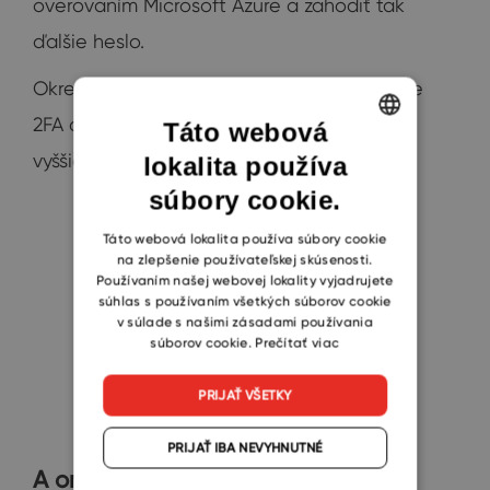
overovaním Microsoft Azure a zahodiť tak
ďalšie heslo.
Okrem toho si môžete zapnúť pri Microsofte
2FA a posunúť bezpečnosť o ďalšiu úroveň
Táto webová
vyššie.
lokalita používa
ENGLISH
súbory cookie.
CZECH
SLOVAK
Táto webová lokalita používa súbory cookie
na zlepšenie používateľskej skúsenosti.
Používaním našej webovej lokality vyjadrujete
súhlas s používaním všetkých súborov cookie
v súlade s našimi zásadami používania
súborov cookie.
Prečítať viac
PRIJAŤ VŠETKY
PRIJAŤ IBA NEVYHNUTNÉ
A omnoho viac...