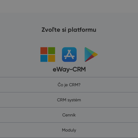
Zvoľte si platformu
eWay-CRM
Čo je CRM?
CRM systém
Cenník
Moduly