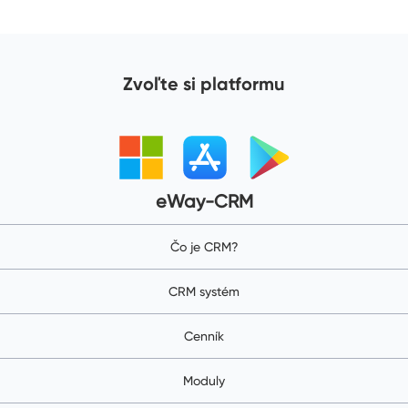
Zvoľte si platformu
eWay-CRM
Čo je CRM?
CRM systém
Cenník
Moduly