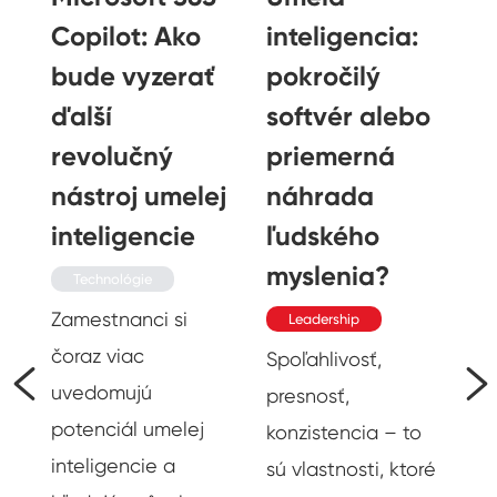
Copilot: Ako
inteligencia:
bude vyzerať
pokročilý
ďalší
softvér alebo
revolučný
priemerná
nástroj umelej
náhrada
inteligencie
ľudského
myslenia?
Technológie
Zamestnanci si
Leadership
čoraz viac
Spoľahlivosť,
uvedomujú
presnosť,
potenciál umelej
konzistencia – to
inteligencie a
sú vlastnosti, ktoré