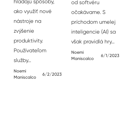
hľadajú spôsoby,
od softvéru
ako využiť nové
očakávame. S
nástroje na
príchodom umelej
zvýšenie
inteligencie (AI) sa
produktivity.
však pravidlá hry…
Používateľom
Noemi
6/1/2023
Maniscalco
služby…
Noemi
6/2/2023
Maniscalco
25