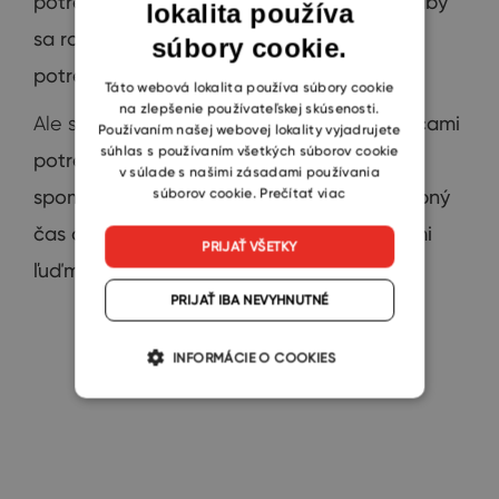
potrebujú
oslovené
firmy
trinásť
týždňov, aby
lokalita používa
ENGLISH
sa
rozhodli,
ktorý
CRM
softvér je
pre ich
súbory cookie.
CZECH
potreby
ideálny
.
SLOVAK
Táto webová lokalita používa súbory cookie
na zlepšenie používateľskej skúsenosti.
Ale spoločnosti
s
viac
ako 250 zamestnancami
Používaním našej webovej lokality vyjadrujete
súhlas s používaním všetkých súborov cookie
potrebujú
pre
svoje rozhodovanie
podľa
v súlade s našimi zásadami používania
súborov cookie.
Prečítať viac
spomínaného
prieskumu
takmer
dvojnásobný
čas oproti
firmám
s
menej
ako päťdesiatimi
PRIJAŤ VŠETKY
ľuďmi
.
PRIJAŤ IBA NEVYHNUTNÉ
INFORMÁCIE O COOKIES