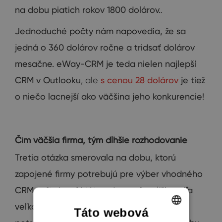
na dobu
piatich rokov
1800
dolárov.
.
Jednoduché
počty
nám
napovedia
,
že
sa
jedná o
360
dolárov ročne
a
tridsať
dolárov
mesačne
.
eWay
-
CRM
je
teda nielen
najlepší
CRM
v
Outlooku
, ale
s cenou 28 dolárov
je
tiež
o niečo
lacnejší ako
väčšina
jeho konkurencie
!
Čím väčšia firma, tým dlhšie rozhodovanie
Tretia otázka
smerovala
na dobu
,
ktorú
zapojené
firmy potrebujú
pre výber vhodného
CRM
softvéru.
Aj táto
odpoveď
sa
líši podľa
veľkosti
zodpovedajúcej
firmy
.
V
priemere
Táto webová