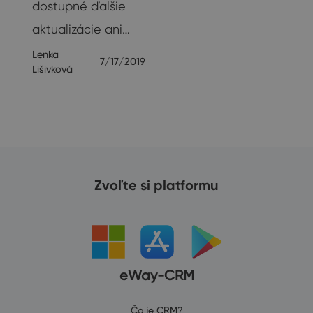
dostupné ďalšie
aktualizácie ani…
Lenka
7/17/2019
Lišivková
Zvoľte si platformu
eWay-CRM
Čo je CRM?