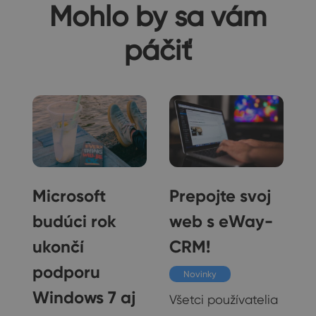
Mohlo by sa vám
páčiť
Microsoft
Prepojte svoj
budúci rok
web s eWay-
ukončí
CRM!
podporu
Novinky
Windows 7 aj
Všetci používatelia