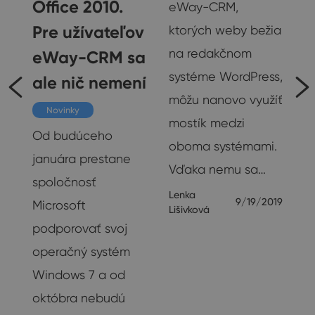
Office 2010.
eWay-CRM,
Pre užívateľov
ktorých weby bežia
na redakčnom
eWay-CRM sa
y
systéme WordPress,
ale nič nemení
rý
môžu nanovo využíť
h
Novinky
mostík medzi
a
Od budúceho
oboma systémami.
januára prestane
Vďaka nemu sa…
spoločnosť
Lenka
.
9/19/2019
Microsoft
Lišivková
podporovať svoj
operačný systém
21
Windows 7 a od
októbra nebudú