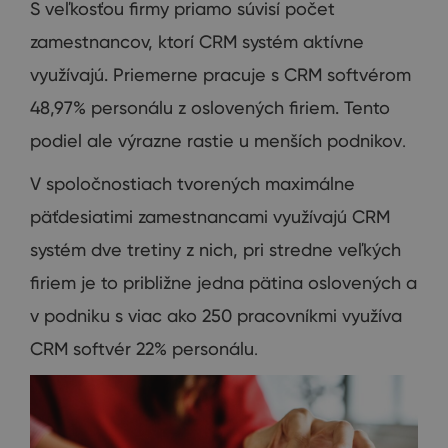
S veľkosťou
firmy
priamo súvisí
počet
zamestnancov
,
ktorí
CRM
systém aktívne
využívajú
.
Priemerne
pracuje s
CRM
softvérom
48,97
%
personálu
z
oslovených
firiem
.
Tento
podiel
ale výrazne
rastie
u
menších
podnikov
.
V
spoločnostiach
tvorených
maximálne
päťdesiatimi zamestnancami
využívajú
CRM
systém
dve
tretiny
z nich
,
pri stredne
veľkých
firiem je
to
približne jedna
pätina
oslovených
a
v
podniku
s
viac
ako 250
pracovníkmi
využíva
CRM softvér
22
%
personálu
.