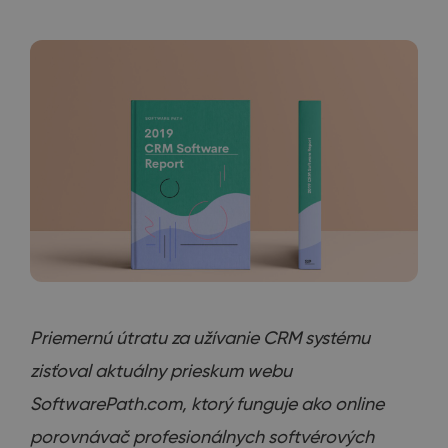
Priemernú
útratu
za užívanie
CRM systému
zisťoval
aktuálny prieskum
webu
SoftwarePath.com
,
ktorý funguje
ako online
porovnávač
profesionálnych
softvérových