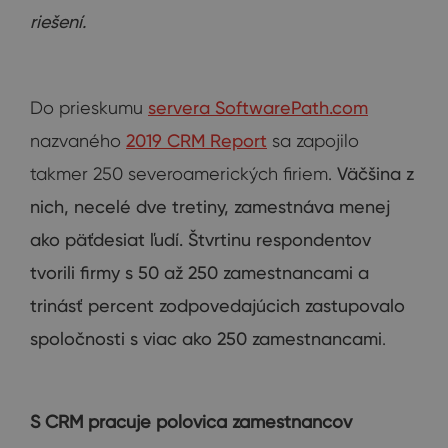
riešení
.
Do prieskumu
servera SoftwarePath.com
nazvaného
2019 CRM Report
sa zapojilo
takmer 250 severoamerických firiem.
Väčšina z
nich
,
necelé
dve
tretiny
,
zamestnáva
menej
ako
päťdesiat ľudí
.
Štvrtinu
respondentov
tvorili
firmy s
50
až
250
zamestnancami a
trinásť
percent zodpovedajúcich
zastupovalo
spoločnosti
s
viac
ako 250
zamestnancami
.
S CRM pracuje polovica zamestnancov