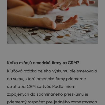
K
oľko
míňajú
americké firmy za CRM?
Kľúčová otázka
celého
výskumu
ale
smerovala
na
sumu, ktorú
americké
firmy
priemerne
utratia za
CRM softvér
.
Podľa
firiem
zapojených do
spomínaného
prieskumu
je
priemerný
rozpočet
pre jedného
zamestnanca