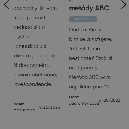
metódy ABC
obchodný list vám
e
môže pomôcť
Akadémia
zjednodušiť a
Darí sa vám v
zrýchliť
biznise a zisťujete,
komunikáciu s
že kvôli tomu
klientmi, partnermi,
nestíhate? Stačí si
či dodávateľmi.
o
určiť priority.
Písanie obchodnej
Metóda ABC vám
korešpondencie
napríklad pomôže…
ale…
Dana
23
6/20/2022
Jachymovičová
Noemi
4/25/2023
Maniscalco