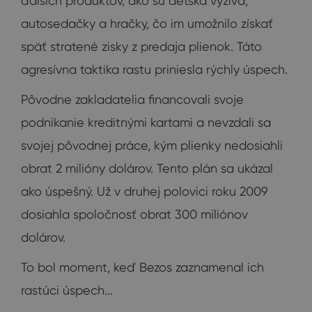
ďalších produktov, ako sú detská výživa,
autosedačky a hračky, čo im umožnilo získať
späť stratené zisky z predaja plienok. Táto
agresívna taktika rastu priniesla rýchly úspech.
Pôvodne zakladatelia financovali svoje
podnikanie kreditnými kartami a nevzdali sa
svojej pôvodnej práce, kým plienky nedosiahli
obrat 2 milióny dolárov. Tento plán sa ukázal
ako úspešný. Už v druhej polovici roku 2009
dosiahla spoločnosť obrat 300 miliónov
dolárov.
To bol moment, keď Bezos zaznamenal ich
rastúci úspech...