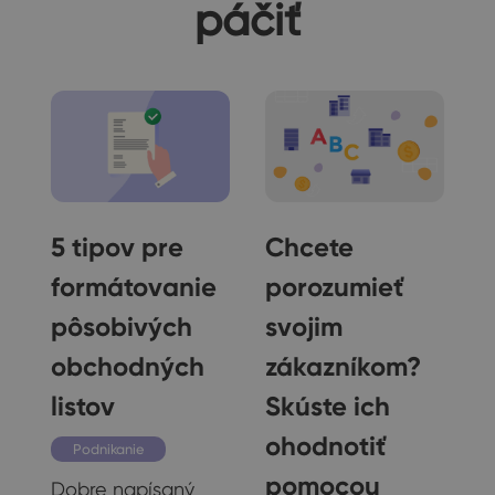
páčiť
5 tipov pre
Chcete
formátovanie
porozumieť
pôsobivých
svojim
obchodných
zákazníkom?
ý
listov
Skúste ich
ohodnotiť
Podnikanie
pomocou
Dobre napísaný