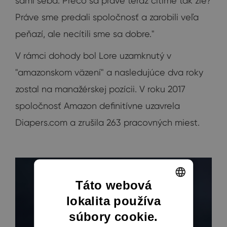
sami seba: Prečo sa práve teraz cítime tak zle?
Práve sme predali spoločnosť a zarobili veľa
peňazí, ale necítili sme sa dobre."
V rámci dohody bol Lore uzamknutý v
"amazonskom väzení" a nasledujúce dva roky
zostal na manažérskej pozícii. V roku 2017
spoločnosť Amazon definitívne uzavrela
Diapers.com a zrušila 263 pracovných miest.
Táto webová
lokalita používa
ENGLISH
súbory cookie.
CZECH