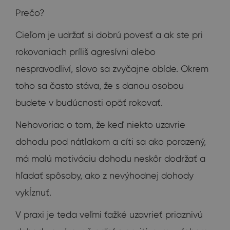
Prečo?
Cieľom je udržať si dobrú povesť a ak ste pri
rokovaniach príliš agresívni alebo
nespravodliví, slovo sa zvyčajne obíde. Okrem
toho sa často stáva, že s danou osobou
budete v budúcnosti opäť rokovať.
Nehovoriac o tom, že keď niekto uzavrie
dohodu pod nátlakom a cíti sa ako porazený,
má malú motiváciu dohodu neskôr dodržať a
hľadať spôsoby, ako z nevýhodnej dohody
vykĺznuť.
V praxi je teda veľmi ťažké uzavrieť priaznivú