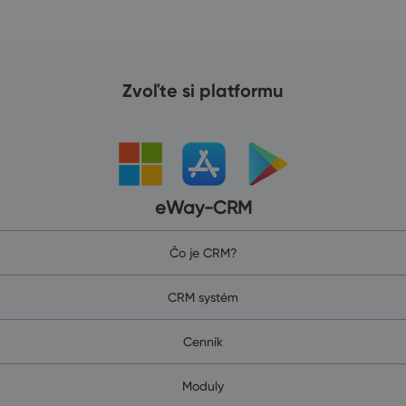
Zvoľte si platformu
eWay-CRM
Čo je CRM?
CRM systém
Cenník
Moduly