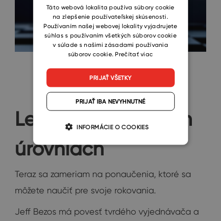
SLOVAK
Táto webová lokalita používa súbory cookie
na zlepšenie používateľskej skúsenosti.
Používaním našej webovej lokality vyjadrujete
súhlas s používaním všetkých súborov cookie
v súlade s našimi zásadami používania
súborov cookie.
Prečítať viac
PRIJAŤ VŠETKY
PRIJAŤ IBA NEVYHNUTNÉ
Lekcie na viacerých
INFORMÁCIE O COOKIES
úrovniach
Teraz sa zameriam na ponaučenia, ktoré sa
môžete naučiť pre svoje rokovania.
Jeff Bezos má povesť tvrdého vyjednávača a