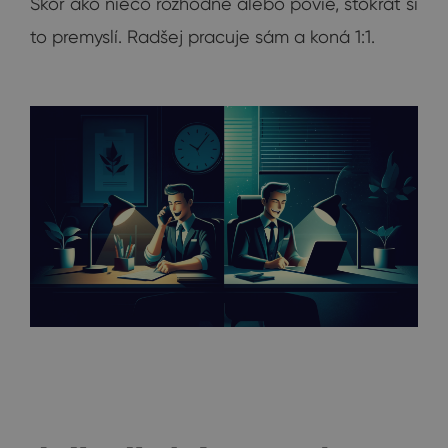
Skôr ako niečo rozhodne alebo povie, stokrát si
to premyslí. Radšej pracuje sám a koná 1:1.