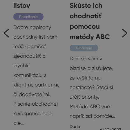
ý
listov
Skúste ich
ohodnotiť
Podnikanie
pomocou
Dobre napísaný
metódy ABC
obchodný list vám
e
môže pomôcť
Akadémia
zjednodušiť a
Darí sa vám v
zrýchliť
biznise a zisťujete,
komunikáciu s
že kvôli tomu
klientmi, partnermi,
nestíhate? Stačí si
či dodávateľmi.
o
určiť priority.
Písanie obchodnej
Metóda ABC vám
korešpondencie
napríklad pomôže…
ale…
Dana
23
6/20/2022