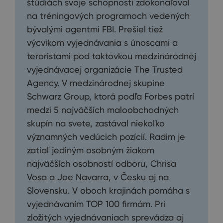
štúdiách svoje schopnosti zdokonaľoval
na tréningových programoch vedených
bývalými agentmi FBI. Prešiel tiež
výcvikom vyjednávania s únoscami a
teroristami pod taktovkou medzinárodnej
vyjednávacej organizácie The Trusted
Agency. V medzinárodnej skupine
Schwarz Group, ktorá podľa Forbes patrí
medzi 5 najväčších maloobchodných
skupín na svete, zastával niekoľko
významných vedúcich pozícií. Radim je
zatiaľ jediným osobným žiakom
najväčších osobností odboru, Chrisa
Vosa a Joe Navarra, v Česku aj na
Slovensku. V oboch krajinách pomáha s
vyjednávaním TOP 100 firmám. Pri
zložitých vyjednávaniach sprevádza aj