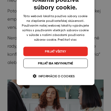
niečo hovoriť.
súbory cookie.
CZECH
Potom príde ďalšia, náročnejšia časť taktickej
SLOVAK
Táto webová lokalita používa súbory cookie
empatie, aktívne načúvanie. Druhej osobe
na zlepšenie používateľskej skúsenosti.
Používaním našej webovej lokality vyjadrujete
venujte stopercentnú pozornosť.
súhlas s používaním všetkých súborov cookie
v súlade s našimi zásadami používania
Nerobte žiadne súdy, nedávajte nevyžiadané
súborov cookie.
Prečítať viac
rady, nehodnoťte, vyhýbajte sa potenciálne
PRIJAŤ VŠETKY
konfliktným témam ako „Sparta versus Slavia“
alebo „očkovať či neočkovať“.
PRIJAŤ IBA NEVYHNUTNÉ
INFORMÁCIE O COOKIES