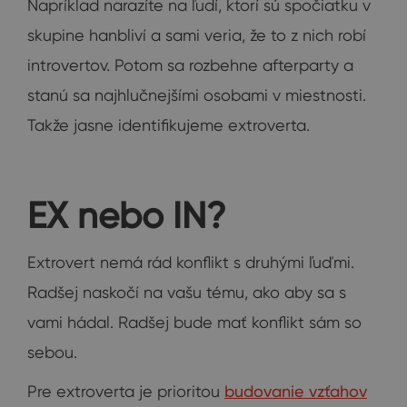
Napríklad narazíte na ľudí, ktorí sú spočiatku v
skupine hanbliví a sami veria, že to z nich robí
introvertov. Potom sa rozbehne afterparty a
stanú sa najhlučnejšími osobami v miestnosti.
Takže jasne identifikujeme extroverta.
EX nebo IN?
Extrovert nemá rád konflikt s druhými ľuďmi.
Radšej naskočí na vašu tému, ako aby sa s
vami hádal. Radšej bude mať konflikt sám so
sebou.
Pre extroverta je prioritou
budovanie vzťahov