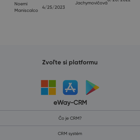
Jachymovičová
Noemi
4/25/2023
Maniscalco
Zvoľte si platformu
eWay-CRM
Čo je CRM?
CRM systém