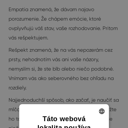
Empatia znamená, že dávam najavo
porozumenie. Že chápem emócie, ktoré
ovplyvňujú váš stav, vaše rozhodovanie. Pritom
vás rešpektujem.
Rešpekt znamená, že na vás nepozerám cez
prsty, nehodnotím vás ani vaše názory,
nemyslím si, že ste blb alebo niečo podobné.
Vnímam vás ako seberovného bez ohľadu na
rozdiely.
Najjednoduchší spôsob, ako začať, je naučiť sa
mlčať. Oprite jazyk o horné poschodie a držte
Táto webová
ho tam zaprený tak dlho, kým máte nutkanie
lokalita používa
ENGLISH