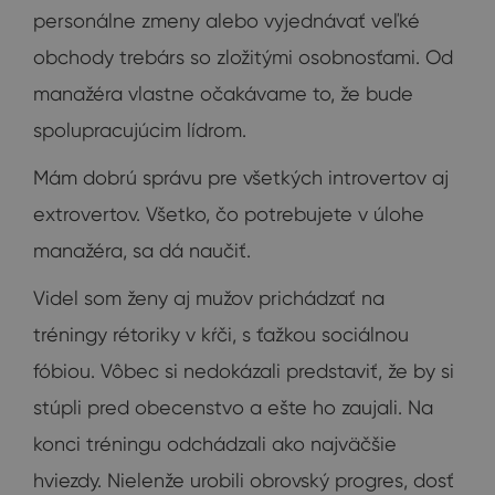
personálne zmeny alebo vyjednávať veľké
obchody trebárs so zložitými osobnosťami. Od
manažéra vlastne očakávame to, že bude
spolupracujúcim lídrom.
Mám dobrú správu pre všetkých introvertov aj
extrovertov. Všetko, čo potrebujete v úlohe
manažéra, sa dá naučiť.
Videl som ženy aj mužov prichádzať na
tréningy rétoriky v kŕči, s ťažkou sociálnou
fóbiou. Vôbec si nedokázali predstaviť, že by si
stúpli pred obecenstvo a ešte ho zaujali. Na
konci tréningu odchádzali ako najväčšie
hviezdy. Nielenže urobili obrovský progres, dosť