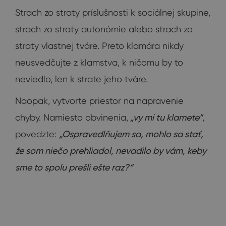
Strach zo straty príslušnosti k sociálnej skupine,
strach zo straty autonómie alebo strach zo
straty vlastnej tváre. Preto klamára nikdy
neusvedčujte z klamstva, k ničomu by to
neviedlo, len k strate jeho tváre.
Naopak, vytvorte priestor na napravenie
chyby. Namiesto obvinenia,
„vy mi tu klamete“
,
povedzte:
„Ospravedlňujem sa, mohlo sa stať,
že som niečo prehliadol, nevadilo by vám, keby
sme to spolu prešli ešte raz?“