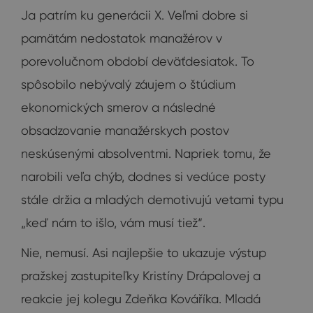
Ja patrím ku generácii X. Veľmi dobre si
pamätám nedostatok manažérov v
porevolučnom období deväťdesiatok. To
spôsobilo nebývalý záujem o štúdium
ekonomických smerov a následné
obsadzovanie manažérskych postov
neskúsenými absolventmi. Napriek tomu, že
narobili veľa chýb, dodnes si vedúce posty
stále držia a mladých demotivujú vetami typu
„keď nám to išlo, vám musí tiež“.
Nie, nemusí. Asi najlepšie to ukazuje výstup
pražskej zastupiteľky Kristíny Drápalovej a
reakcie jej kolegu Zdeňka Kováříka. Mladá