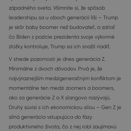
západného sveta. Všimnite si, že spôsob
leadershipu sa u oboch generácií líši – Trump
je skôr baby boomer než budovateľ, a zatiaľ
čo Biden z pozície prezidenta svoje výkonné
zložky kontroluje, Trump sa ich snažil riadiť.
V strede pozornosti je dnes generácia Z.
Minimálne z dvoch dôvodov. Prvá je, že
najvýraznejším medzigeneračným konfliktom je
momentálne ten medzi zoomers a boomers,
ako sa generácie Z a X slangovo nazývajú.
Druhý súvisí s ich ekonomickou silou – Gen Z je
silná generácia vstupujúca do fázy
produktívneho života, čo z nej robí zaujímavú