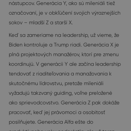
nástupcov. Generácia Y, ako sú mileniáli tiež
označovaní, je v obkľúčení svojich výraznejších
sokov – mladší Z a starší X.
Keď sa zameriame na leadership, už vieme, že
Biden kontroluje a Trump riadi. Generácia X je
plná projektových manažérov, ktorí pre zmenu
koordinujú. V generácii Y ale začína leadership
tendovať z riaditeľovania a manažovania k
skutočnému lídrovstvu, pretože mileniáli
vyžadujú takzvaný guiding, voľne preložené
ako sprievodcovstvo. Generácia Z pak dokáže
pracovať, keď jej právomoci a osobitosť
posilňujete. Generácia Alfa ešte do