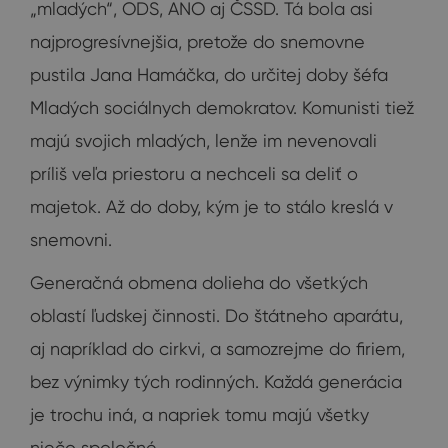
„mladých“, ODS, ANO aj ČSSD. Tá bola asi
najprogresívnejšia, pretože do snemovne
pustila Jana Hamáčka, do určitej doby šéfa
Mladých sociálnych demokratov. Komunisti tiež
majú svojich mladých, lenže im nevenovali
príliš veľa priestoru a nechceli sa deliť o
majetok. Až do doby, kým je to stálo kreslá v
snemovni.
Generačná obmena dolieha do všetkých
oblastí ľudskej činnosti. Do štátneho aparátu,
aj napríklad do cirkvi, a samozrejme do firiem,
bez výnimky tých rodinných. Každá generácia
je trochu iná, a napriek tomu majú všetky
niečo spoločné.