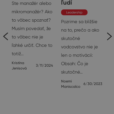
ľudí
Ste manažér alebo
o
mikromanažér? Ako
Leadership
to vôbec spoznať?
Pozrime sa bližšie
Musím povedať, že
na to, prečo a ako
to vôbec nie je
skutočné
ľahké určiť. Chce to
vodcovstvo nie je
totiž…
len o motivácii:
RM
Kristína
Obsah: Čo je
3/11/2024
Jenisová
skutočné…
m
Noemi
ný
6/30/2023
Maniscalco