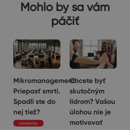
Mohlo by sa vám
páčiť
Mikromanagement:
Chcete byť
nú
Priepasť smrti.
skutočným
G
Spadli ste do
lídrom? Vašou
nej tiež?
úlohou nie je
motivovať
Leadership