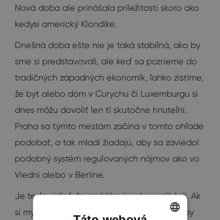
Nová doba ale prinášala príležitosti skoro ako
kedysi americký Klondike.
Dnešná doba ešte nie je taká stabilná, ako by
sme si predstavovali, ale keď sa pozrieme do
tradičných západných ekonomík, ľahko zistíme,
že byt alebo dom v Curychu či Luxemburgu si
dnes môžu dovoliť len tí skutočne hnuteľní.
Praha sa týmto mestám začína v tomto ohľade
podobať, a tak mladí žiadajú, aby sa zaviedol
podobný systém regulovaných nájmov ako vo
Viedni alebo v Berlíne.
Je teda vidieť, že problém je v komunikácii. Ak
si my starší myslíme, že sme múdrejší, mali by
Táto webová