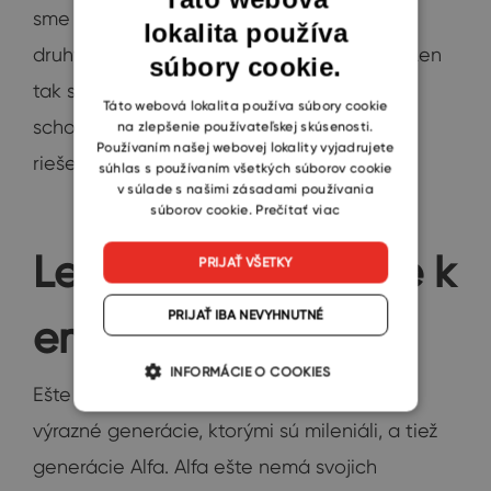
sme sa tak aj správať. Zaujímajme sa o
lokalita používa
ENGLISH
druhých, neodsudzujme, rešpektujme ich. Len
súbory cookie.
CZECH
tak sa dozvieme, čo koho trápi, a budeme
SLOVAK
Táto webová lokalita používa súbory cookie
schopní spoločne hľadať priesečníkov a
na zlepšenie používateľskej skúsenosti.
Používaním našej webovej lokality vyjadrujete
riešenie problémov.
súhlas s používaním všetkých súborov cookie
v súlade s našimi zásadami používania
súborov cookie.
Prečítať viac
Leadership smeruje k
PRIJAŤ VŠETKY
PRIJAŤ IBA NEVYHNUTNÉ
empatií
INFORMÁCIE O COOKIES
Ešte dlhujem spomenúť dve, trochu menej
výrazné generácie, ktorými sú mileniáli, a tiež
generácie Alfa. Alfa ešte nemá svojich