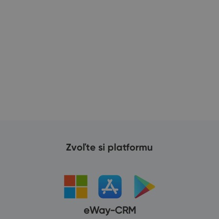
23
Zvoľte si platformu
eWay-CRM