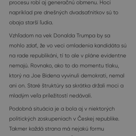
procesu robí aj generačnú obmenu. Hoci
napríklad pre dnešných dvadsaťnitkov sú to
obaja starší ľudia.
Vzhľadom na vek Donalda Trumpa by sa
mohlo zdať, že vo veci omladenia kandidáta sú
na rade republikáni, tí to ale v pláne evidentne
nemajú. Rovnako, ako to do momentu tlaku,
ktorý na Joe Bidena vyvinuli demokrati, nemal
ani on. Staré štruktúry sa skrátka držali moci a
mladým veľa príležitostí nedávali.
Podobná situácia je a bola aj v niektorých
politických zoskupeniach v Českej republike.
Takmer každá strana má nejakú formu