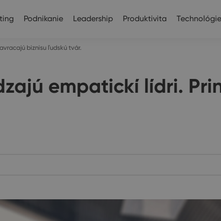
ting
Podnikanie
Leadership
Produktivita
Technológi
avracajú biznisu ľudskú tvár.
ajú empatickí lídri. Pri