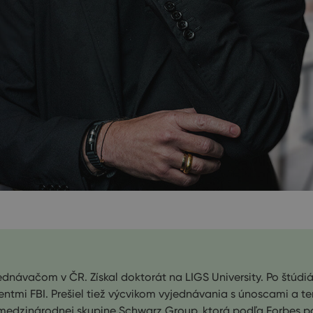
návačom v ČR. Získal doktorát na LIGS University. Po štúdi
tmi FBI. Prešiel tiež výcvikom vyjednávania s únoscami a t
 medzinárodnej skupine Schwarz Group, ktorá podľa Forbes 