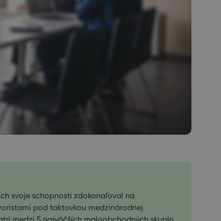
ách svoje schopnosti zdokonaľoval na
eroristami pod taktovkou medzinárodnej
patrí medzi 5 najväčších maloobchodných skupín