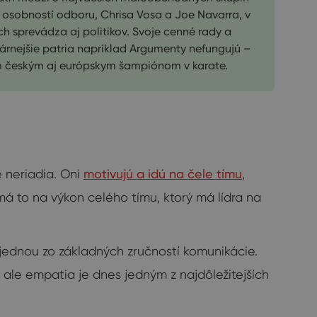
 osobností odboru, Chrisa Vosa a Joe Navarra, v
h sprevádza aj politikov. Svoje cenné rady a
árnejšie patria napríklad Argumenty nefungujú –
m českým aj európskym šampiónom v karate.
e neriadia. Oni
motivujú a idú na čele tímu
,
á to na výkon celého tímu, ktorý má lídra na
jednou zo základných zručností komunikácie.
 ale empatia je dnes jedným z najdôležitejších