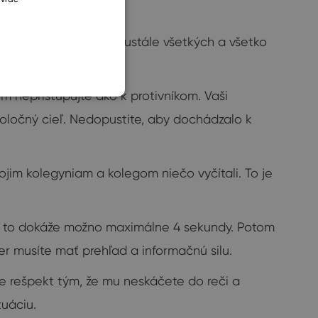
SLOVAK
skonalú tendenciu neustále všetkých a všetko
m nepristupujte ako k protivníkom. Vaši
poločný cieľ. Nedopustite, aby dochádzalo k
ojim kolegyniam a kolegom niečo vyčítali. To je
a to dokáže možno maximálne 4 sekundy. Potom
er musíte mať prehľad a informačnú silu.
e rešpekt tým, že mu neskáčete do reči a
uáciu.