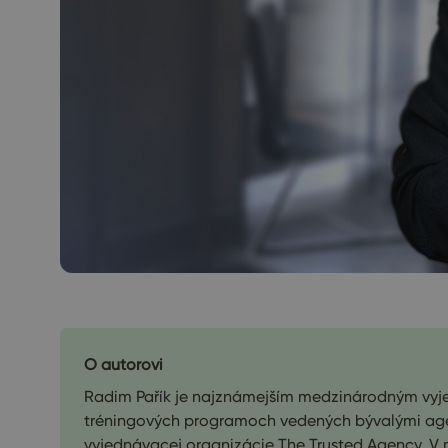
O autorovi
Radim Pařík je najznámejším medzinárodným vyjed
tréningových programoch vedených bývalými agen
vyjednávacej organizácie The Trusted Agency. V