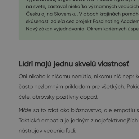
na svete, zastával niekoľko významných vedúcich
Česku aj na Slovensku. V oboch krajinách pomáha
skúsenosti zdieľa cez projekt Fascinating Academ
Nový zákon vyjednávania. Okrem kariérnych úsp
Lídri majú jednu skvelú vlastnosť
Oni nikoho k ničomu nenútia, nikomu nič neprik
často nezlomným príkladom pre všetkých. Pokiaľ
čele, obrovsky pozitívny dopad.
Môže sa to zdať ako bláznovstvo, ale empatiu
Taktická empatia je jedným z najefektívnejších
nástrojov vedenia ľudí.