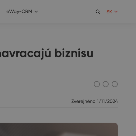
e
eWay-CRM
SK
navracajú biznisu
Zverejněno
1/11/2024