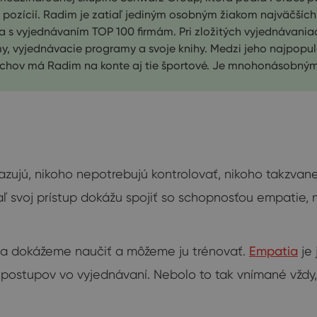
 pozícií. Radim je zatiaľ jediným osobným žiakom najväčších
 s vyjednávaním TOP 100 firmám. Pri zložitých vyjednávaniac
y, vyjednávacie programy a svoje knihy. Medzi jeho najpopul
echov má Radim na konte aj tie športové. Je mnohonásobný
azujú, nikoho nepotrebujú kontrolovať, nikoho takzvan
 svoj prístup dokážu spojiť so schopnosťou empatie, m
 sa dokážeme naučiť a môžeme ju trénovať.
Empatia
je 
 postupov vo vyjednávaní. Nebolo to tak vnímané vždy,