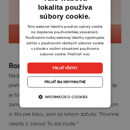
lokalita používa
ENGLISH
súbory cookie.
CZECH
SLOVAK
Táto webová lokalita používa súbory cookie
na zlepšenie používateľskej skúsenosti.
Používaním našej webovej lokality vyjadrujete
súhlas s používaním všetkých súborov cookie
v súlade s našimi zásadami používania
súborov cookie.
Prečítať viac
Rozhovory pri káve
PRIJAŤ VŠETKY
Nikdy samozrejme, nezabúdam s kolegami
PRIJAŤ IBA NEVYHNUTNÉ
prehodiť pár slov pri kávomate. Zistila som, že
je to miesto s najvyššou kumuláciou
INFORMÁCIE O COOKIES
zamestnancov vo firme. Avšak včera, keď som
si išla pre kávu, som za rohom začula: "Povinné
obedy s Janou! To zas bude.“