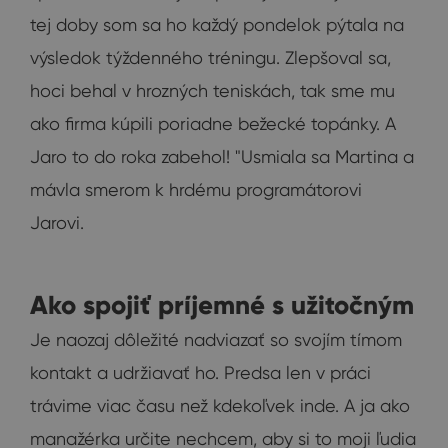
tej doby som sa ho každý pondelok pýtala na
výsledok týždenného tréningu. Zlepšoval sa,
hoci behal v hrozných teniskách, tak sme mu
ako firma kúpili poriadne bežecké topánky. A
Jaro to do roka zabehol! "Usmiala sa Martina a
mávla smerom k hrdému programátorovi
Jarovi.
Ako spojiť príjemné s užitočným
Je naozaj dôležité nadviazať so svojím tímom
kontakt a udržiavať ho. Predsa len v práci
trávime viac času než kdekoľvek inde. A ja ako
manažérka určite nechcem, aby si to moji ľudia