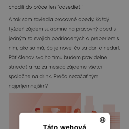
chodili do práce len “odsedieť.”
A tak som zaviedla pracovné obedy. Každý
týždeň zájdem súkromne na pracovný obed s
jedným zo svojich podriadených a preberiem s
ním, ako sa má, čo je nové, čo sa darí a nedarí.
Päť členov svojho tímu budem pravidelne
striedať a raz za mesiac zájdeme všetci
spoločne na drink. Prečo nezačať tým
najpríjemnejším?
Táto webová