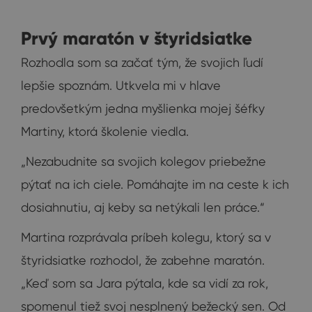
Prvý maratón v štyridsiatke
Rozhodla som sa začať tým, že svojich ľudí
lepšie spoznám. Utkvela mi v hlave
predovšetkým jedna myšlienka mojej šéfky
Martiny, ktorá školenie viedla.
„Nezabudnite sa svojich kolegov priebežne
pýtať na ich ciele. Pomáhajte im na ceste k ich
dosiahnutiu, aj keby sa netýkali len práce.“
Martina rozprávala príbeh kolegu, ktorý sa v
štyridsiatke rozhodol, že zabehne maratón.
„Keď som sa Jara pýtala, kde sa vidí za rok,
spomenul tiež svoj nesplnený bežecký sen. Od