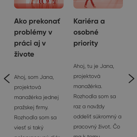
Ako prekonať
Kariéra a
problémy v
osobné
práci aj v
priority
živote
Janin diár
Ahoj, tu je Jana,
Janin diár
projektová
Ahoj, som Jana,
manažérka.
projektová
Rozhodla som sa
manažérka jednej
raz a navždy
pražskej firmy.
oddeliť súkromný a
Rozhodla som sa
pracovný život. Čo
viesť si taký
ma k tomu…