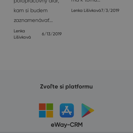
polopracovný diár,
20
kam si budem
Lenka Lišivková
7/3/2019
zaznamenávať…
Lenka
6/13/2019
Lišivková
Zvoľte si platformu
eWay-CRM