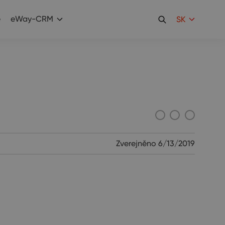
e
eWay-CRM
SK
Zverejněno
6/13/2019