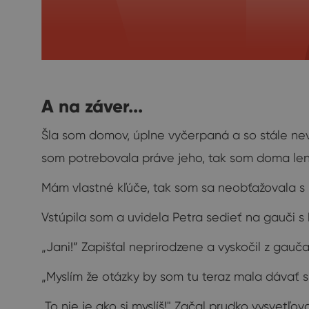
A na záver...
Šla som domov, úplne vyčerpaná a so stále nev
som potrebovala práve jeho, tak som doma len 
Mám vlastné kľúče, tak som sa neobťažovala s 
Vstúpila som a uvidela Petra sedieť na gauči s
„Jani!” Zapišťal neprirodzene a vyskočil z gauča
„Myslím že otázky by som tu teraz mala dávať s
„To nie je ako si myslíš!" Začal prudko vysvetľov