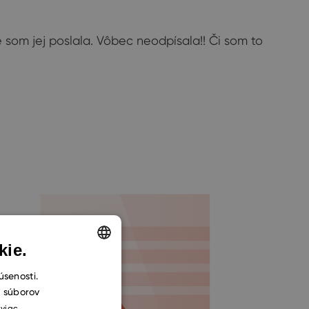
é som jej poslala. Vôbec neodpísala!! Či som to
kie.
ENGLISH
úsenosti.
h súborov
CZECH
 viac