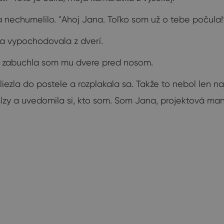
sa nechumelilo. "Ahoj Jana. Toľko som už o tebe počula!
a vypochodovala z dverí.
le zabuchla som mu dvere pred nosom.
zla do postele a rozplakala sa. Takže to nebol len najh
 slzy a uvedomila si, kto som. Som Jana, projektová ma