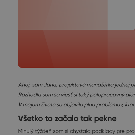
Ahoj, som Jana, projektová manažérka jednej pra
Rozhodla som sa viesť si taký polopracovný diár,
V mojom živote sa objavilo plno problémov, ktor
V
šetko to začalo tak pekne
Minulý týždeň som si chystala podklady pre prac