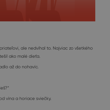
ateľovi, ale nedvíhal to. Najviac zo všetkého
ešil ako malé dieťa.
adlo až do nohavíc.
ieš?“
d vína a horiace sviečky.