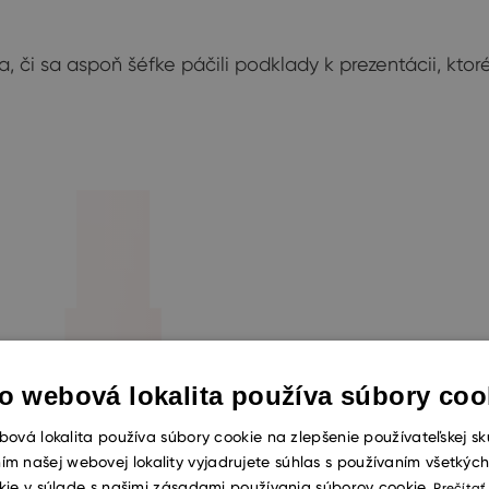
 či sa aspoň šéfke páčili podklady k prezentácii, ktor
o webová lokalita používa súbory coo
ová lokalita používa súbory cookie na zlepšenie používateľskej sk
ím našej webovej lokality vyjadrujete súhlas s používaním všetkýc
kie v súlade s našimi zásadami používania súborov cookie.
Prečítať