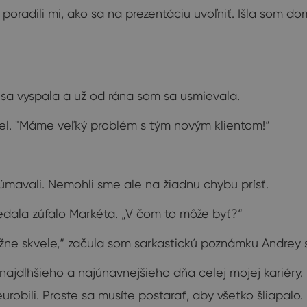
poradili mi, ako sa na prezentáciu uvoľniť. Išla som d
 sa vyspala a už od rána som sa usmievala.
del. "Máme veľký problém s tým novým klientom!“
kúmavali. Nemohli sme ale na žiadnu chybu prísť.
ovedala zúfalo Markéta. „V čom to môže byť?“
ážne skvele,“ začula som sarkastickú poznámku Andrey
najdlhšieho a najúnavnejšieho dňa celej mojej kariéry.
robili. Proste sa musíte postarať, aby všetko šliapalo