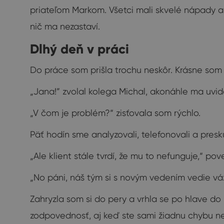
priateľom Markom. Všetci mali skvelé nápady a 
nič ma nezastaví.
Dlhý deň v práci
Do práce som prišla trochu neskôr. Krásne som
„Jana!” zvolal kolega Michal, akonáhle ma uvi
„V čom je problém?“ zisťovala som rýchlo.
Päť hodín sme analyzovali, telefonovali a pres
„Ale klient stále tvrdí, že mu to nefunguje,“ p
„No páni, náš tým si s novým vedením vedie v
Zahryzla som si do pery a vrhla se po hlave do 
zodpovednosť, aj keď ste sami žiadnu chybu neu