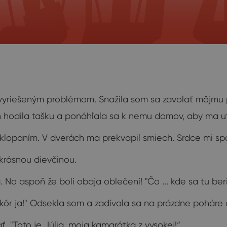
yriešeným problémom. Snažila som sa zavolať môjmu pri
hodila tašku a ponáhľala sa k nemu domov, aby ma ut
klopaním. V dverách ma prekvapil smiech. Srdce mi sp
 krásnou dievčinou.
. No aspoň že boli obaja oblečení! "Čo ... kde sa tu ber
kôr ja!" Odsekla som a zadívala sa na prázdne poháre o
ať. "Toto je Júlia, moja kamarátka z vysokej!“