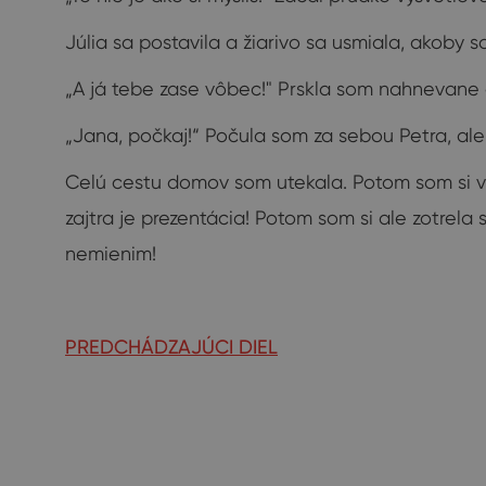
Júlia sa postavila a žiarivo sa usmiala, akoby 
„A já tebe zase vôbec!" Prskla som nahnevane 
„Jana, počkaj!“ Počula som za sebou Petra, a
Celú cestu domov som utekala. Potom som si vlie
zajtra je prezentácia! Potom som si ale zotrela
nemienim!
PREDCHÁDZAJÚCI DIEL