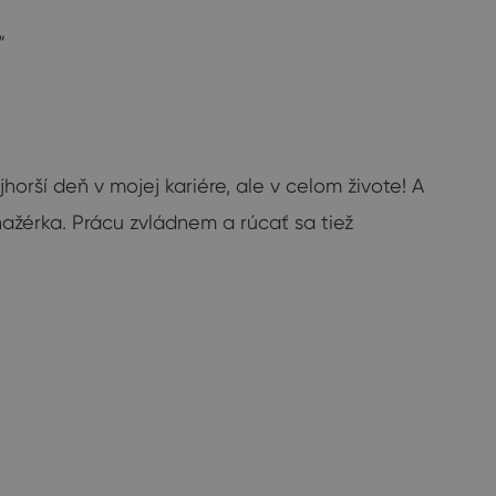
“
orší deň v mojej kariére, ale v celom živote! A
nažérka. Prácu zvládnem a rúcať sa tiež