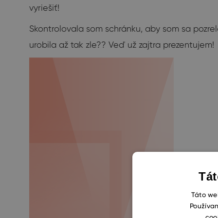
vyriešiť!
Skontrolovala som schránku, aby som sa pozrela,
urobila až tak zle?? Veď už zajtra prezentujem!
Tát
Táto web
Používan
coo