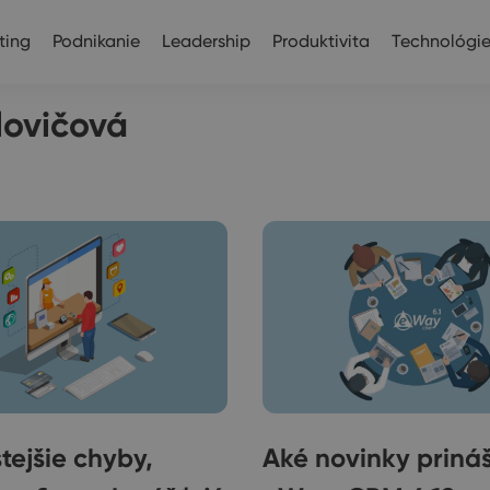
ting
Podnikanie
Leadership
Produktivita
Technológi
lovičová
tejšie chyby,
Aké novinky priná