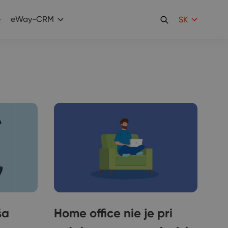
e
eWay-CRM
SK
ša
Home office nie je pri