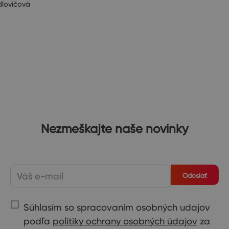
dlovičová
Nezmeškajte naše novinky
Odoslať
Súhlasím so spracovaním osobných udajov
podľa
politiky ochrany osobných údajov
za