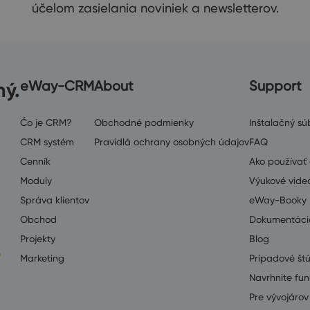
účelom zasielania noviniek a newsletterov.
ný.
eWay-CRM
About
Support
Čo je CRM?
Obchodné podmienky
Inštalačný súb
CRM systém
Pravidlá ochrany osobných údajov
FAQ
Cenník
Ako používa
Moduly
Výukové vide
Správa klientov
eWay-Booky
Obchod
Dokumentáci
Projekty
Blog
Marketing
Prípadové št
Navrhnite fun
Pre vývojárov 