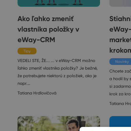
Ako ľahko zmeniť
Stiahn
vlastníka položky v
eWay-
eWay-CRM
market
kroko
Tipy
VEDELI STE, ŽE... ... v eWay-CRM možno
Novinky
ľahko zmeniť vlastníka položky? Je bežné,
Chcete zač
že potrebujete niektorú z položiek, ako je
a hodil by
napr.…
si zadarmo
Tatiana Hrdlovičová
krok za kr
Tatiana Hr