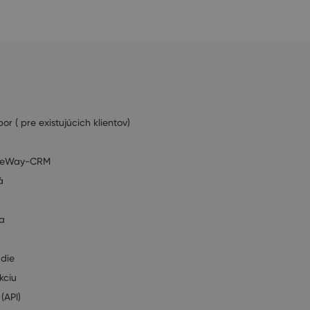
or ( pre existujúcich klientov)
ť eWay-CRM
á
a
údie
kciu
(API)