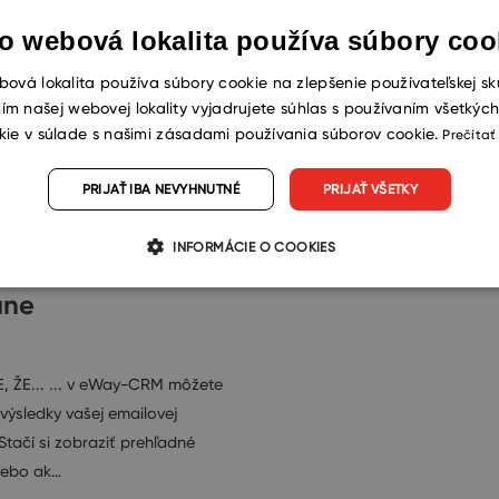
o webová lokalita používa súbory coo
ová lokalita používa súbory cookie na zlepšenie používateľskej sk
ím našej webovej lokality vyjadrujete súhlas s používaním všetkýc
kie v súlade s našimi zásadami používania súborov cookie.
Prečítať
 eWay-CRM
PRIJAŤ IBA NEVYHNUTNÉ
PRIJAŤ VŠETKY
iť prehľadné
INFORMÁCIE O COOKIES
tiky vašej emailovej
ane
, ŽE... ... v eWay-CRM môžete
ť výsledky vašej emailovej
tačí si zobraziť prehľadné
alebo ak…