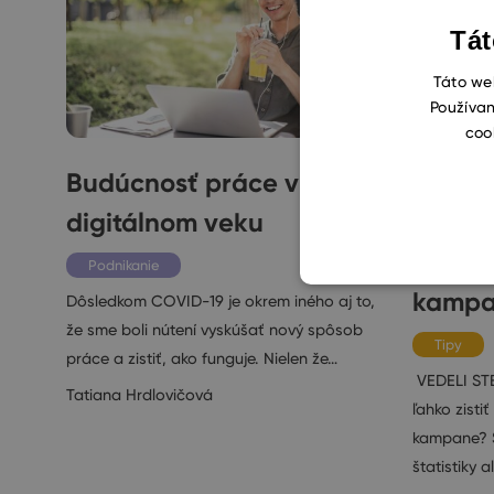
Tát
Táto web
Používan
coo
Budúcnosť práce v
Ako v
digitálnom veku
zobraz
štatis
Podnikanie
kamp
Dôsledkom COVID-19 je okrem iného aj to,
že sme boli nútení vyskúšať nový spôsob
Tipy
práce a zistiť, ako funguje. Nielen že…
VEDELI STE
Tatiana Hrdlovičová
ľahko zisti
kampane? S
štatistiky 