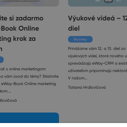
ite si zadarmo
Výukové videá – 12
Book Online
diel
ing krok za
Novinky
m
Prinášame vám 12. a 13. diel zo 
výukových videí, ktoré nového u
sprevádzajú eWay-CRM a exist
ať s online marketingom
užívateľom pripomínajú niektoré
 sa vám úvod do témy? Stiahnite
V našom…
 eWay-Book Online marketing
Tatiana Hrdlovičová
okom.…
dlovičová