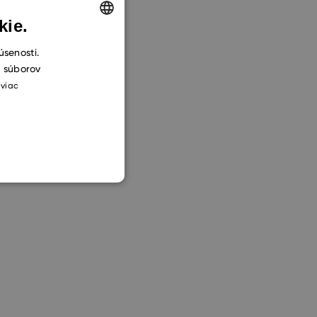
kie.
ENGLISH
úsenosti.
h súborov
CZECH
 viac
SLOVAK