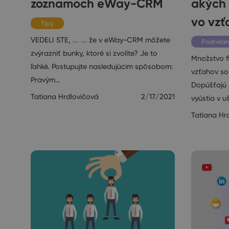
zoznamoch eWay-CRM
akých 
vo vzť
Tipy
VEDELI STE, ... ... že v eWay-CRM môžete
Podnikan
zvýrazniť bunky, ktoré si zvolíte? Je to
Množstvo f
ľahké. Postupujte nasledujúcim spôsobom:
vzťahov so
Pravým…
Dopúšťajú 
Tatiana Hrdlovičová
2/17/2021
vyústia v 
Tatiana Hr