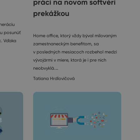
práci na novom softvéri
prekážkou
eneráciu
Rozhovory
ju posunúť
Home office, ktorý vždy býval milovaným
k. Vďaka
zamestnaneckým benefitom, sa
v posledných mesiacoch rozbehol medzi
vývojármi v miere, ktorá je i pre nich
neobvyklá.…
Tatiana Hrdlovičová