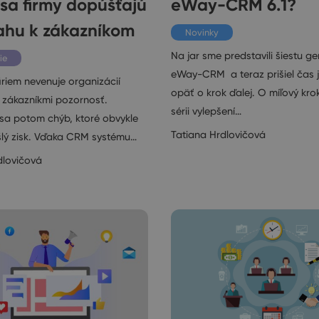
sa firmy dopúšťajú
eWay-CRM 6.1?
ahu k zákazníkom
Novinky
Na jar sme predstavili šiestu g
ie
eWay-CRM a teraz prišiel čas 
iriem nevenuje organizácií
opäť o krok ďalej. O míľový kro
 zákazníkmi pozornosť.
sérii vylepšení…
sa potom chýb, ktoré obvykle
Tatiana Hrdlovičová
ušlý zisk. Vďaka CRM systému…
dlovičová