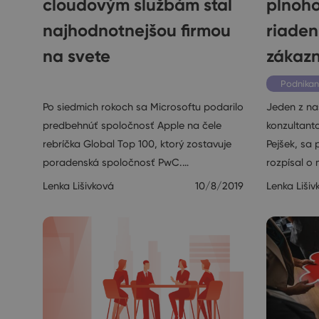
cloudovým službám stal
plnoh
najhodnotnejšou firmou
riaden
na svete
zákazn
Ostatné
Podnikan
Po siedmich rokoch sa Microsoftu podarilo
Jeden z na
predbehnúť spoločnosť Apple na čele
konzultant
rebríčka Global Top 100, ktorý zostavuje
Pejšek, sa
poradenská spoločnosť PwC.…
rozpísal 
Lenka Lišivková
10/8/2019
Lenka Lišiv