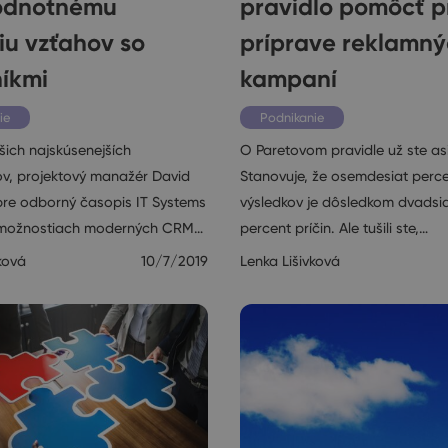
odnotnému
pravidlo pomôcť p
iu vzťahov so
príprave reklamn
íkmi
kampaní
ie
Podnikanie
šich najskúsenejších
O Paretovom pravidle už ste asi
ov, projektový manažér David
Stanovuje, že osemdesiat perc
 pre odborný časopis IT Systems
výsledkov je dôsledkom dvadsia
o možnostiach moderných CRM…
percent príčin. Ale tušili ste,…
ková
10/7/2019
Lenka Lišivková