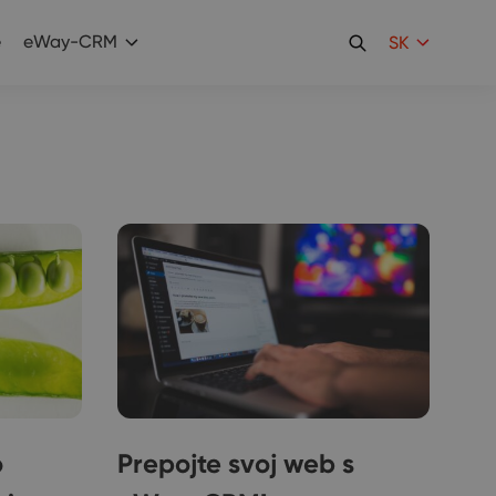
e
eWay-CRM
SK
o
Prepojte svoj web s