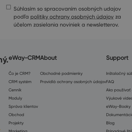
Súhlasím so spracovaním osobných udajov
podľa
politiky ochrany osobných údajov
za
účelom zasielania noviniek a newsletterov.
ný.
eWay-CRM
About
Support
Čo je CRM?
Obchodné podmienky
Inštalačný súb
CRM systém
Pravidlá ochrany osobných údajov
FAQ
Cenník
Ako používa
Moduly
Výukové vide
Správa klientov
eWay-Booky
Obchod
Dokumentáci
Projekty
Blog
Marketing
Prípadové št