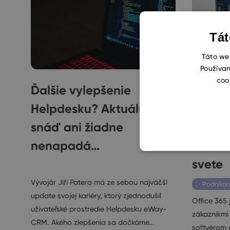
Tát
Táto web
Používan
coo
Ďalšie vylepšenie
eWay-
Helpdesku? Aktuálne ma
Office
snáď ani žiadne
najpou
nenapadá…
cloudo
svete
Ostatné
Vývojár Jiří Patera má ze sebou najväčší
Podnikan
update svojej kariéry, ktorý zjednodušil
Office 365
užívateľské prostredie Helpdesku eWay-
zákazníkmi
CRM. Akého zlepšenia sa dočkáme…
softvérom