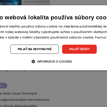
o webová lokalita používa súbory coo
ová lokalita používa súbory cookie na zlepšenie používateľskej sk
ím našej webovej lokality vyjadrujete súhlas s používaním všetkýc
kie v súlade s našimi zásadami používania súborov cookie.
Prečítať
CRM ako súčasť
 365,
PRIJAŤ IBA NEVYHNUTNÉ
PRIJAŤ VŠETKY
žívanejšej
INFORMÁCIE O COOKIES
vej služby na
ie
 je dnes medzi firemnými
 najpoužívanejším kancelárskym
 a výhody jednoduchého