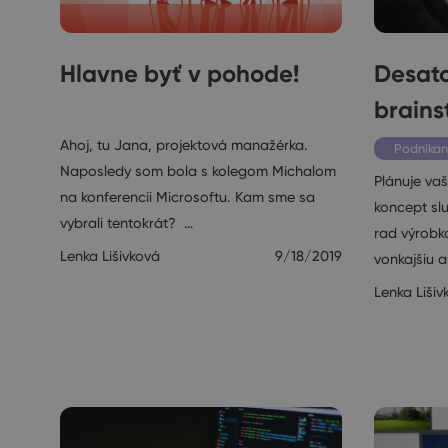
Hlavne byť v pohode!
Desato
brains
Janin diár
Ahoj, tu Jana, projektová manažérka.
Podnikan
Naposledy som bola s kolegom Michalom
Plánuje va
na konferencii Microsoftu. Kam sme sa
koncept slu
vybrali tentokrát? …
rad výrobk
Lenka Lišivková
9/18/2019
vonkajšiu a
Lenka Lišiv