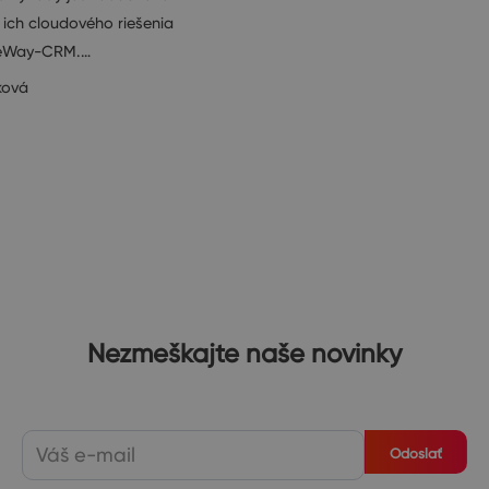
 ich cloudového riešenia
j eWay-CRM.…
ková
Nezmeškajte naše novinky
Odoslať