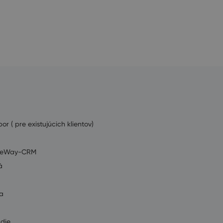
or ( pre existujúcich klientov)
ť eWay-CRM
á
a
údie