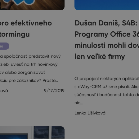
ro efektívneho
Dušan Daniš, S4B:
tormingu
Programy Office 36
minulosti mohli dov
ie
len veľké firmy
ša spoločnosť predstaviť nový
žieb, uviesť na trh novinkový
Ostatné
ov alebo zorganizovať
O prepojení niektorých aplikácií
kciu pre zákazníkov? Proste…
s eWay-CRM už sme písali. Ako 
ková
9/17/2019
súčasnosť i budúcnosť tohto d
nie…
Lenka Lišivková