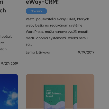
ri
eWay-CRM!
ých
Novinky
Všetci používatelia eWay-CRM, ktorých
weby bežia na redakčnom systéme
WordPress, môžu nanovo využíť mostík
 počuli.
medzi oboma systémami. Vďaka nemu
ent
sa…
tich
Lenka Lišivková
9/19/2019
9/27/2019