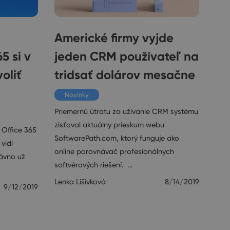
Americké firmy vyjde
5 si v
jeden CRM používateľ na
oliť
tridsať dolárov mesačne
Novinky
Priemernú útratu za užívanie CRM systému
zisťoval aktuálny prieskum webu
 Office 365
SoftwarePath.com, ktorý funguje ako
vidí
online porovnávač profesionálnych
ávno už
softvérových riešení. …
Lenka Lišivková
8/14/2019
9/12/2019