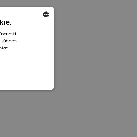
kie.
ENGLISH
úsenosti.
h súborov
CZECH
 viac
SLOVAK