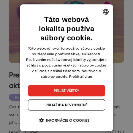
Táto webová
lokalita používa
ENGLISH
súbory cookie.
CZECH
SLOVAK
Táto webová lokalita používa súbory cookie
na zlepšenie používateľskej skúsenosti.
Používaním našej webovej lokality vyjadrujete
súhlas s používaním všetkých súborov cookie
v súlade s našimi zásadami používania
Prečo je SPIN selling stále
súborov cookie.
Prečítať viac
aktuálnou technikou predaja
PRIJAŤ VŠETKY
Podnikanie
PRIJAŤ IBA NEVYHNUTNÉ
Cez tridsať rokov využívajú úspešní obchodníci na celom
svete predajné techniky Neila Rackhama, definované v
INFORMÁCIE O COOKIES
jeho bestselleri SPIN Selling. …
Lenka Lišivková
1/22/2020