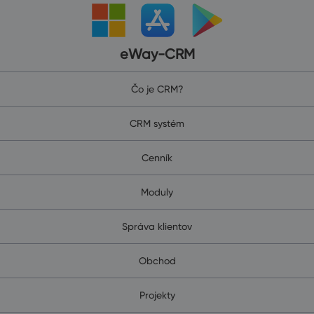
eWay-CRM
Čo je CRM?
CRM systém
Cenník
Moduly
Správa klientov
Obchod
Projekty