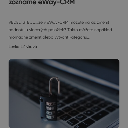
zozname eWay-CRM
Tip pre vás
VEDELI STE… ……že v eWay-CRM môžete naraz zmeniť
hodnotu u viacerých položiek? Takto môžete napríklad
hromadne zmeniť alebo vytvoriť kategóriu…
Lenka Lišivková