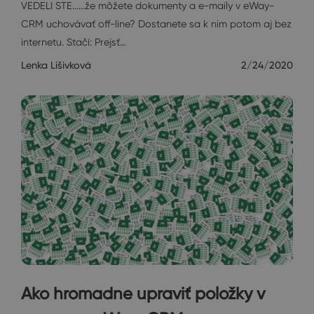
VEDELI STE......že môžete dokumenty a e-maily v eWay-
CRM uchovávať off-line? Dostanete sa k nim potom aj bez
internetu. Stačí: Prejsť…
Lenka Lišivková
2/24/2020
Ako hromadne upraviť položky v