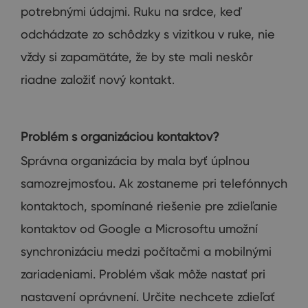
potrebnými údajmi
.
Ruku
na
srdce
,
keď
odchádzate
zo schôdzky
s
vizitkou
v
ruke
,
nie
vždy
si zapamätáte
,
že
by ste mali
neskôr
riadne
založiť
nový kontakt
.
Problém s organizáciou kontaktov?
Správna
organizácia by mala
byť
úplnou
samozrejmosťou
.
Ak zostaneme
pri
telefónnych
kontaktoch
,
spomínané
riešenie
pre
zdieľanie
kontaktov
od
Google
a
Microsoftu
umožní
synchronizáciu
medzi
počítačmi
a
mobilnými
zariadeniami
.
Problém
však
môže
nastať pri
nastavení
oprávnení.
Určite
nechcete
zdieľať