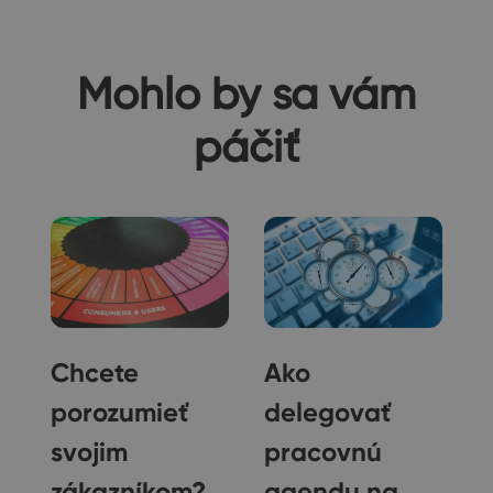
Mohlo by sa vám
páčiť
Chcete
Ako
porozumieť
delegovať
svojim
pracovnú
zákazníkom?
agendu na