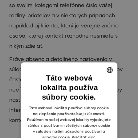
so
svojimi
kolegami
telefónne
čísla
vašej
rodiny
,
priateľov
a
v niektorých
prípadoch
napríklad aj
klienta
,
ktorý je
verejne
známa
osoba
, ktorej
kontakt
rozhodne
nesmiete
s
nikým
zdieľať
.
Práve
absencia
detailného nastavenia
v
súlade
s požadovaným
rozdelením
kontaktov
Táto webová
často vytvára
krkolomné
,
zdĺhavé
a
lokalita používa
ENGLISH
neefektívne
firemné
procesy
.
Nepomohol
by
súbory cookie.
CZECH
nástroj, ktorý
toto
umožňuje
zjednodušiť
SLOVAK
Táto webová lokalita používa súbory cookie
internú
firemnú komunikáciu
a
správu
na zlepšenie používateľskej skúsenosti.
kontaktov
práve vám
?
Používaním našej webovej lokality vyjadrujete
súhlas s používaním všetkých súborov cookie
v súlade s našimi zásadami používania
súborov cookie.
Prečítať viac