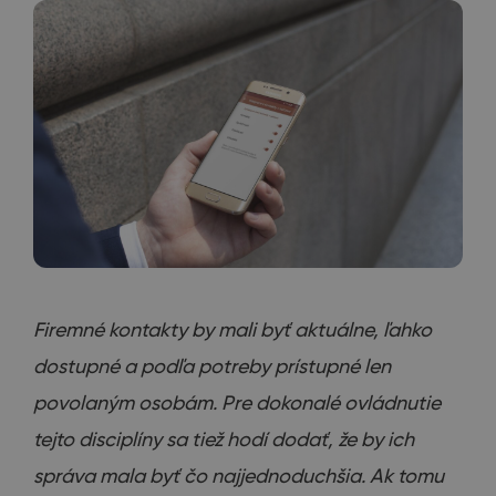
Firemné
kontakty
by mali byť
aktuálne
,
ľahko
dostupné
a
podľa
potreby
prístupné len
povolaným
osobám
.
Pre dokonalé
ovládnutie
tejto disciplíny
sa
tiež hodí
dodať
,
že
by
ich
správa
mala byť čo
najjednoduchšia
.
Ak tomu