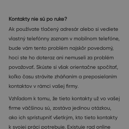
Kontakty nie sú
po ruke
?
Ak používate
tlačený
adresár
alebo
si
vediete
vlastný
telefónny
zoznam
v mobilnom
telefóne
,
bude vám
tento problém
najskôr
povedomý
,
hoci
ste
ho
doteraz
ani
nemuseli
za
problém
považovať.
Skúste
si
však
orientačne
spočítať
,
koľko času
strávite
zháňaním
a
preposielaním
kontaktov
v rámci vašej
firmy
.
Vzhľadom k
tomu
,
že
tieto
kontakty
už
vo
vašej
firme
väčšinou sú
,
zostáva jedinou
otázkou
,
ako
ich
sprístupniť
všetkým
,
kto tieto
kontakty
k svojej práci
potrebuje
.
Existuje rad
online