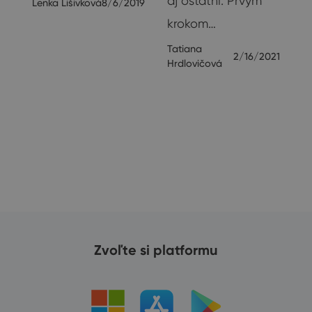
aj ostatní. Prvým
Lenka Lišivková
8/6/2019
krokom…
Tatiana
2/16/2021
Hrdlovičová
Zvoľte si platformu