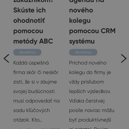
Skúste ich
nového
ohodnotiť
kolegu
pomocou
pomocou CRM
metódy ABC
systému
ov
ko
Akadémia
Akadémia
,
Každá úspešná
Príchod nového
firma skôr či neskôr
kolegu do firmy je
zistí, že si v záujme
vždy prísľubom
svojej budúcnosti
lepších výsledkov.
musí odpovedať na
Vďaka čerstvej
sadu kľúčových
posile naviac môžu
20
otázok. Kto…
byť produktívnejší