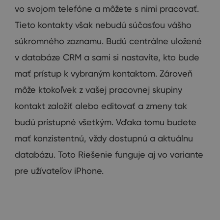
vo
svojom
telefóne
a
môžete
s
nimi pracovať
.
Tieto
kontakty
však nebudú
súčasťou vášho
súkromného
zoznamu.
Budú
centrálne
uložené
v
databáze
CRM
a
sami
si nastavíte
,
kto bude
mať
prístup
k
vybraným
kontaktom
.
Zároveň
môže
ktokoľvek
z vašej
pracovnej
skupiny
kontakt
založiť alebo
editovať
a zmeny
tak
budú
prístupné všetkým
.
Vďaka tomu
budete
mať
konzistentnú
,
vždy
dostupnú
a
aktuálnu
databázu
.
Toto
Riešenie
funguje
aj
vo
variante
pre užívateľov
iPhone
.