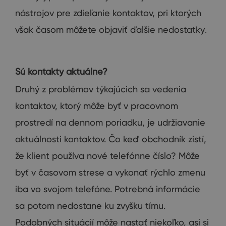
nástrojov
pre zdieľanie
kontaktov
,
pri ktorých
však
časom
môžete objaviť
ďalšie nedostatky
.
Sú kontakty aktuálne?
Druhý
z problémov
týkajúcich
sa vedenia
kontaktov
,
ktorý môže
byť
v pracovnom
prostredí
na
dennom poriadku
,
je udržiavanie
aktuálnosti
kontaktov
.
Čo
keď
obchodník
zistí
,
že
klient
používa nové
telefónne
číslo
?
Môže
byť
v
časovom strese
a vykonať
rýchlo
zmenu
iba
vo
svojom
telefóne
.
Potrebná
informácie
sa potom
nedostane
ku
zvyšku
tímu
.
Podobných
situácií
môže nastať
niekoľko,
asi si