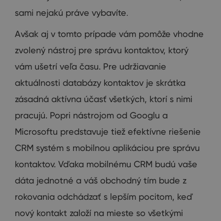
sami
nejakú
práve
vybavíte
.
Avšak
aj
v
tomto
prípade
vám
pomôže
vhodne
zvolený
nástroj pre správu
kontaktov
,
ktorý
vám
ušetrí
veľa
času
.
Pre
udržiavanie
aktuálnosti
databázy
kontaktov
je skrátka
zásadná
aktívna účasť všetkých
,
ktorí
s nimi
pracujú
.
Popri
nástrojom od
Googlu
a
Microsoftu
predstavuje
tiež efektívne
riešenie
CRM
systém s
mobilnou aplikáciou
pre
správu
kontaktov
.
Vďaka
mobilnému
CRM
budú vaše
dáta
jednotné
a
váš obchodný
tím bude
z
rokovania
odchádzať
s lepším
pocitom
,
keď
nový kontakt
založí
na
mieste
so
všetkými