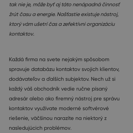
tak nie je
,
môže
byť
aj táto
nenápadná
činnosť
žrút
času a energie
.
Našťastie
existuje
nástroj
,
ktorý vám
ušetrí čas
a
zefektívni
organizáciu
kontaktov
.
Každá firma
na
svete
nejakým
spôsobom
spravuje
databázu
kontaktov
svojich klientov
,
dodávateľov a
ďalších subjektov
.
Nech už
si
každý
váš
obchodník
vedie
ručne
písaný
adresár
alebo
ako firemný
nástroj
pre
správu
kontaktov
využívate
moderné
softvérové
riešenie
,
väčšinou
narazíte
na niektorý z
nasledujúcich problémov
.