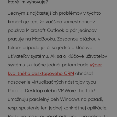
ktoré im vyhovuje?
Jedným z najčastejších problémov v týchto
firmách je ten, že väčšina zamestnancov
používa Microsoft Outlook a pár jedincov
pracuje na MacBooku. Zásadnou otázkou v
takom prípade je, či sa jedná o kľúčové
užívateľov systému. Ak sa o kľúčové užívateľov
systému skutočne jedná, potom bude
výber
kvalitného desktopového CRM
obnášať
nasadenie virtualizačných nástrojov typu
Parallel Desktop alebo VMWare. Tie totiž
umožňujú paralelný beh Windows na pozadí,
resp. spustenie len jednej konkrétnej aplikácie.
Riešenie môže prinášať aj Kancelária online. Tá