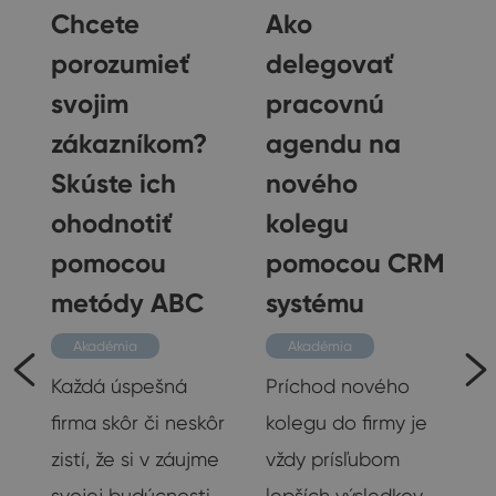
Chcete
Ako
porozumieť
delegovať
svojim
pracovnú
zákazníkom?
agendu na
Skúste ich
nového
ohodnotiť
kolegu
pomocou
pomocou CRM
metódy ABC
systému
ov
ko
Akadémia
Akadémia
,
Každá úspešná
Príchod nového
firma skôr či neskôr
kolegu do firmy je
zistí, že si v záujme
vždy prísľubom
svojej budúcnosti
lepších výsledkov.