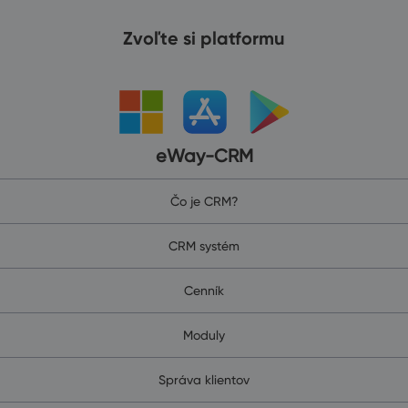
Zvoľte si platformu
eWay-CRM
Čo je CRM?
CRM systém
Cenník
Moduly
Správa klientov