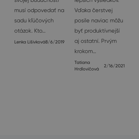
musí odpovedať na
Vďaka čerstvej
sadu kľúčových
posile naviac môžu
20
otázok. Kto…
byť produktívnejší
aj ostatní. Prvým
Lenka Lišivková
8/6/2019
krokom…
Tatiana
2/16/2021
Hrdlovičová