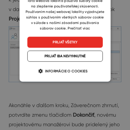
Táto webová lokalita používa súbory cookie
na zlepšenie používateľskej skúsenosti.
v danom projekte plniť. Označte teda riadok
Používaním našej webovej lokality vyjadrujete
súhlas s používaním všetkých súborov cookie
Project Manager
a opäť kliknite na
Ďalšie.
v súlade s našimi zásadami používania
súborov cookie.
Prečítať viac
PRIJAŤ VŠETKY
PRIJAŤ IBA NEVYHNUTNÉ
INFORMÁCIE O COOKIES
Akonáhle v ďalšom kroku, Záverečnom zhrnutí,
potvrdíte zmenu tlačidlom
Dokončiť
, novému
projektovému manažérovi bude pridelený jeho