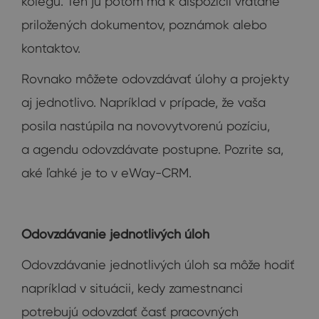
kolegu. Ten ju potom má k dispozícii vrátane
priložených dokumentov, poznámok alebo
kontaktov.
Rovnako môžete odovzdávať úlohy a projekty
aj jednotlivo. Napríklad v prípade, že vaša
posila nastúpila na novovytvorenú pozíciu,
a agendu odovzdávate postupne. Pozrite sa,
aké ľahké je to v eWay-CRM.
Odovzdávanie jednotlivých úloh
Odovzdávanie jednotlivých úloh sa môže hodiť
napríklad v situácii, kedy zamestnanci
potrebujú odovzdať časť pracovných