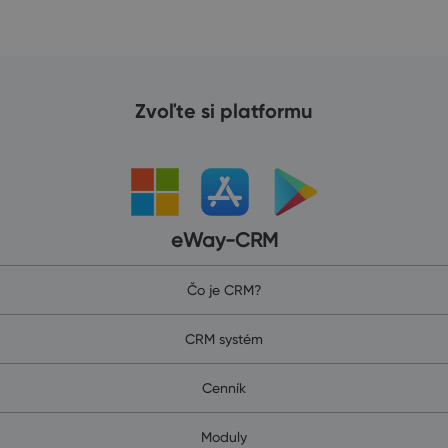
Zvoľte si platformu
eWay-CRM
Čo je CRM?
CRM systém
Cenník
Moduly