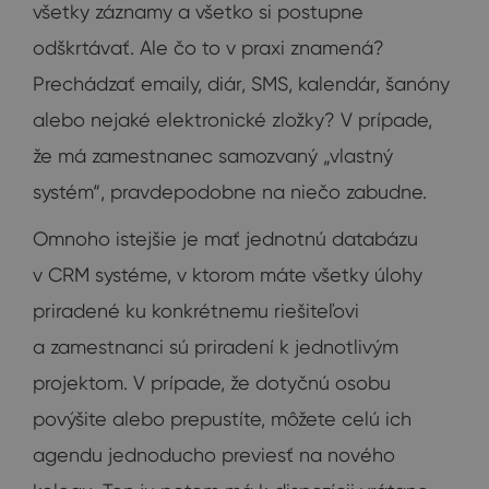
všetky záznamy a všetko si postupne
odškrtávať. Ale čo to v praxi znamená?
Prechádzať emaily, diár, SMS, kalendár, šanóny
alebo nejaké elektronické zložky? V prípade,
že má zamestnanec samozvaný „vlastný
systém“, pravdepodobne na niečo zabudne.
Omnoho istejšie je mať jednotnú databázu
v CRM systéme, v ktorom máte všetky úlohy
priradené ku konkrétnemu riešiteľovi
a zamestnanci sú priradení k jednotlivým
projektom. V prípade, že dotyčnú osobu
povýšite alebo prepustíte, môžete celú ich
agendu jednoducho previesť na nového