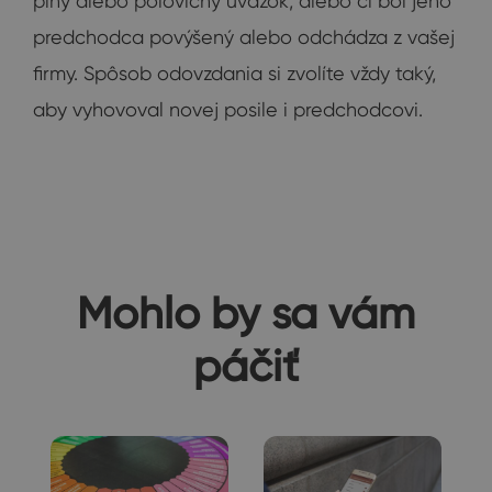
plný alebo polovičný úväzok, alebo či bol jeho
predchodca povýšený alebo odchádza z vašej
firmy. Spôsob odovzdania si zvolíte vždy taký,
aby vyhovoval novej posile i predchodcovi.
Mohlo by sa vám
páčiť