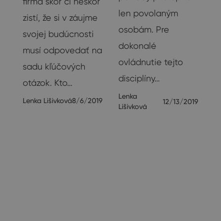
firma skôr či neskôr
len povolaným
zistí, že si v záujme
osobám. Pre
svojej budúcnosti
dokonalé
musí odpovedať na
ovládnutie tejto
sadu kľúčových
disciplíny…
20
otázok. Kto…
Lenka
Lenka Lišivková
8/6/2019
12/13/2019
Lišivková