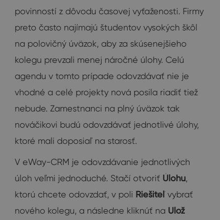
povinností z dôvodu časovej vyťaženosti. Firmy
preto často najímajú študentov vysokých škôl
na polovičný úväzok, aby za skúsenejšieho
kolegu prevzali menej náročné úlohy. Celú
agendu v tomto prípade odovzdávať nie je
vhodné a celé projekty nová posila riadiť tiež
nebude. Zamestnanci na plný úväzok tak
nováčikovi budú odovzdávať jednotlivé úlohy,
ktoré mali doposiaľ na starosť.
V eWay-CRM je odovzdávanie jednotlivých
úloh veľmi jednoduché. Stačí otvoriť
Úlohu
,
ktorú chcete odovzdať, v poli
Riešiteľ
vybrať
nového kolegu, a následne kliknúť na
Ulož