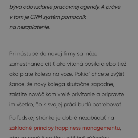
býva odovzdanie pracovnej agendy. A práve
v tom je CRM systém pomocník
na nezaplatenie.
Pri nástupe do novej firmy sa môže
zamestnanec cítiť ako vítaná posila alebo tiež
ako piate koleso na voze. Pokiaľ chcete zvýšiť
šance, že nový kolega skutočne zapadne,
zaistite nováčikom vrelé privítanie a pripravte
im všetko, čo k svojej práci budú potrebovať.
Po ľudskej stránke je dobré nezabúdať na
základné princípy happiness managementu
,
aby sa nový člen tímu cítil byť súčasťou