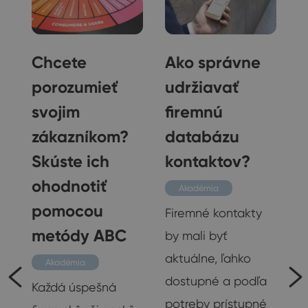
Chcete
Ako správne
porozumieť
udržiavať
svojim
firemnú
zákazníkom?
databázu
Skúste ich
kontaktov?
ohodnotiť
Akadémia
pomocou
Firemné kontakty
metódy ABC
by mali byť
ov
aktuálne, ľahko
ko
Akadémia
dostupné a podľa
,
Každá úspešná
potreby prístupné