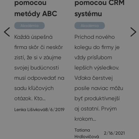
a
pomocou
pomocou CRM
metódy ABC
systému
Akadémia
Akadémia
Každá úspešná
Príchod nového
firma skôr či neskôr
kolegu do firmy je
zistí, že si v záujme
vždy prísľubom
svojej budúcnosti
lepších výsledkov.
musí odpovedať na
Vďaka čerstvej
sadu kľúčových
posile naviac môžu
otázok. Kto…
byť produktívnejší
aj ostatní. Prvým
.
Lenka Lišivková
8/6/2019
krokom…
Tatiana
2/16/2021
Hrdlovičová