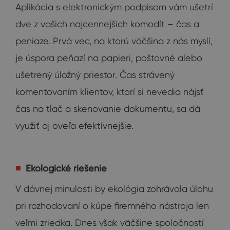
Aplikácia s elektronickým podpisom vám ušetrí
dve z vašich najcennejších komodít – čas a
peniaze. Prvá vec, na ktorú väčšina z nás myslí,
je úspora peňazí na papieri, poštovné alebo
ušetrený úložný priestor. Čas strávený
komentovaním klientov, ktorí si nevedia nájsť
čas na tlač a skenovanie dokumentu, sa dá
využiť aj oveľa efektívnejšie.
Ekologické riešenie
V dávnej minulosti by ekológia zohrávala úlohu
pri rozhodovaní o kúpe firemného nástroja len
veľmi zriedka. Dnes však väčšine spoločností