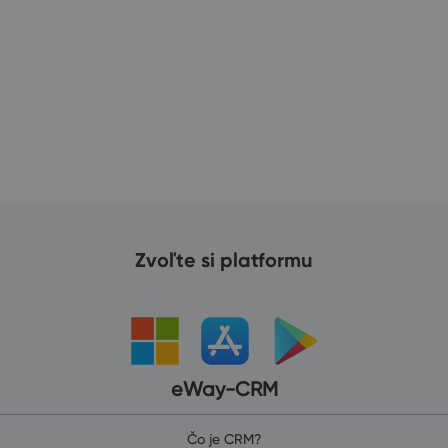
23
Zvoľte si platformu
eWay-CRM
Čo je CRM?