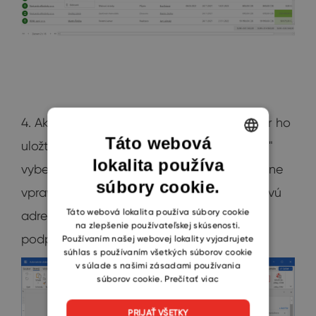
4. Ak chcete použiť doplnok Adobe, najskôr ho
Táto webová
uložte do „*.docx“. Potom na karte "Domov"
lokalita používa
ENGLISH
vyberte možnosť "Odoslať na podpis". V okne
súbory cookie.
CZECH
vpravo zadajte do poľa "Príjemca" e-mailovú
SLOVAK
Táto webová lokalita používa súbory cookie
adresu osoby, od ktorej chcete dokument
na zlepšenie používateľskej skúsenosti.
podpísať, a zadajte "Pokračovať".
Používaním našej webovej lokality vyjadrujete
súhlas s používaním všetkých súborov cookie
v súlade s našimi zásadami používania
súborov cookie.
Prečítať viac
PRIJAŤ VŠETKY