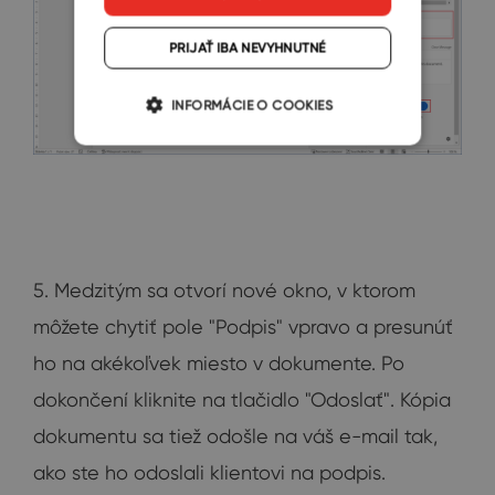
PRIJAŤ IBA NEVYHNUTNÉ
INFORMÁCIE O COOKIES
5. Medzitým sa otvorí nové okno, v ktorom
môžete chytiť pole "Podpis" vpravo a presunúť
ho na akékoľvek miesto v dokumente. Po
dokončení kliknite na tlačidlo "Odoslať". Kópia
dokumentu sa tiež odošle na váš e-mail tak,
ako ste ho odoslali klientovi na podpis.