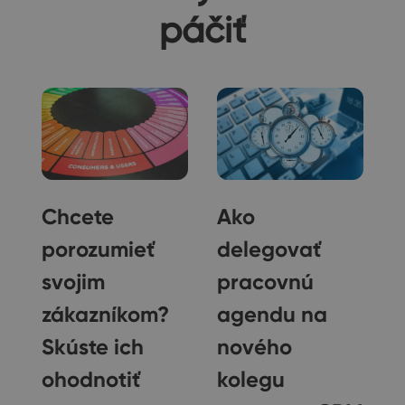
páčiť
Chcete
Ako
porozumieť
delegovať
svojim
pracovnú
zákazníkom?
agendu na
Skúste ich
nového
ny
ohodnotiť
kolegu