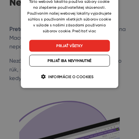
Nebo na Macu
SLOVAK
Táto webová lokalita používa súbory cookie
na zlepšenie používateľskej skúsenosti.
Používaním našej webovej lokality vyjadrujete
súhlas s používaním všetkých súborov cookie
v súlade s našimi zásadami používania
Preto je tu eWay-CRM Web
, ktorý funguje na
súborov cookie.
Prečítať viac
Macu, ale aj na domácom PC. Dokonca
nepotrebujete ani.
PRIJAŤ VŠETKY
Nezáleží na tom, aké zariadenie vezmete do
PRIJAŤ IBA NEVYHNUTNÉ
rúk, s eWay-CRM môžete byť produktívny
INFORMÁCIE O COOKIES
kedykoľvek a kdekoľvek.