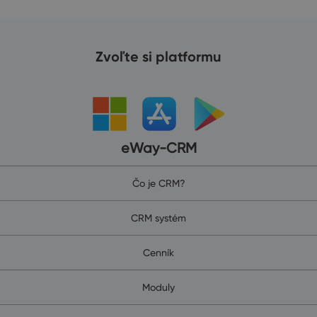
Zvoľte si platformu
eWay-CRM
Čo je CRM?
CRM systém
Cenník
Moduly