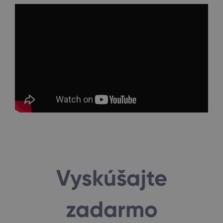
Vyskúšajte
zadarmo