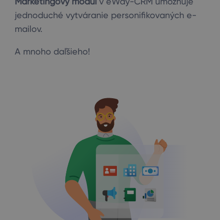
Marketingový modul
v eWay-CRM umožňuje
jednoduché vytváranie personifikovaných e-
mailov.
A mnoho daľšieho!