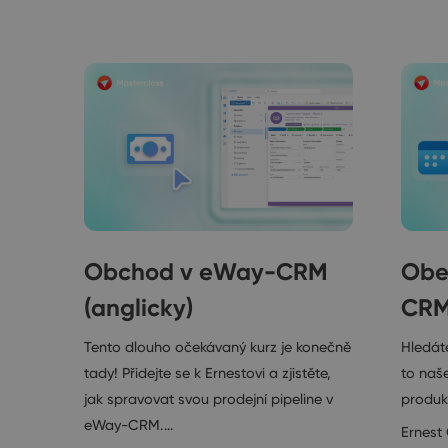
Obchod v eWay-CRM
Obe
(anglicky)
CRM
Tento dlouho očekávaný kurz je konečně
Hledát
tady! Přidejte se k Ernestovi a zjistěte,
to naše
jak spravovat svou prodejní pipeline v
produkt
eWay-CRM.…
Ernest