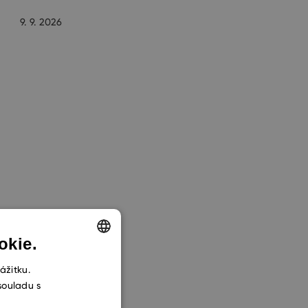
9. 9. 2026
okie.
ENGLISH
ážitku.
souladu s
CZECH