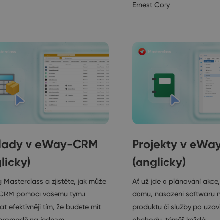
Ernest Cory
lady v eWay-CRM
Projekty v eW
licky)
(anglicky)
 Masterclass a zjistěte, jak může
Ať už jde o plánování akce
CRM pomoci vašemu týmu
domu, nasazení softwaru 
t efektivněji tím, že budete mít
produktu či služby po uzav
hromadě na jednom…
obchodu, téměř každá…