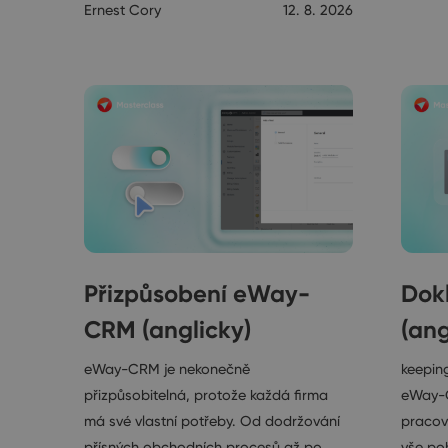
Ernest Cory
12. 8. 2026
Přizpůsobení eWay-
Dok
CRM (anglicky)
(ang
eWay-CRM je nekonečně
keeping
přizpůsobitelná, protože každá firma
eWay-
má své vlastní potřeby. Od dodržování
pracova
přísných obchodních procesů až po
vše po