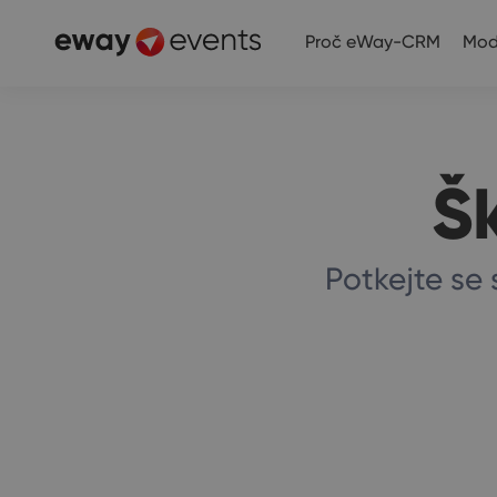
Proč eWay-CRM
Mod
Š
Potkejte se 