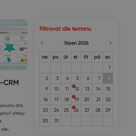
Filtrovat dle termínu
Srpen 2026
ne
po
út
st
čt
pá
so
1
2
3
4
5
6
7
8
y-CRM
2
9
10
11
12
13
14
15
2
16
17
18
19
20
21
22
spoustu dat,
2
23
24
25
26
27
28
29
naplno? eWay-
30
31
k
 ale…