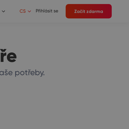
Přihlásit se
CS
Začít zdarma
ře
vaše potřeby.