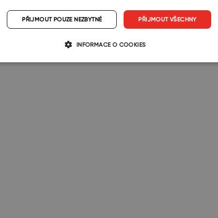
podnikání sledovatelné
PŘIJMOUT POUZE NEZBYTNÉ
PŘIJMOUT VŠECHNY
ingové kampaně? Připojte se k
ovi…
INFORMACE O COOKIES
 Cory
23. 9. 2026