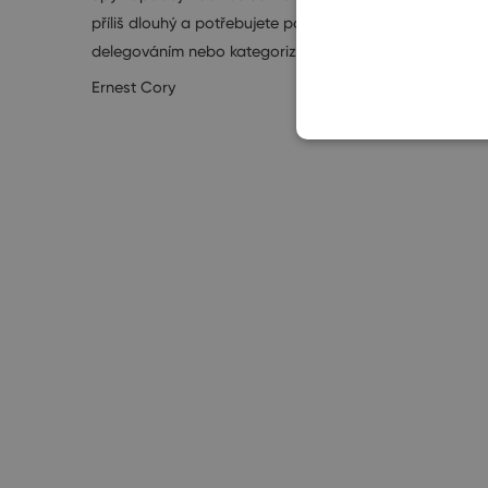
příliš dlouhý a potřebujete pomoc s
svého 
delegováním nebo kategorizací?…
market
Ernest
Ernest Cory
16. 9. 2026
Ernest