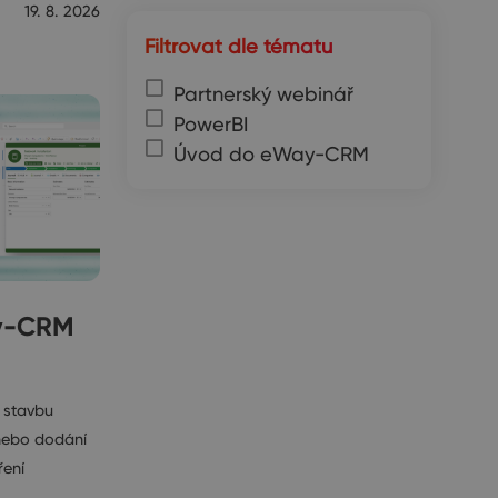
19. 8. 2026
Filtrovat dle tématu
Partnerský webinář
PowerBI
Úvod do eWay-CRM
ay-CRM
, stavbu
nebo dodání
ření