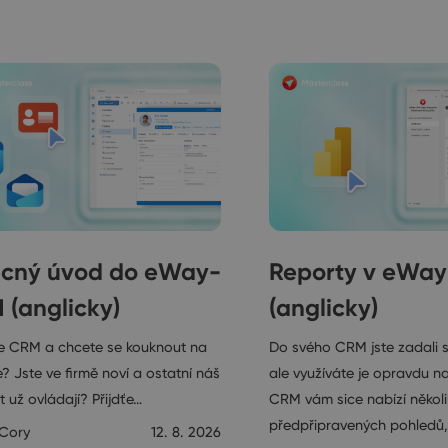
cný úvod do eWay-
Reporty v eWa
 (anglicky)
(anglicky)
e CRM a chcete se kouknout na
Do svého CRM jste zadali 
? Jste ve firmě noví a ostatní náš
ale využíváte je opravdu 
 už ovládají? Přijdťe…
CRM vám sice nabízí několi
předpřipravených pohledů,
 Cory
12. 8. 2026