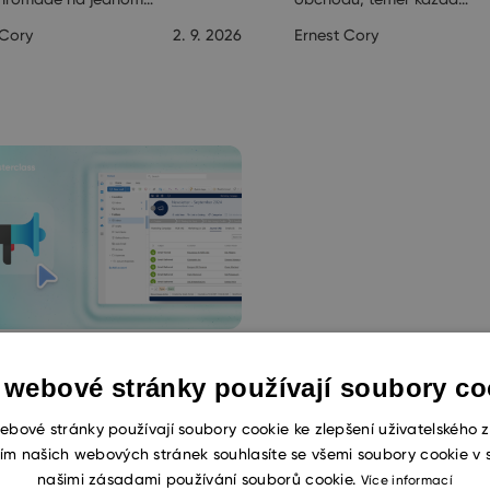
 Cory
2. 9. 2026
Ernest Cory
keting v eWay-CRM
 webové stránky používají soubory co
licky)
ebové stránky používají soubory cookie ke zlepšení uživatelského z
ím našich webových stránek souhlasíte se všemi soubory cookie v 
áte jinou službu pro hromadné
našimi zásadami používání souborů cookie.
Více informací
y, nebo máte zájem přidat do