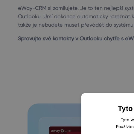
eWay-CRM si zamilujete. Je to ten nejlepší sys
Outlooku. Umí dokonce automaticky rozeznat ko
takže je nebudete muset převádět do systému
Spravujte své kontakty v Outlooku chytře s e
Tyto
Tyto w
Používán