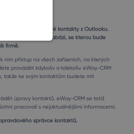
SLOVAK
importujte si do ní své kontakty z Outlooku.
 synchronizovanou databázi, se kterou bude
í firmě.
 k nim přístup na všech zařízeních, na kterých
žete provádět kdykoliv a kdekoliv. eWay-CRM
e, takže ke svým kontaktům budete mít
vádět úpravy kontaktů. eWay-CRM se totiž
šichni pracovali s nejaktuálnějšími informacemi.
opravdového správce kontaktů.