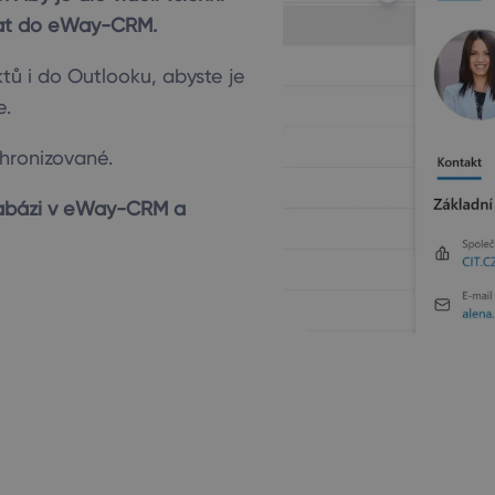
ovat do eWay-CRM.
tů i do Outlooku, abyste je
e.
hronizované.
atabázi v eWay-CRM a