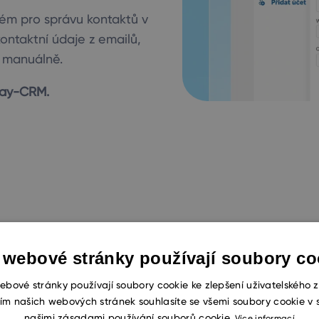
tém pro správu kontaktů v
ntaktní údaje z emailů,
 manuálně.
Way-CRM.
 webové stránky používají soubory co
Jeden sys
ebové stránky používají soubory cookie ke zlepšení uživatelského z
ím našich webových stránek souhlasíte se všemi soubory cookie v 
databáze
našimi zásadami používání souborů cookie.
Více informací