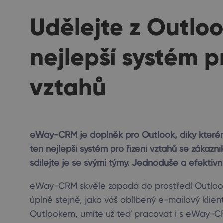
Udělejte z Outlo
nejlepší systém pr
vztahů
eWay-CRM je doplněk pro Outlook, díky kterém
ten nejlepší systém pro řízení vztahů se zákazní
sdílejte je se svými týmy. Jednoduše a efektivn
eWay-CRM skvěle zapadá do prostředí Outloo
úplně stejně, jako váš oblíbený e-mailový klie
Outlookem, umíte už teď pracovat i s eWay-C