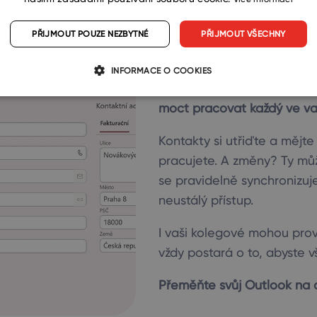
PŘIJMOUT POUZE NEZBYTNÉ
PŘIJMOUT VŠECHNY
Aktivujte si eWay-CRM
a na
INFORMACE O COOKIES
Vytvoříte si tak jednotnou
moct pracovat každý ve vaš
Kontakty si utřiďte a mějte
pracujete. A změny? Ty mů
se pravidelně synchronizuj
neustálý přístup.
I vaši kolegové mohou pro
vždy postará o to, abyste v
Přeměňte svůj Outlook na 