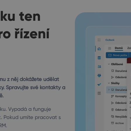
oku ten
o řízení
u z něj dokážete udělat
ky. Spravujte své kontakty a
ě.
ku. Vypadá a funguje
nt. Pokud umíte pracovat s
RM.