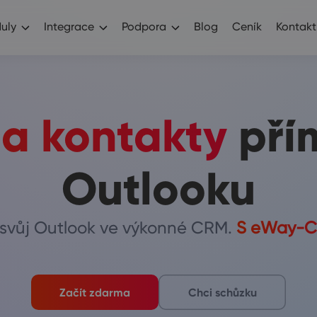
uly
Integrace
Podpora
Blog
Ceník
Kontakt
 a kontakty
pří
Outlooku
svůj Outlook ve výkonné CRM.
S eWay-CR
Začít zdarma
Chci schůzku