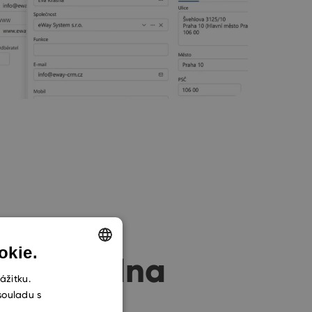
okie.
tém, jedna
ENGLISH
ážitku.
souladu s
CZECH