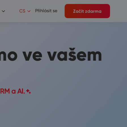
Přihlásit se
CS
Začít zdarma
mo ve vašem
M a AI.