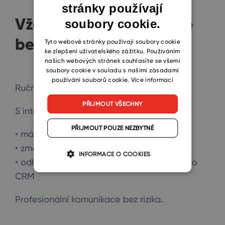
stránky používají
ENGLISH
Vždy aktuální databáze
soubory cookie.
CZECH
bez chyb
SLOVAK
Tyto webové stránky používají soubory cookie
ke zlepšení uživatelského zážitku. Používáním
našich webových stránek souhlasíte se všemi
soubory cookie v souladu s našimi zásadami
používání souborů cookie.
Více informací
Ruční práce s kontakty vede k chybám.
PŘIJMOUT VŠECHNY
S integrací:
PŘIJMOUT POUZE NEZBYTNÉ
• máte vždy aktuální data
• změny se propisují obousměrně
INFORMACE O COOKIES
• odhlášení se automaticky zapisuje zpět do
CRM
Profesionální komunikace bez rizika.