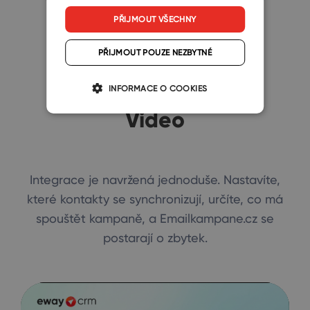
PŘIJMOUT VŠECHNY
PŘIJMOUT POUZE NEZBYTNÉ
INFORMACE O COOKIES
Video
Integrace je navržená jednoduše. Nastavíte,
které kontakty se synchronizují, určíte, co má
spouštět kampaně, a Emailkampane.cz se
postarají o zbytek.